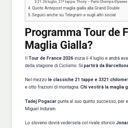
26 luglio, 21ª tappa: Thoiry – Paris Champs-Elysees
Quote Antepost maglia gialla alla Grand Double
Seguici anche su Telegram e sugli altri social
Programma Tour de Fr
Maglia Gialla?
Il
Tour de France 2026
inizia il 4 luglio e andrà av
della stagione di Ciclismo. S
i partirà da Barcellon
Nel mezzo
le classiche 21 tappe e 3321 chilomet
e otto frazioni di montagna.
Chi vestirà la maglia 
Tadej Pogacar
punta al suo quinto successo, per e
Miguel Indurain.
Lo sloveno dovrà vedersela col rivale storico
Jonas