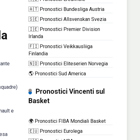
🇦🇹 Pronostici Bundesliga Austria
🇸🇪 Pronostici Allsvenskan Svezia
🇮🇪 Pronostici Premier Division
la
Irlanda
🇫🇮 Pronostici Veikkausliiga
Finlandia
🇳🇴 Pronostici Eliteserien Norvegia
tante
🌎 Pronostici Sud America
squadre)
Pronostici Vincenti sul
Basket
nault e
🌍 Pronostici FIBA Mondiali Basket
🇪🇺 Pronostici Eurolega
tesa