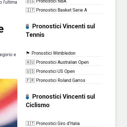
🇺🇸 Pronostici NBA
 l’ultima
🇮🇹 Pronostici Basket Serie A
e
Pronostici Vincenti sul
Tennis
🏴󠁧󠁢󠁥󠁮󠁧󠁿 Pronostici Wimbledon
regorio e
🇦🇺 Pronostici Australian Open
🇺🇸 Pronostici US Open
🇫🇷 Pronostici Roland Garros
Pronostici Vincenti sul
Ciclismo
🇮🇹 Pronostici Giro d’Italia