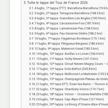
Tutte le tappe del Tour de France 2026
4 luglio, 1ª tappa (TTT): Barcellona-Barcellona (19.6 
5 luglio, 2ª tappa: Terragona-Barcellona (168.5 km)
6 luglio, 3ª tappa: Granollers-Les Angles (195.9 km)
7 luglio, 4ª tappa: Carcassonne-Foix (181.9 km)
8 luglio, 5ª tappa: Lannemezan-Pau (158.3 km)
9 luglio, 6ª tappa: Pau-Gavarnie-Gèdre (186.2 km)
10 luglio, 7ª tappa: Hagetmau-Bordeaux (175.1 km)
11 luglio, 8ª tappa: Périgueux-Bergerac (180.4 km)
12 luglio, 9ª tappa: Malemort-Ussel (185.5 km)
14 luglio, 10ª tappa: Aurillac-Le Lioran (166.6 km)
15 luglio, 11ª tappa: Vichy-Nevers (161.3 km)
16 luglio, 12ª tappa: Circuit Nevers Magny-Cours –
17 luglio, 13ª tappa: Dole-Belfort (205.8 km)
18 luglio, 14ª tappa: Mulhouse-Le Markstein (155.3
19 luglio, 15ª tappa: Champagnole-Plateau de Solai
21 luglio, 16ª tapa (ITT): Évian-les-Bains – Thonon-
22 luglio, 17ª tappa: Chambery-Voiron (174.7 km)
23 luglio, 18ª tappa: Voiron – Orcieres-Merlette (18
24 luglio, 19ª tappa: Gap-Alpe d’Huez (127.9 km)
25 luglio, 20ª tappa: Le Bourg d’Oisans-Alpe d’Hue