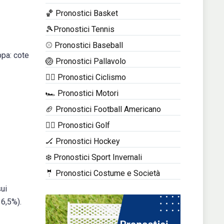
🏀 Pronostici Basket
🎾Pronostici Tennis
⚾ Pronostici Baseball
ppa: cote
🏐 Pronostici Pallavolo
🚴‍♂️ Pronostici Ciclismo
🏎️ Pronostici Motori
🏈 Pronostici Football Americano
🏌️‍♂️ Pronostici Golf
🏒 Pronostici Hockey
❄️ Pronostici Sport Invernali
🤵 Pronostici Costume e Società
sui
 6,5%).