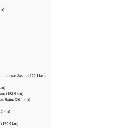
km)
 Chalon-sur-Saone (179.1 km)
 km)
son (183.9 km)
òes-Bains (26.1 km)
5.2 km)
z (170.9 km)