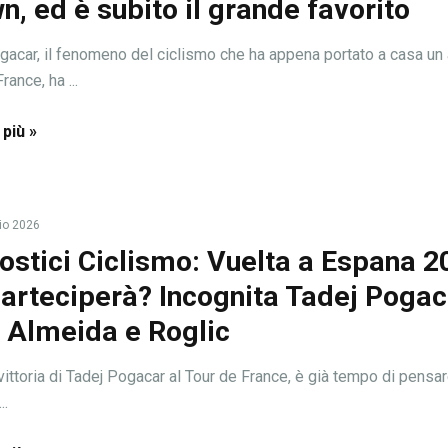
n, ed è subito il grande favorito
gacar, il fenomeno del ciclismo che ha appena portato a casa un 
rance, ha ...
 più »
io 2026
ostici Ciclismo: Vuelta a Espana 2
parteciperà? Incognita Tadej Pogac
i Almeida e Roglic
vittoria di Tadej Pogacar al Tour de France, è già tempo di pensar
..