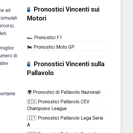
Pronostici Vincenti sui
ome ad
Motori
ormulati
ercorsi,
eti.
🏎️ Pronostici F1
🏍️ Pronostici Moto GP
miglior
 numero di
Pronostici Vincenti sulla
altre
Pallavolo
🌍 Pronostici di Pallavolo Nazionali
portante
🇪🇺 Pronostici Pallavolo CEV
Champions League
🇮🇹 Pronostici Pallavolo Lega Serie
A