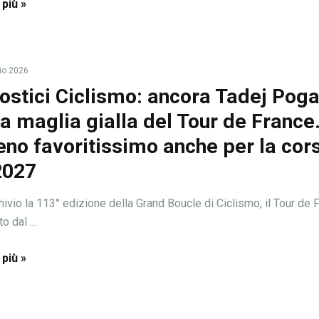
 più »
io 2026
ostici Ciclismo: ancora Tadej Poga
la maglia gialla del Tour de France
eno favoritissimo anche per la cor
2027
hivio la 113° edizione della Grand Boucle di Ciclismo, il Tour de 
o dal ...
 più »