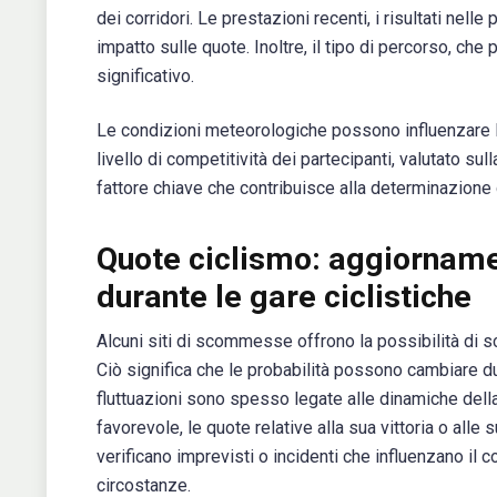
dei corridori. Le prestazioni recenti, i risultati nell
impatto sulle quote. Inoltre, il tipo di percorso, c
significativo.
Le condizioni meteorologiche possono influenzare la p
livello di competitività dei partecipanti, valutato su
fattore chiave che contribuisce alla determinazione 
Quote ciclismo: aggiornamen
durante le gare ciclistiche
Alcuni siti di scommesse offrono la possibilità di
Ciò significa che le probabilità possono cambiare d
fluttuazioni sono spesso legate alle dinamiche della
favorevole, le quote relative alla sua vittoria o alle
verificano imprevisti o incidenti che influenzano il 
circostanze.