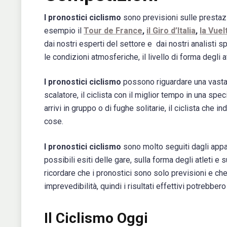
I pronostici ciclismo
sono previsioni sulle prestazi
esempio il
Tour de France
,
il Giro d’Italia
,
la Vuel
dai nostri esperti del settore e dai nostri analisti s
le condizioni atmosferiche, il livello di forma degli a
I pronostici ciclismo
possono riguardare una vasta 
scalatore, il ciclista con il miglior tempo in una speci
arrivi in gruppo o di fughe solitarie, il ciclista che 
cose.
I pronostici ciclismo
sono molto seguiti dagli appa
possibili esiti delle gare, sulla forma degli atleti e
ricordare che i pronostici sono solo previsioni e che
imprevedibilità, quindi i risultati effettivi potrebber
Il Ciclismo Oggi