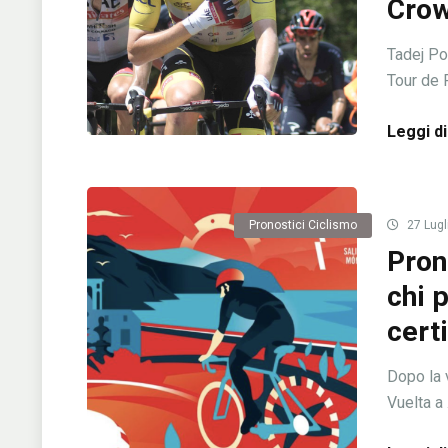
Crow
Tadej Po
Tour de F
Leggi di
Pronostici Ciclismo
27 Lugl
Pron
chi 
cert
Dopo la 
Vuelta a .