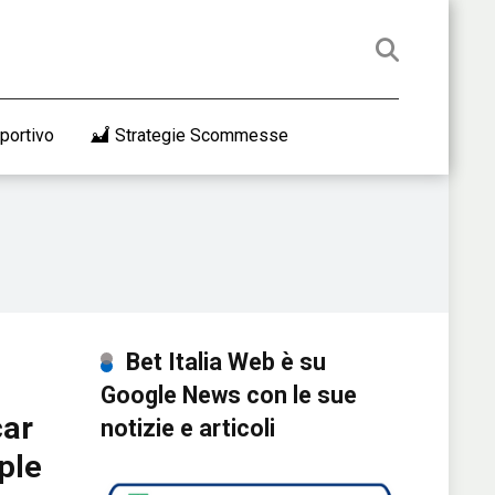
portivo
Strategie Scommesse
Bet Italia Web è su
Google News con le sue
car
notizie e articoli
iple