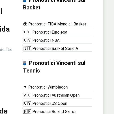
Basket
l
e
🌍 Pronostici FIBA Mondiali Basket
ida
🇪🇺 Pronostici Eurolega
🇺🇸 Pronostici NBA
🇮🇹 Pronostici Basket Serie A
e i tre
Pronostici Vincenti sul
Tennis
🏴󠁧󠁢󠁥󠁮󠁧󠁿 Pronostici Wimbledon
🇦🇺 Pronostici Australian Open
🇺🇸 Pronostici US Open
ida
🇫🇷 Pronostici Roland Garros