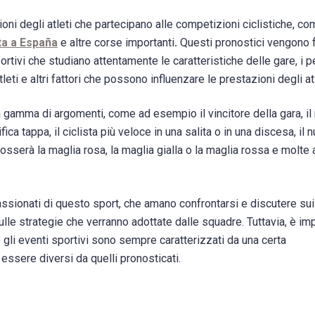
oni degli atleti che partecipano alle competizioni ciclistiche, c
ta a España
e altre corse importanti
.
Questi pronostici vengono f
portivi che studiano attentamente le caratteristiche delle gare, i p
tleti e altri fattori che possono influenzare le prestazioni degli atl
gamma di argomenti, come ad esempio il vincitore della gara, il 
fica tappa, il ciclista più veloce in una salita o in una discesa, il
indosserà la maglia rosa, la maglia gialla o la maglia rossa e molte 
ssionati di questo sport, che amano confrontarsi e discutere sui
 sulle strategie che verranno adottate dalle squadre. Tuttavia, è im
 gli eventi sportivi sono sempre caratterizzati da una certa
o essere diversi da quelli pronosticati.