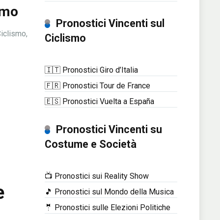
smo
Pronostici Vincenti sul
Ciclismo,
Ciclismo
🇮🇹 Pronostici Giro d’Italia
🇫🇷 Pronostici Tour de France
🇪🇸 Pronostici Vuelta a España
Pronostici Vincenti su
Costume e Società
📺 Pronostici sui Reality Show
e
🎵 Pronostici sul Mondo della Musica
🤵 Pronostici sulle Elezioni Politiche