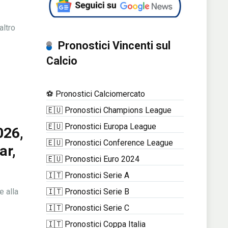
altro
Pronostici Vincenti sul
Calcio
⚽ Pronostici Calciomercato
🇪🇺 Pronostici Champions League
🇪🇺 Pronostici Europa League
026,
🇪🇺 Pronostici Conference League
ar,
🇪🇺 Pronostici Euro 2024
🇮🇹 Pronostici Serie A
e alla
🇮🇹 Pronostici Serie B
🇮🇹 Pronostici Serie C
🇮🇹 Pronostici Coppa Italia