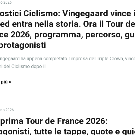
no 2026
ostici Ciclismo: Vingegaard vince i
ed entra nella storia. Ora il Tour d
ce 2026, programma, percorso, gu
 protagonisti
ngegaard ha appena completato l’impresa del Triple Crown, vincer
ri del Ciclismo dopo il ...
 più »
gno 2026
prima Tour de France 2026:
agonisti, tutte le tappe, quote e gu