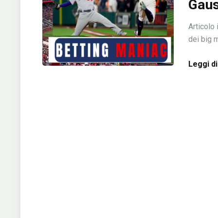
Gaus
Articolo
dei big m
Leggi di