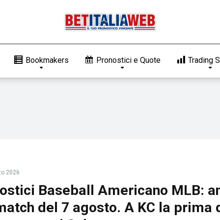
Bookmakers
Pronostici e Quote
Trading S
to 2026
ostici Baseball Americano MLB: an
match del 7 agosto. A KC la prima 