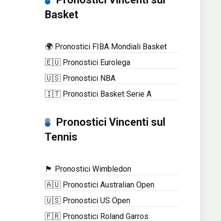
Basket
🌍 Pronostici FIBA Mondiali Basket
🇪🇺 Pronostici Eurolega
🇺🇸 Pronostici NBA
🇮🇹 Pronostici Basket Serie A
Pronostici Vincenti sul
Tennis
🏴󠁧󠁢󠁥󠁮󠁧󠁿 Pronostici Wimbledon
🇦🇺 Pronostici Australian Open
🇺🇸 Pronostici US Open
🇫🇷 Pronostici Roland Garros