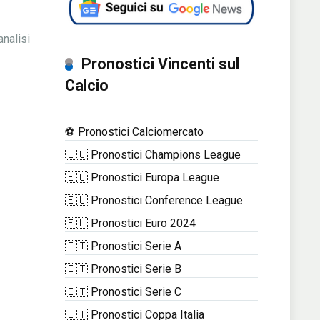
analisi
Pronostici Vincenti sul
Calcio
⚽ Pronostici Calciomercato
🇪🇺 Pronostici Champions League
🇪🇺 Pronostici Europa League
🇪🇺 Pronostici Conference League
🇪🇺 Pronostici Euro 2024
🇮🇹 Pronostici Serie A
🇮🇹 Pronostici Serie B
🇮🇹 Pronostici Serie C
🇮🇹 Pronostici Coppa Italia