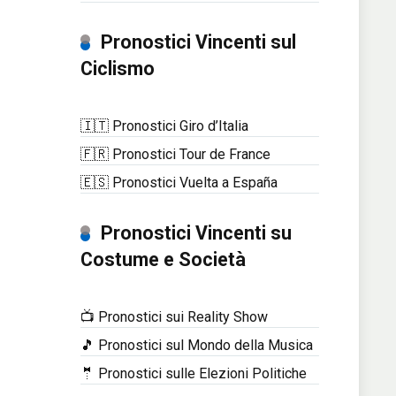
Pronostici Vincenti sul
Ciclismo
🇮🇹 Pronostici Giro d’Italia
🇫🇷 Pronostici Tour de France
🇪🇸 Pronostici Vuelta a España
Pronostici Vincenti su
Costume e Società
📺 Pronostici sui Reality Show
🎵 Pronostici sul Mondo della Musica
🤵 Pronostici sulle Elezioni Politiche