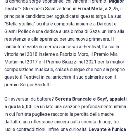
la domanda sorge spontanea: chi vincerà il premio “
Miglior
Testo
”? Gli esperti Sisal vedono in
Ermal Meta, a 2,75,
il
principale candidato per aggiudicarsi questa targa. La sua
“Stella stellina” scritta e composta insieme a Dardust e
Gianni Pollex è una dedica a una bimba di Gaza, un inno alla
resistenza e alla speranza per una nuova primavera. Il
cantautore vanta numerosi successi al Festival, tra cui la
vittoria nel 2018 insieme a Fabrizio Moro, il Premio Mia
Martini nel 2017 e il Premio Bigazzi nel 2021 per la miglior
composizione musicale, chissà dunque che non sia proprio
questo il Festival in cui arricchire il suo palmarès con il
premio Sergio Bardotti.
Gli avversari da battere?
Serena Brancale e Sayf, appaiati
a quota 5,00.
Da un lato una canzone profondamente intima
in cui l’artista pugliese racconta la perdita della madre,
dall’altro una riflessione sincera sulla società di oggi, tra
luci e contraddizioni. Infine, una curiosità:
Levante è l’unica