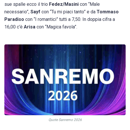
sue spalle ecco il trio
Fedez/Masini
con “Male
necessario”,
Sayf
con “Tu mi piaci tanto” e da
Tommaso
Paradiso
con “I romantici” tutti a 7,50. In doppia cifra a
16,00 c’è
Arisa
con “Magica favola”.
Quote Sanremo 2026