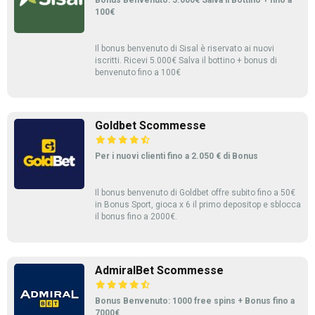
100€
Il bonus benvenuto di Sisal è riservato ai nuovi
iscritti. Ricevi 5.000€ Salva il bottino + bonus di
benvenuto fino a 100€
Goldbet Scommesse
Per i nuovi clienti fino a 2.050 € di Bonus
Il bonus benvenuto di Goldbet offre subito fino a 50€
in Bonus Sport, gioca x 6 il primo depositop e sblocca
il bonus fino a 2000€.
AdmiralBet Scommesse
Bonus Benvenuto: 1000 free spins + Bonus fino a
7000€