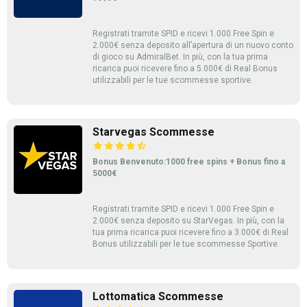
Registrati tramite SPID e ricevi 1.000 Free Spin e
2.000€ senza deposito all’apertura di un nuovo conto
di gioco su AdmiralBet. In più, con la tua prima
ricarica puoi ricevere fino a 5.000€ di Real Bonus
utilizzabili per le tue scommesse sportive.
Starvegas Scommesse
Bonus Benvenuto:1000 free spins + Bonus fino a
5000€
Registrati tramite SPID e ricevi 1.000 Free Spin e
2.000€ senza deposito su StarVegas. In più, con la
tua prima ricarica puoi ricevere fino a 3.000€ di Real
Bonus utilizzabili per le tue scommesse Sportive.
Lottomatica Scommesse