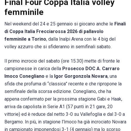
Final Four Coppa Italia volley
femminile
Nel weekend del 24 e 25 gennaio si giocano anche le
Finali
di Coppa Italia Frecciarossa 2026 di pallavolo
femminile a Torino
, dalla Inalpi Arena con le 4 big del
volley azzurro che si sfideranno in semifinali sabato.
Il primo incrocio del sabato (ore 15.30) mette di fronte le
campionesse in carica della
Prosecco DOC A. Carraro
Imoco Conegliano
e la
Igor Gorgonzola Novara
, una
sfida che profuma di “classica” recente e che ripropone la
semifinale della scorsa edizione. Conegliano, che ha
appena confermato per la prossima stagione Gabi e Haak,
arriva da capolista in Serie A1 (57 punti in 21 gare, 20
vittorie) ed è reduce dal netto 3-0 su Vallefoglia e dal 3-0 a
Bergamo. In più, in stagione l’Imoco ha già incrociato Novara
in campionato imponendosi 3-1 (4 gennaio) ma lo scorso