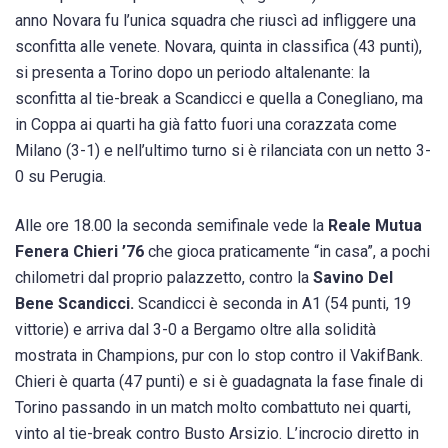
anno Novara fu l’unica squadra che riuscì ad infliggere una
sconfitta alle venete. Novara, quinta in classifica (43 punti),
si presenta a Torino dopo un periodo altalenante: la
sconfitta al tie-break a Scandicci e quella a Conegliano, ma
in Coppa ai quarti ha già fatto fuori una corazzata come
Milano (3-1) e nell’ultimo turno si è rilanciata con un netto 3-
0 su Perugia.
Alle ore 18.00 la seconda semifinale vede la
Reale Mutua
Fenera Chieri ’76
che gioca praticamente “in casa”, a pochi
chilometri dal proprio palazzetto, contro la
Savino Del
Bene Scandicci.
Scandicci è seconda in A1 (54 punti, 19
vittorie) e arriva dal 3-0 a Bergamo oltre alla solidità
mostrata in Champions, pur con lo stop contro il VakifBank.
Chieri è quarta (47 punti) e si è guadagnata la fase finale di
Torino passando in un match molto combattuto nei quarti,
vinto al tie-break contro Busto Arsizio. L’incrocio diretto in