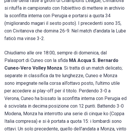
partite della fase a gironi di Champions League, Civitanova
si rituffa in campionato con l’obiettivo di mettere in archivio
la sconfitta interna con Perugia e portarsi a quota 34
(migliorando magari il sesto posto). I precedenti sono 35,
con Civitanova che domina 26-9. Nel match d’andata la Lube
faticò ma vinse 3-2.
Chiudiamo alle ore 18:00, sempre di domenica, dal
Palasport di Cuneo con la sfida
MA Acqua S. Bernardo
Cuneo-Vero Volley Monza
. Si tratta di un match delicato;
separate in classifica da tre lunghezze, Cuneo e Monza
sono impegnate nella corsa all’ottavo posto, l’ultimo utile
per accedere ai play-off per il titolo. Perdendo 3-0 a
Verona, Cuneo ha bissato la sconfitta interna con Perugia ed
è scivolata in decima posizione con 12 punti. Battendo 3-0
Modena, Monza ha interrotto una serie di cinque ko (Coppa
Italia compresa) e si è portata a quota 15: i lombardi sono
ottavi. Un solo precedente, quello dell’andata a Monza, vinto