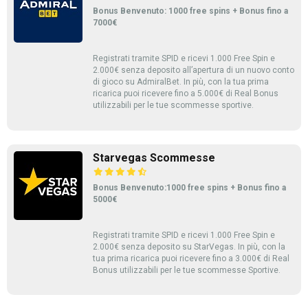
Bonus Benvenuto: 1000 free spins + Bonus fino a
7000€
Registrati tramite SPID e ricevi 1.000 Free Spin e
2.000€ senza deposito all’apertura di un nuovo conto
di gioco su AdmiralBet. In più, con la tua prima
ricarica puoi ricevere fino a 5.000€ di Real Bonus
utilizzabili per le tue scommesse sportive.
Starvegas Scommesse
Bonus Benvenuto:1000 free spins + Bonus fino a
5000€
Registrati tramite SPID e ricevi 1.000 Free Spin e
2.000€ senza deposito su StarVegas. In più, con la
tua prima ricarica puoi ricevere fino a 3.000€ di Real
Bonus utilizzabili per le tue scommesse Sportive.