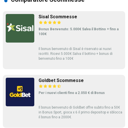
Sisal Scommesse
Bonus Benvenuto: 5.000€ Salva il Bottino + fino a
100€
Il bonus benvenuto di Sisal è riservato ai nuovi
iscritti. Ricevi 5.000€ Salva il bottino + bonus di
benvenuto fino a 100€
Goldbet Scommesse
Per i nuovi clienti fino a 2.050 € di Bonus
Il bonus benvenuto di Goldbet offre subito fino a 50€
in Bonus Sport, gioca x 6 il primo depositop e sblocca
il bonus fino a 2000€.