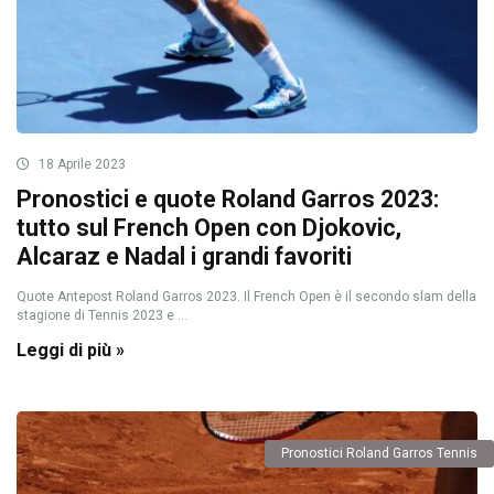
18 Aprile 2023
Pronostici e quote Roland Garros 2023:
tutto sul French Open con Djokovic,
Alcaraz e Nadal i grandi favoriti
Quote Antepost Roland Garros 2023. Il French Open è il secondo slam della
stagione di Tennis 2023 e ...
Leggi di più »
Pronostici Roland Garros Tennis