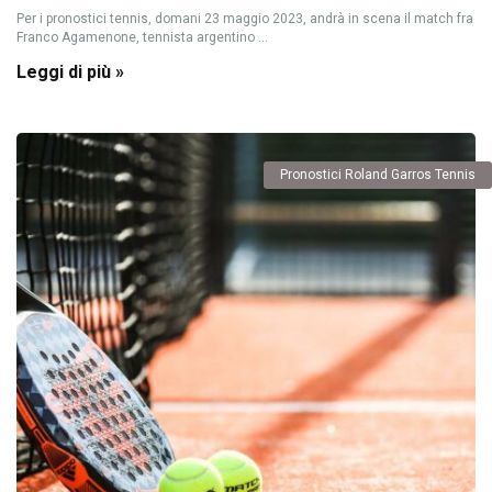
Per i pronostici tennis, domani 23 maggio 2023, andrà in scena il match fra
Franco Agamenone, tennista argentino ...
Leggi di più »
Pronostici Roland Garros Tennis