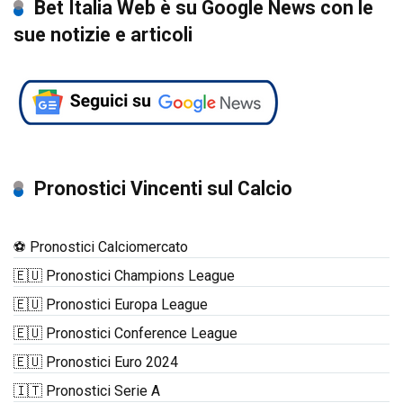
Bet Italia Web è su Google News con le
sue notizie e articoli
Pronostici Vincenti sul Calcio
⚽ Pronostici Calciomercato
🇪🇺 Pronostici Champions League
🇪🇺 Pronostici Europa League
🇪🇺 Pronostici Conference League
🇪🇺 Pronostici Euro 2024
🇮🇹 Pronostici Serie A