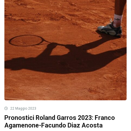
22 Maggio 2023
Pronostici Roland Garros 2023: Franco
Agamenone-Facundo Diaz Acosta