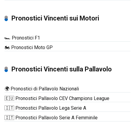
Pronostici Vincenti sui Motori
🏎️ Pronostici F1
🏍️ Pronostici Moto GP
Pronostici Vincenti sulla Pallavolo
🌍 Pronostici di Pallavolo Nazionali
🇪🇺 Pronostici Pallavolo CEV Champions League
🇮🇹 Pronostici Pallavolo Lega Serie A
🇮🇹 Pronostici Pallavolo Serie A Femminile