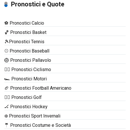
Pronostici e Quote
⚽ Pronostici Calcio
🏀 Pronostici Basket
🎾Pronostici Tennis
⚾ Pronostici Baseball
🏐 Pronostici Pallavolo
🚴‍♂️ Pronostici Ciclismo
🏎️ Pronostici Motori
🏈 Pronostici Football Americano
🏌️‍♂️ Pronostici Golf
🏒 Pronostici Hockey
❄️ Pronostici Sport Invernali
🤵 Pronostici Costume e Società