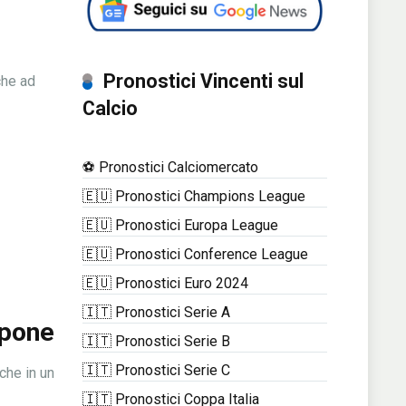
Pronostici Vincenti sul
che ad
Calcio
⚽ Pronostici Calciomercato
🇪🇺 Pronostici Champions League
🇪🇺 Pronostici Europa League
🇪🇺 Pronostici Conference League
🇪🇺 Pronostici Euro 2024
🇮🇹 Pronostici Serie A
ppone
🇮🇹 Pronostici Serie B
🇮🇹 Pronostici Serie C
iche in un
🇮🇹 Pronostici Coppa Italia