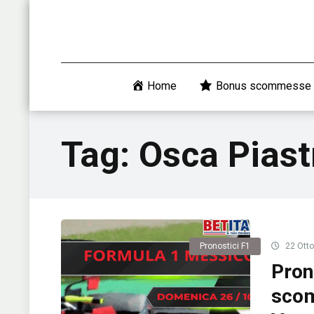
Home
Bonus scommesse
Tag:
Osca Piast
Pronostici F1
22 Otto
Pron
scom