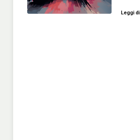
Leggi di