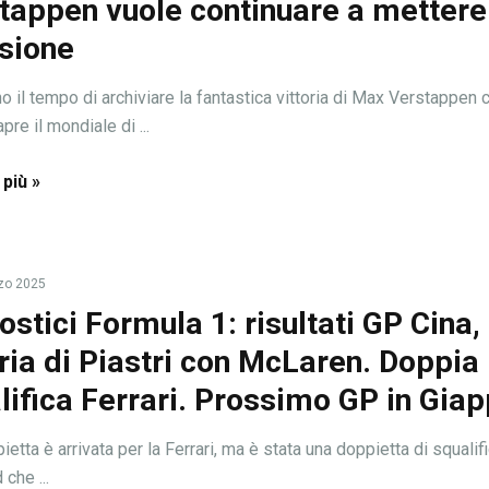
tappen vuole continuare a mettere
sione
il tempo di archiviare la fantastica vittoria di Max Verstappen 
apre il mondiale di ...
 più »
zo 2025
ostici Formula 1: risultati GP Cina,
oria di Piastri con McLaren. Doppia
lifica Ferrari. Prossimo GP in Gia
etta è arrivata per la Ferrari, ma è stata una doppietta di squalif
che ...