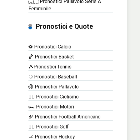
🇮🇹 Pronostici Pallavolo Serie A
Femminile
Pronostici e Quote
⚽ Pronostici Calcio
🏀 Pronostici Basket
🎾Pronostici Tennis
⚾ Pronostici Baseball
🏐 Pronostici Pallavolo
🚴‍♂️ Pronostici Ciclismo
🏎️ Pronostici Motori
🏈 Pronostici Football Americano
🏌️‍♂️ Pronostici Golf
🏒 Pronostici Hockey