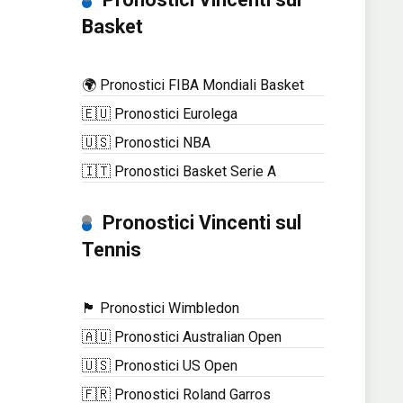
Basket
🌍 Pronostici FIBA Mondiali Basket
🇪🇺 Pronostici Eurolega
🇺🇸 Pronostici NBA
🇮🇹 Pronostici Basket Serie A
Pronostici Vincenti sul
Tennis
🏴󠁧󠁢󠁥󠁮󠁧󠁿 Pronostici Wimbledon
🇦🇺 Pronostici Australian Open
🇺🇸 Pronostici US Open
🇫🇷 Pronostici Roland Garros