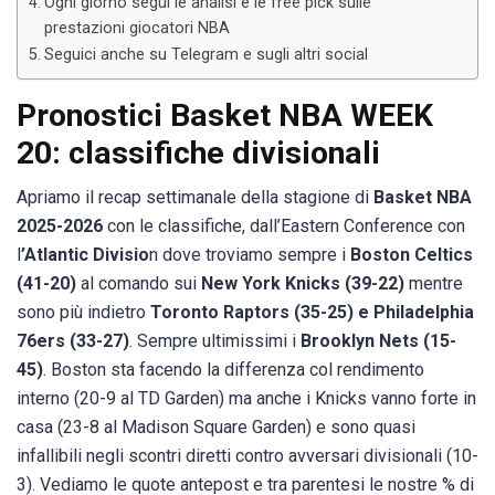
Ogni giorno segui le analisi e le free pick sulle
prestazioni giocatori NBA
Seguici anche su Telegram e sugli altri social
Pronostici Basket NBA WEEK
20: classifiche divisionali
Apriamo il recap settimanale della stagione di
Basket NBA
2025-2026
con le classifiche, dall’Eastern Conference con
l
’Atlantic Divisio
n dove troviamo sempre i
Boston Celtics
(41-20)
al comando sui
New York Knicks (39-22)
mentre
sono più indietro
Toronto Raptors (35-25) e Philadelphia
76ers (33-27)
. Sempre ultimissimi i
Brooklyn Nets (15-
45)
. Boston sta facendo la differenza col rendimento
interno (20-9 al TD Garden) ma anche i Knicks vanno forte in
casa (23-8 al Madison Square Garden) e sono quasi
infallibili negli scontri diretti contro avversari divisionali (10-
3). Vediamo le quote antepost e tra parentesi le nostre % di