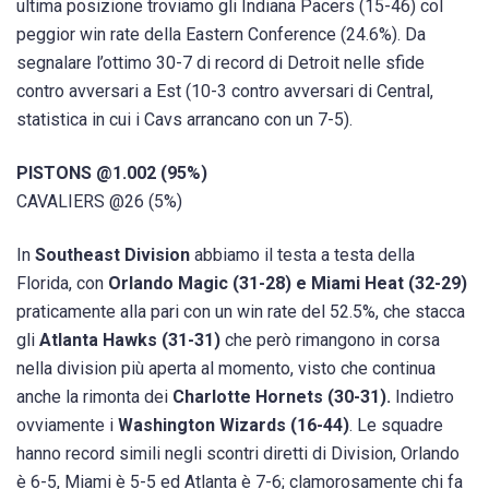
ultima posizione troviamo gli Indiana Pacers (15-46) col
peggior win rate della Eastern Conference (24.6%). Da
segnalare l’ottimo 30-7 di record di Detroit nelle sfide
contro avversari a Est (10-3 contro avversari di Central,
statistica in cui i Cavs arrancano con un 7-5).
PISTONS @1.002 (95%)
CAVALIERS @26 (5%)
In
Southeast Division
abbiamo il testa a testa della
Florida, con
Orlando Magic (31-28) e Miami Heat (32-29)
praticamente alla pari con un win rate del 52.5%, che stacca
gli
Atlanta Hawks (31-31)
che però rimangono in corsa
nella division più aperta al momento, visto che continua
anche la rimonta dei
Charlotte Hornets (30-31).
Indietro
ovviamente i
Washington Wizards (16-44)
. Le squadre
hanno record simili negli scontri diretti di Division, Orlando
è 6-5, Miami è 5-5 ed Atlanta è 7-6; clamorosamente chi fa