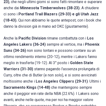
23)
, che negli ultimi giorni si sono fatti rimontare e superare
anche dai
Minnesota Timberwolves (38-23).
A chiudere
ci sono i
Portland Trail Blazers (29-33) e gli Utah Jazz
(18-43).
Qui non abbiamo le quote antepost, con i book che
danno la division già in mano ad OKC (giustamente).
Anche la
Pacific Division
rimane combattuta con i
Los
Angeles Lakers (36-24)
sempre al vertice, ma i
Phoenix
Suns (34-26)
non sono lontani e possono contare su un
ottimo rendimento interno (20-12), mentre i Lakers fanno
meglio in trasferta (19-12). Al 3° posto i
Golden State
Warriors (31-30)
stanno pagando l’assenza prolungata di
Curry, oltre che di Butler (e non solo), e si sono avvicinati
moltissimo anche i
Los Angeles Clippers (29-31)
. Ultimi i
Sacramento Kings (14-48)
che mantengono sempre
anche il peggior win rate della NBA (22.6%). I Lakers sono
avanti, anche nelle quote, ma per noi ha maggior valore
Phoenix, che se recuperasse Booker e Brooks potrebbe