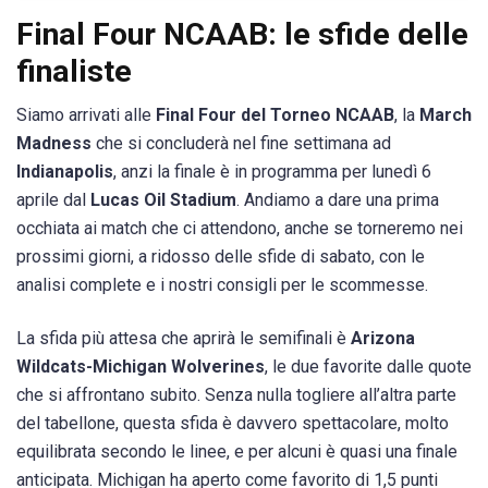
Final Four NCAAB: le sfide delle
finaliste
Siamo arrivati alle
Final Four del Torneo NCAAB
, la
March
Madness
che si concluderà nel fine settimana ad
Indianapolis
, anzi la finale è in programma per lunedì 6
aprile dal
Lucas Oil Stadium
. Andiamo a dare una prima
occhiata ai match che ci attendono, anche se torneremo nei
prossimi giorni, a ridosso delle sfide di sabato, con le
analisi complete e i nostri consigli per le scommesse.
La sfida più attesa che aprirà le semifinali è
Arizona
Wildcats-Michigan Wolverines
, le due favorite dalle quote
che si affrontano subito. Senza nulla togliere all’altra parte
del tabellone, questa sfida è davvero spettacolare, molto
equilibrata secondo le linee, e per alcuni è quasi una finale
anticipata. Michigan ha aperto come favorito di 1,5 punti