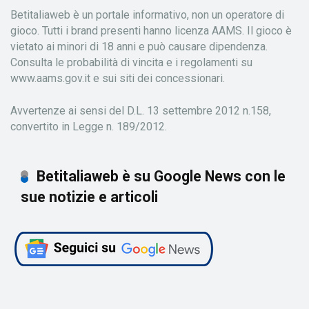
Betitaliaweb è un portale informativo, non un operatore di
gioco. Tutti i brand presenti hanno licenza AAMS. Il gioco è
vietato ai minori di 18 anni e può causare dipendenza.
Consulta le probabilità di vincita e i regolamenti su
www.aams.gov.it e sui siti dei concessionari.
Avvertenze ai sensi del D.L. 13 settembre 2012 n.158,
convertito in Legge n. 189/2012.
Betitaliaweb è su Google News con le
sue notizie e articoli