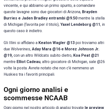
vincente, e qui abbiamo un primo spunto, a comandare
queste lavagne sono due giocatori di Arizona,
Brayden
Burries e Jaden Bradley entrambi @9.50
mentre la stella
di Michigan (favorita per il titolo),
Yaxel Lendeborg @11
, in
questo caso è indietro.
Gli Illini si affidano a
Keaton Wagler @13
poi troviamo altri
due Wolverines,
Aday Mara @16 e Morez Johnson Jr.
@19,
con un altro Wildcats subito dietro,
Koa Peat @21
mentre
Elliot Cadeau
, altro giocatore di Michigan, sale @26
volte la posta. Avrete notato che non c’è nemmeno un
Huskies tra i favoriti principali.
Ogni giorno analisi e
scommesse NCAAB
Ogni giorno nel nostro articolo di analisi trovate
le preview