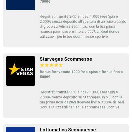
7000€
Registrati tramite SPID e ricevi 1.000 Free Spin e
2.000€ senza deposito all’apertura di un nuovo conto
di gioco su AdmiralBet. In più, con la tua prima
ricarica puoi ricevere fino a 5.000€ di Real Bonus
utilizzabili per le tue scommesse sportive.
Starvegas Scommesse
Bonus Benvenuto:1000 free spins + Bonus fino a
5000€
Registrati tramite SPID e ricevi 1.000 Free Spin e
2.000€ senza deposito su StarVegas. In più, con la
tua prima ricarica puoi ricevere fino a 3.000€ di Real
Bonus utilizzabili per le tue scommesse Sportive.
Lottomatica Scommesse