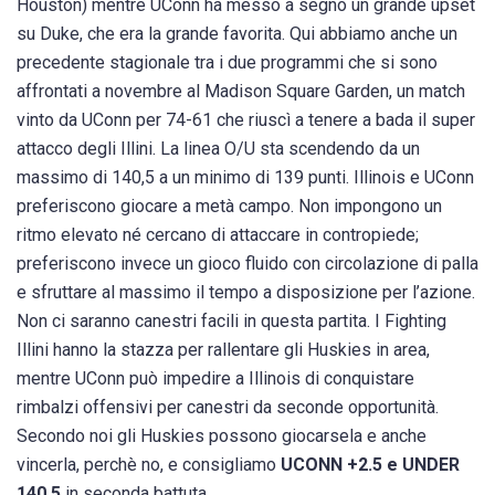
Houston) mentre UConn ha messo a segno un grande upset
su Duke, che era la grande favorita. Qui abbiamo anche un
precedente stagionale tra i due programmi che si sono
affrontati a novembre al Madison Square Garden, un match
vinto da UConn per 74-61 che riuscì a tenere a bada il super
attacco degli Illini. La linea O/U sta scendendo da un
massimo di 140,5 a un minimo di 139 punti. Illinois e UConn
preferiscono giocare a metà campo. Non impongono un
ritmo elevato né cercano di attaccare in contropiede;
preferiscono invece un gioco fluido con circolazione di palla
e sfruttare al massimo il tempo a disposizione per l’azione.
Non ci saranno canestri facili in questa partita. I Fighting
Illini hanno la stazza per rallentare gli Huskies in area,
mentre UConn può impedire a Illinois di conquistare
rimbalzi offensivi per canestri da seconde opportunità.
Secondo noi gli Huskies possono giocarsela e anche
vincerla, perchè no, e consigliamo
UCONN +2.5 e UNDER
140.5
in seconda battuta.