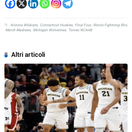
Arizona Wildcats
,
Connecticut Huskies
,
Final Four
,
Illinois Fightning Illini
,
March Madness
,
Michigan Wolverines
,
Torneo NCAAB
Altri articoli