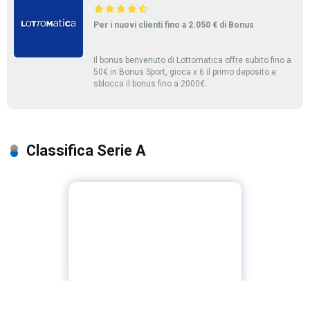
Per i nuovi clienti fino a 2.050 € di Bonus
Il bonus benvenuto di Lottomatica offre subito fino a
50€ in Bonus Sport, gioca x 6 il primo deposito e
sblocca il bonus fino a 2000€.
Classifica Serie A