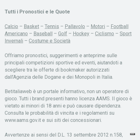
Tutti i Pronostici e le Quote
Calcio
–
Basket
–
Tennis
–
Pallavolo
–
Motori
–
Football
Americano
–
Baseball
–
Golf
–
Hockey
–
Ciclismo
–
Sport
Invernali
–
Costume e Società
Offriamo pronostici, suggerimenti e anteprime sulle
principali competizioni sportive ed eventi, aiutandoti a
scegliere tra le offerte di bookmaker autorizzati
dall’Agenzia delle Dogane e dei Monopoli in Italia.
Betitaliaweb è un portale informativo, non un operatore di
gioco. Tutti i brand presenti hanno licenza AAMS. Il gioco è
vietato ai minori di 18 anni e può causare dipendenza.
Consulta le probabilità di vincita e i regolamenti su
www.aams.gov.it e sui siti dei concessionari.
Avvertenze ai sensi del D.L. 13 settembre 2012 n.158,