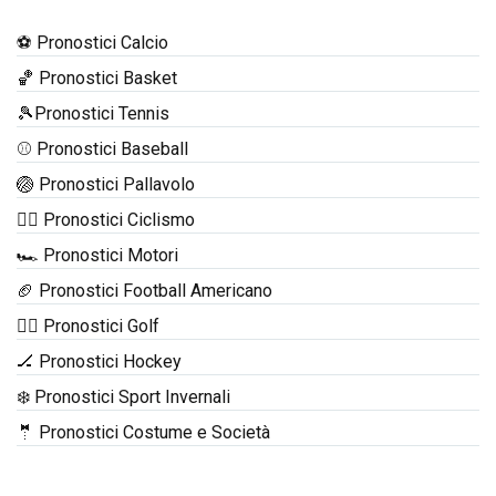
⚽ Pronostici Calcio
🏀 Pronostici Basket
🎾Pronostici Tennis
⚾ Pronostici Baseball
🏐 Pronostici Pallavolo
🚴‍♂️ Pronostici Ciclismo
🏎️ Pronostici Motori
🏈 Pronostici Football Americano
🏌️‍♂️ Pronostici Golf
🏒 Pronostici Hockey
❄️ Pronostici Sport Invernali
🤵 Pronostici Costume e Società