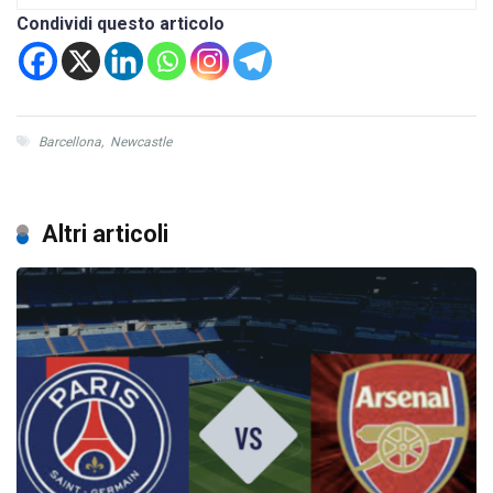
Condividi questo articolo
Barcellona
,
Newcastle
Altri articoli