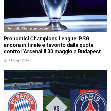
Pronostici Champions League
Pronostici Champions League: PSG
ancora in finale e favorito dalle quote
contro l’Arsenal il 30 maggio a Budapest
7 Maggio 2026