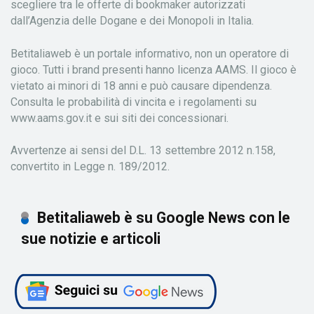
scegliere tra le offerte di bookmaker autorizzati
dall’Agenzia delle Dogane e dei Monopoli in Italia.
Betitaliaweb è un portale informativo, non un operatore di
gioco. Tutti i brand presenti hanno licenza AAMS. Il gioco è
vietato ai minori di 18 anni e può causare dipendenza.
Consulta le probabilità di vincita e i regolamenti su
www.aams.gov.it e sui siti dei concessionari.
Avvertenze ai sensi del D.L. 13 settembre 2012 n.158,
convertito in Legge n. 189/2012.
Betitaliaweb è su Google News con le
sue notizie e articoli