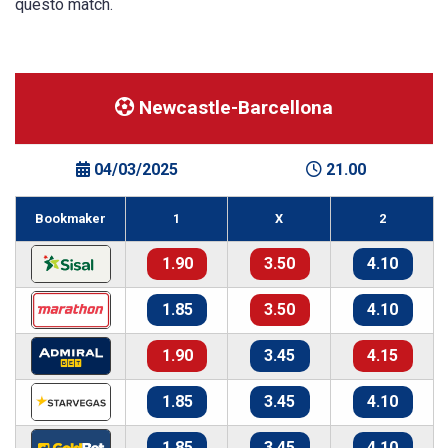
questo match.
Newcastle-Barcellona
04/03/2025
21.00
Bookmaker
1
X
2
1.90
3.50
4.10
1.85
3.50
4.10
1.90
3.45
4.15
1.85
3.45
4.10
1.85
3.45
4.10