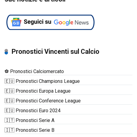
Pronostici Vincenti sul Calcio
⚽ Pronostici Calciomercato
🇪🇺 Pronostici Champions League
🇪🇺 Pronostici Europa League
🇪🇺 Pronostici Conference League
🇪🇺 Pronostici Euro 2024
🇮🇹 Pronostici Serie A
🇮🇹 Pronostici Serie B