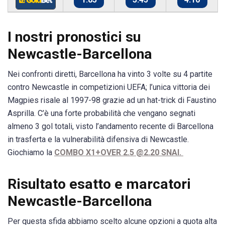
I nostri pronostici su
Newcastle-Barcellona
Nei confronti diretti, Barcellona ha vinto 3 volte su 4 partite
contro Newcastle in competizioni UEFA; l’unica vittoria dei
Magpies risale al 1997-98 grazie ad un hat-trick di Faustino
Asprilla. C’è una forte probabilità che vengano segnati
almeno 3 gol totali, visto l’andamento recente di Barcellona
in trasferta e la vulnerabilità difensiva di Newcastle.
Giochiamo la
COMBO X1+OVER 2.5 @2.20 SNAI.
Risultato esatto e marcatori
Newcastle-Barcellona
Per questa sfida abbiamo scelto alcune opzioni a quota alta