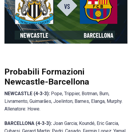
Probabili Formazioni
Newcastle-Barcellona
NEWCASTLE (4-3-3):
Pope, Trippier, Botman, Burn,
Livramento; Guimarães, Joelinton; Barnes, Elanga, Murphy.
Allenatore: Howe.
BARCELLONA (4-3-3):
Joan Garcia; Koundé, Eric Garcia,
Cubarsi, Gerard Martin; Pedri, Casado, Fermin Lopez; Yamal,