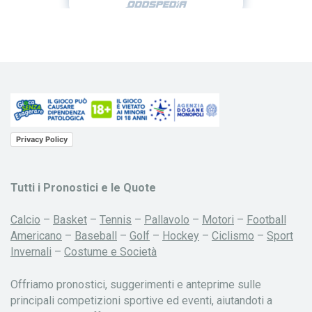
Privacy Policy
Tutti i Pronostici e le Quote
Calcio
–
Basket
–
Tennis
–
Pallavolo
–
Motori
–
Football
Americano
–
Baseball
–
Golf
–
Hockey
–
Ciclismo
–
Sport
Invernali
–
Costume e Società
Offriamo pronostici, suggerimenti e anteprime sulle
principali competizioni sportive ed eventi, aiutandoti a