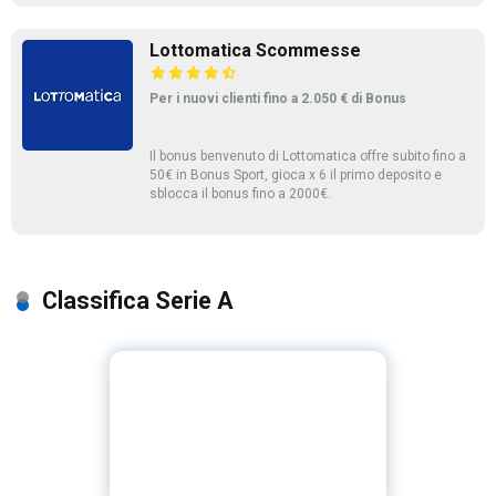
Lottomatica Scommesse
Per i nuovi clienti fino a 2.050 € di Bonus
Il bonus benvenuto di Lottomatica offre subito fino a
50€ in Bonus Sport, gioca x 6 il primo deposito e
sblocca il bonus fino a 2000€.
Classifica Serie A