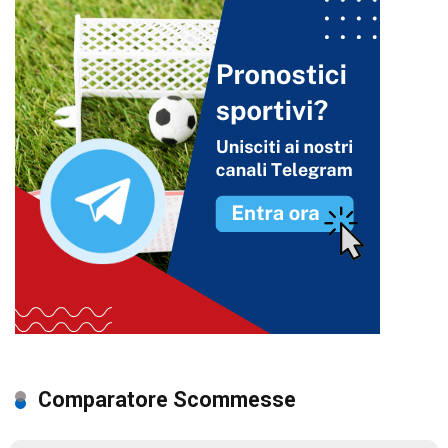
Comparatore Scommesse