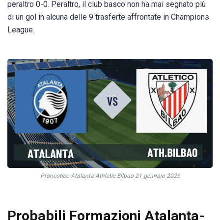
peraltro 0-0. Peraltro, il club basco non ha mai segnato più
di un gol in alcuna delle 9 trasferte affrontate in Champions
League.
Pronostico Atalanta-Athletic Bilbao 21 gennaio 2026
Probabili Formazioni Atalanta-