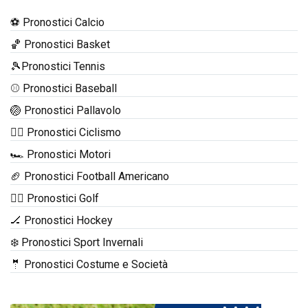
⚽ Pronostici Calcio
🏀 Pronostici Basket
🎾Pronostici Tennis
⚾ Pronostici Baseball
🏐 Pronostici Pallavolo
🚴‍♂️ Pronostici Ciclismo
🏎️ Pronostici Motori
🏈 Pronostici Football Americano
🏌️‍♂️ Pronostici Golf
🏒 Pronostici Hockey
❄️ Pronostici Sport Invernali
🤵 Pronostici Costume e Società