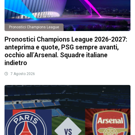
Pronostici Champions League
Pronostici Champions League 2026-2027:
anteprima e quote, PSG sempre avanti,
occhio all’Arsenal. Squadre italiane
indietro
7 Agosto 2026