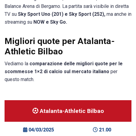
Balance Arena di Bergamo. La partita sarà visibile in diretta
TV su
Sky Sport Uno (201) e Sky Sport (252),
ma anche in
streaming su
NOW e Sky Go.
Migliori quote per Atalanta-
Athletic Bilbao
Vediamo la
comparazione delle migliori quote per le
scommesse 1×2 di calcio sul mercato italiano
per
questo match.
Atalanta-Athletic Bilbao
04/03/2025
21.00