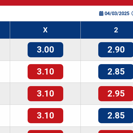
04/03/2025
X
2
3.00
2.90
3.10
2.85
3.10
2.95
3.10
2.85