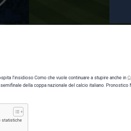
ospita l’insidioso Como che vuole continuare a stupire anche in
C
la semifinale della coppa nazionale del calcio italiano. Pronostico 
 statistiche