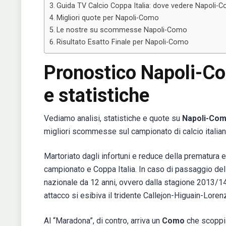
Guida TV Calcio Coppa Italia: dove vedere Napoli-
Migliori quote per Napoli-Como
Le nostre su scommesse Napoli-Como
Risultato Esatto Finale per Napoli-Como
Pronostico Napoli-Co
e statistiche
Vediamo analisi, statistiche e quote su
Napoli-Co
migliori scommesse sul campionato di calcio italian
Martoriato dagli infortuni e reduce della prematura
campionato e Coppa Italia. In caso di passaggio del t
nazionale da 12 anni, ovvero dalla stagione 2013/14,
attacco si esibiva il tridente Callejon-Higuain-Loren
Al “Maradona”, di contro, arriva un
Como
che scoppia