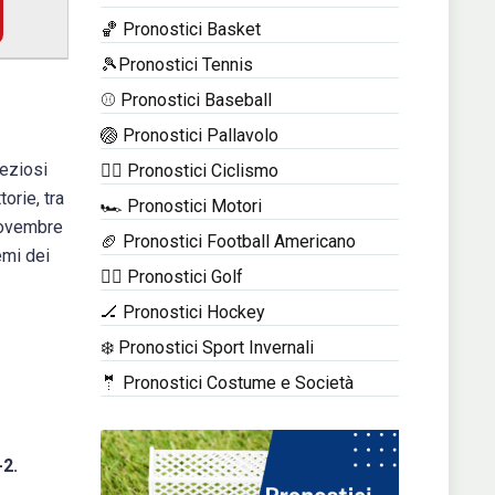
🏀 Pronostici Basket
🎾Pronostici Tennis
⚾ Pronostici Baseball
🏐 Pronostici Pallavolo
reziosi
🚴‍♂️ Pronostici Ciclismo
orie, tra
🏎️ Pronostici Motori
 novembre
🏈 Pronostici Football Americano
emi dei
🏌️‍♂️ Pronostici Golf
🏒 Pronostici Hockey
❄️ Pronostici Sport Invernali
🤵 Pronostici Costume e Società
-2.