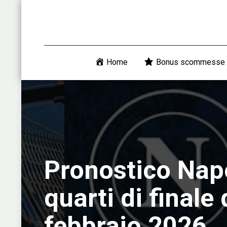
Home
Bonus scommesse
Pronostico Nap
quarti di finale
febbraio 2026