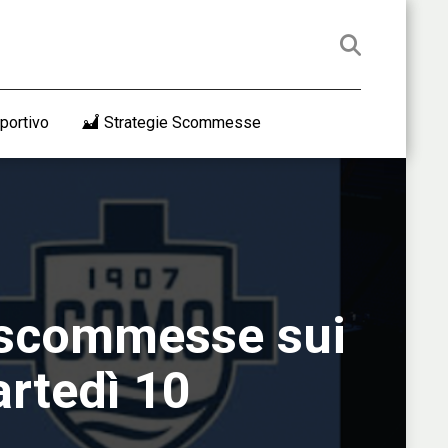
portivo
Strategie Scommesse
e scommesse sui
artedì 10