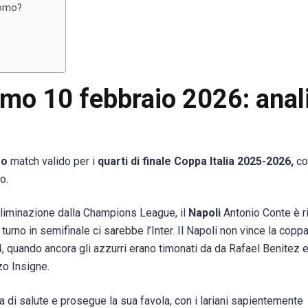
Como?
mo 10 febbraio 2026: anali
mo
match valido per i
quarti di finale Coppa Italia 2025-2026,
co
o.
 eliminazione dalla Champions League, il
Napoli
Antonio Conte è 
urno in semifinale ci sarebbe l’Inter. Il Napoli non vince la copp
 quando ancora gli azzurri erano timonati da da Rafael Benitez e
zo Insigne.
 di salute e prosegue la sua favola, con i lariani sapientemente