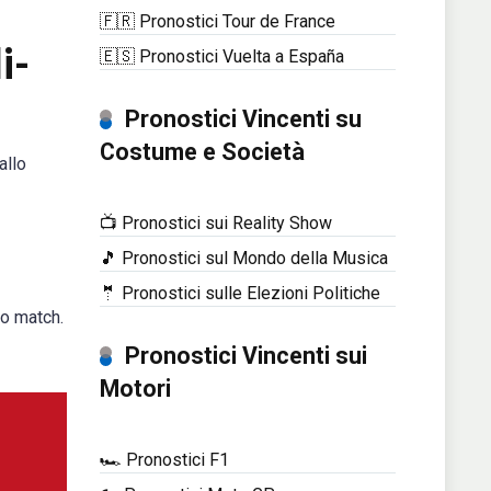
🇫🇷 Pronostici Tour de France
i-
🇪🇸 Pronostici Vuelta a España
Pronostici Vincenti su
Costume e Società
allo
📺 Pronostici sui Reality Show
🎵 Pronostici sul Mondo della Musica
🤵 Pronostici sulle Elezioni Politiche
o match.
Pronostici Vincenti sui
Motori
🏎️ Pronostici F1