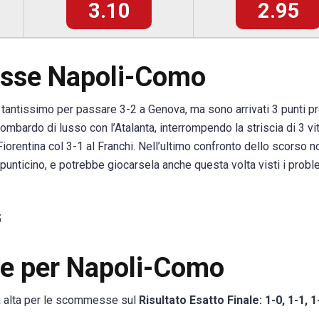
3.10
2.95
esse Napoli-Como
to tantissimo per passare 3-2 a Genova, ma sono arrivati 3 punti p
mbardo di lusso con l’Atalanta, interrompendo la striscia di 3 vitt
 Fiorentina col 3-1 al Franchi. Nell’ultimo confronto dello scorso
punticino, e potrebbe giocarsela anche questa volta visti i probl
5
ale per Napoli-Como
ta alta per le scommesse sul
Risultato Esatto Finale: 1-0, 1-1, 1