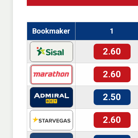
Bookmaker
1
2.60
2.60
2.50
2.60