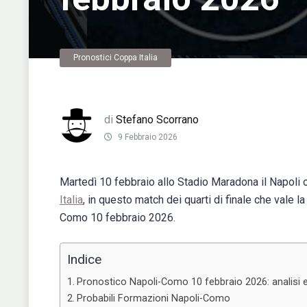
Pronostici Coppa Italia
di
Stefano Scorrano
9 Febbraio 2026
Martedì 10 febbraio allo Stadio Maradona il Napoli 
Italia
, in questo match dei quarti di finale che vale 
Como 10 febbraio 2026.
Indice
Pronostico Napoli-Como 10 febbraio 2026: analisi e
Probabili Formazioni Napoli-Como