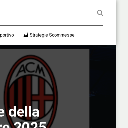
portivo
Strategie Scommesse
e della
re 2025