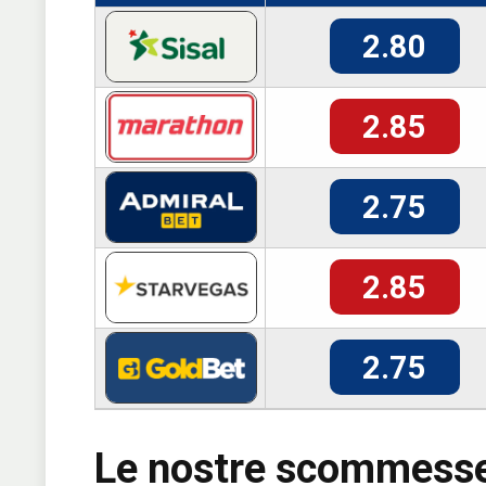
2.80
2.85
2.75
2.85
2.75
Le nostre scommesse