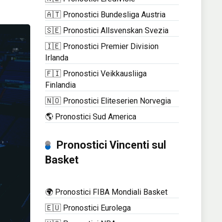
🇦🇹 Pronostici Bundesliga Austria
🇸🇪 Pronostici Allsvenskan Svezia
🇮🇪 Pronostici Premier Division
Irlanda
🇫🇮 Pronostici Veikkausliiga
Finlandia
🇳🇴 Pronostici Eliteserien Norvegia
🌎 Pronostici Sud America
Pronostici Vincenti sul
Basket
🌍 Pronostici FIBA Mondiali Basket
🇪🇺 Pronostici Eurolega