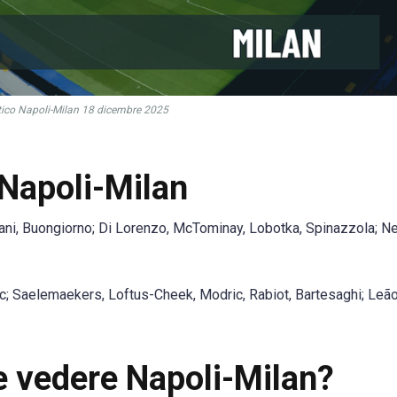
ico Napoli-Milan 18 dicembre 2025
 Napoli-Milan
ni, Buongiorno; Di Lorenzo, McTominay, Lobotka, Spinazzola; Ne
c; Saelemaekers, Loftus-Cheek, Modric, Rabiot, Bartesaghi; Leão,
e vedere Napoli-Milan?