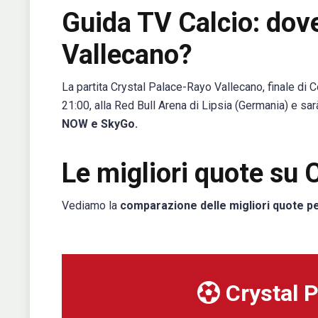
Guida TV Calcio: dov
Vallecano?
La partita Crystal Palace-Rayo Vallecano, finale di
21:00, alla Red Bull Arena di Lipsia (Germania) e sarà
NOW e SkyGo.
Le migliori quote su 
Vediamo la
comparazione delle migliori quote pe
Crystal P