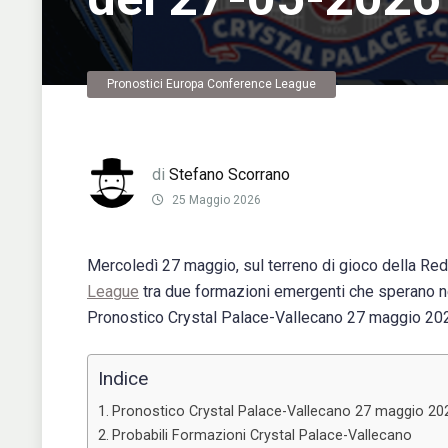
Pronostici Europa Conference League
di
Stefano Scorrano
25 Maggio 2026
Mercoledì 27 maggio, sul terreno di gioco della Red B
League
tra due formazioni emergenti che sperano ne
Pronostico Crystal Palace-Vallecano 27 maggio 20
Indice
Pronostico Crystal Palace-Vallecano 27 maggio 2026:
Probabili Formazioni Crystal Palace-Vallecano