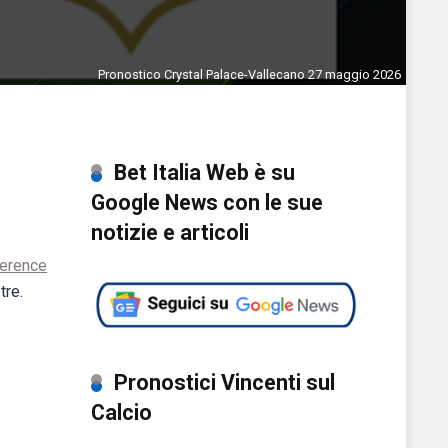
Pronostico Crystal Palace-Vallecano 27 maggio 2026
Bet Italia Web è su
Google News con le sue
notizie e articoli
erence
tre.
Pronostici Vincenti sul
Calcio