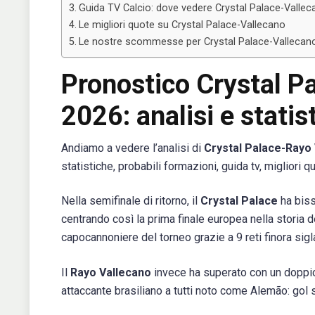
Guida TV Calcio: dove vedere Crystal Palace-Vallec
Le migliori quote su Crystal Palace-Vallecano
Le nostre scommesse per Crystal Palace-Vallecan
Pronostico Crystal P
2026: analisi e statis
Andiamo a vedere l’analisi di
Crystal Palace-Rayo
statistiche, probabili formazioni, guida tv, migliori 
Nella semifinale di ritorno, il
Crystal Palace
ha biss
centrando così la prima finale europea nella storia de
capocannoniere del torneo grazie a 9 reti finora sigl
Il
Rayo Vallecano
invece ha superato con un doppio 
attaccante brasiliano a tutti noto come Alemão: gol si