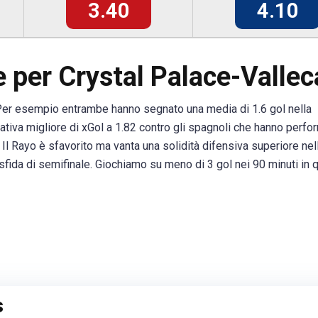
3.40
4.10
per Crystal Palace-Valle
Per esempio entrambe hanno segnato una media di 1.6 gol nella
ativa migliore di xGol a 1.82 contro gli spagnoli che hanno perfo
 Il Rayo è sfavorito ma vanta una solidità difensiva superiore nel
sfida di semifinale. Giochiamo su meno di 3 gol nei 90 minuti in 
s