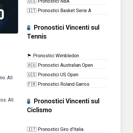
🇺🇸 Pronostici NBA
🇮🇹 Pronostici Basket Serie A
Pronostici Vincenti sul
Tennis
🏴󠁧󠁢󠁥󠁮󠁧󠁿 Pronostici Wimbledon
🇦🇺 Pronostici Australian Open
🇺🇸 Pronostici US Open
o. All.
🇫🇷 Pronostici Roland Garros
os. All.
Pronostici Vincenti sul
Ciclismo
🇮🇹 Pronostici Giro d’Italia