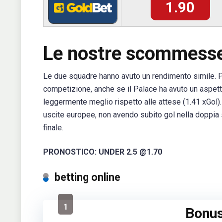
1.90
Le nostre scommesse 
Le due squadre hanno avuto un rendimento simile. 
competizione, anche se il Palace ha avuto un aspett
leggermente meglio rispetto alle attese (1.41 xGol).
uscite europee, non avendo subito gol nella doppia 
finale.
PRONOSTICO: UNDER 2.5 @1.70
betting online
1
Bonu