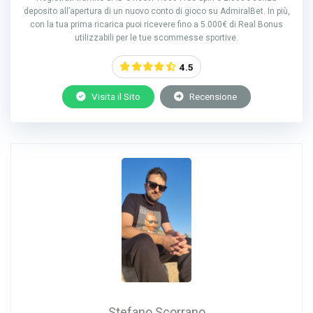
deposito all’apertura di un nuovo conto di gioco su AdmiralBet. In più,
con la tua prima ricarica puoi ricevere fino a 5.000€ di Real Bonus
utilizzabili per le tue scommesse sportive.
4.5
Visita il Sito
Recensione
Stefano Scorrano