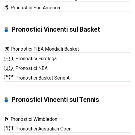
🌎 Pronostici Sud America
Pronostici Vincenti sul Basket
🌍 Pronostici FIBA Mondiali Basket
🇪🇺 Pronostici Eurolega
🇺🇸 Pronostici NBA
🇮🇹 Pronostici Basket Serie A
Pronostici Vincenti sul Tennis
🏴󠁧󠁢󠁥󠁮󠁧󠁿 Pronostici Wimbledon
🇦🇺 Pronostici Australian Open