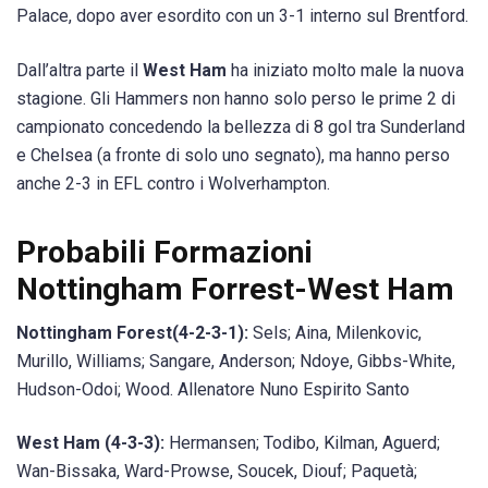
Palace, dopo aver esordito con un 3-1 interno sul Brentford.
Dall’altra parte il
West Ham
ha iniziato molto male la nuova
stagione. Gli Hammers non hanno solo perso le prime 2 di
campionato concedendo la bellezza di 8 gol tra Sunderland
e Chelsea (a fronte di solo uno segnato), ma hanno perso
anche 2-3 in EFL contro i Wolverhampton.
Probabili Formazioni
Nottingham Forrest-West Ham
Nottingham Forest(4-2-3-1):
Sels; Aina, Milenkovic,
Murillo, Williams; Sangare, Anderson; Ndoye, Gibbs-White,
Hudson-Odoi; Wood. Allenatore Nuno Espirito Santo
West Ham (4-3-3):
Hermansen; Todibo, Kilman, Aguerd;
Wan-Bissaka, Ward-Prowse, Soucek, Diouf; Paquetà;