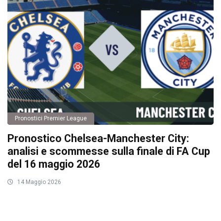
Pronostici Premier League
Pronostico Chelsea-Manchester City:
analisi e scommesse sulla finale di FA Cup
del 16 maggio 2026
14 Maggio 2026