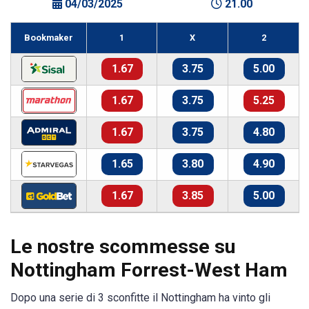
04/03/2025
21.00
Bookmaker
1
X
2
1.67
3.75
5.00
1.67
3.75
5.25
1.67
3.75
4.80
1.65
3.80
4.90
1.67
3.85
5.00
Le nostre scommesse su
Nottingham Forrest-West Ham
Dopo una serie di 3 sconfitte il Nottingham ha vinto gli