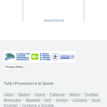
Privacy Policy
Tutti i Pronostici e le Quote
Calcio
–
Basket
–
Tennis
–
Pallavolo
–
Motori
–
Football
Americano
–
Baseball
–
Golf
–
Hockey
–
Ciclismo
–
Sport
Invernali
–
Costume e Società