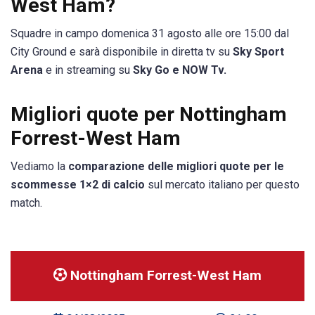
West Ham?
Squadre in campo domenica 31 agosto alle ore 15:00 dal
City Ground e sarà disponibile in diretta tv su
Sky Sport
Arena
e in streaming su
Sky Go e NOW Tv.
Migliori quote per Nottingham
Forrest-West Ham
Vediamo la
comparazione delle migliori quote per le
scommesse 1×2 di calcio
sul mercato italiano per questo
match.
Nottingham Forrest-West Ham