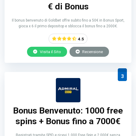
€ di Bonus
Il bonus benvenuto di Goldbet offre subito fino a 50€ in Bonus Sport,
gioca x 6 il primo depositop e sblocca il bonus fino a 2000€.
4.5
Visita il Sito
Recensione
3
Bonus Benvenuto: 1000 free
spins + Bonus fino a 7000€
Registrati tramite SPID e ricevi 1.000 Free Spin e 2.000€ senza