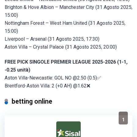
Brighton & Hove Albion – Manchester City (31 Agosto 2025,
15:00)
Nottingham Forest – West Ham United (31 Agosto 2025,
15:00)
Liverpool – Arsenal (31 Agosto 2025, 17:30)
Aston Villa – Crystal Palace (31 Agosto 2025, 20:00)
FREE PICK SINGOLE PREMIER LEAGUE 2025-2026 (1-1,
-0.25 unità)
Aston Villa-Newcastle: GOL NO @2.50 (0.5)✅
Brentford-Aston Villa: 2 (+0 AH) @1.62❌
betting online
1