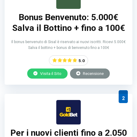
Bonus Benvenuto: 5.000€
Salva il Bottino + fino a 100€
Il bonus benvenuto di Sisal è riservato ai nuovi iscritti. Ricevi 5.000€
Salva il bottino + bonus di benvenuto fino a 100€
5.0
Visita il Sito
Recensione
2
Per i nuovi clienti fino a 2.050