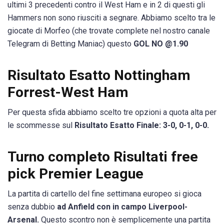
ultimi 3 precedenti contro il West Ham e in 2 di questi gli
Hammers non sono riusciti a segnare. Abbiamo scelto tra le
giocate di Morfeo (che trovate complete nel nostro canale
Telegram di Betting Maniac) questo
GOL NO @1.90
Risultato Esatto Nottingham
Forrest-West Ham
Per questa sfida abbiamo scelto tre opzioni a quota alta per
le scommesse sul
Risultato Esatto Finale: 3-0, 0-1, 0-0.
Turno completo Risultati free
pick Premier League
La partita di cartello del fine settimana europeo si gioca
senza dubbio
ad Anfield con in campo Liverpool-
Arsenal.
Questo scontro non è semplicemente una partita