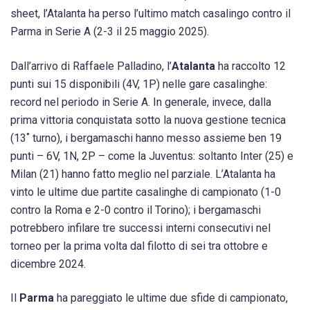
sheet, l’Atalanta ha perso l’ultimo match casalingo contro il
Parma in Serie A (2-3 il 25 maggio 2025).
Dall’arrivo di Raffaele Palladino, l’
Atalanta
ha raccolto 12
punti sui 15 disponibili (4V, 1P) nelle gare casalinghe:
record nel periodo in Serie A. In generale, invece, dalla
prima vittoria conquistata sotto la nuova gestione tecnica
(13˚ turno), i bergamaschi hanno messo assieme ben 19
punti – 6V, 1N, 2P – come la Juventus: soltanto Inter (25) e
Milan (21) hanno fatto meglio nel parziale. L’Atalanta ha
vinto le ultime due partite casalinghe di campionato (1-0
contro la Roma e 2-0 contro il Torino); i bergamaschi
potrebbero infilare tre successi interni consecutivi nel
torneo per la prima volta dal filotto di sei tra ottobre e
dicembre 2024.
Il
Parma
ha pareggiato le ultime due sfide di campionato,