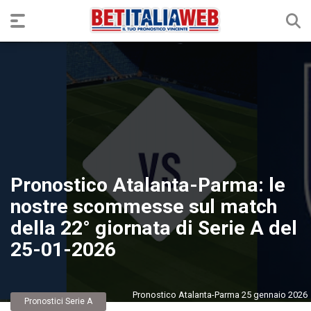
Pronostico Atalanta-Parma: le
nostre scommesse sul match
della 22° giornata di Serie A del
25-01-2026
Pronostico Atalanta-Parma 25 gennaio 2026
Pronostici Serie A