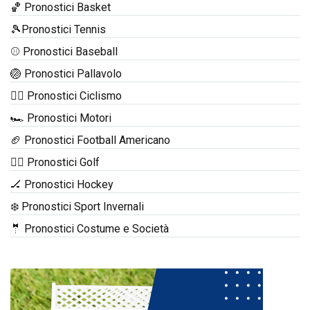
🏀 Pronostici Basket
🎾Pronostici Tennis
⚾ Pronostici Baseball
🏐 Pronostici Pallavolo
🚴‍♂️ Pronostici Ciclismo
🏎️ Pronostici Motori
🏈 Pronostici Football Americano
🏌️‍♂️ Pronostici Golf
🏒 Pronostici Hockey
❄️ Pronostici Sport Invernali
🤵 Pronostici Costume e Società