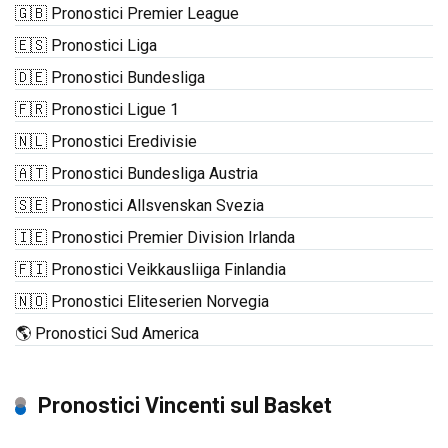
🇬🇧 Pronostici Premier League
🇪🇸 Pronostici Liga
🇩🇪 Pronostici Bundesliga
🇫🇷 Pronostici Ligue 1
🇳🇱 Pronostici Eredivisie
🇦🇹 Pronostici Bundesliga Austria
🇸🇪 Pronostici Allsvenskan Svezia
🇮🇪 Pronostici Premier Division Irlanda
🇫🇮 Pronostici Veikkausliiga Finlandia
🇳🇴 Pronostici Eliteserien Norvegia
🌎 Pronostici Sud America
Pronostici Vincenti sul Basket