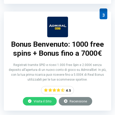
3
Bonus Benvenuto: 1000 free
spins + Bonus fino a 7000€
Registrati tramite SPID e ricevi 1.000 Free Spin e 2.000€ senza
deposito all’apertura di un nuovo conto di gioco su AdmiralBet. In più,
con la tua prima ricarica puoi ricevere fino a 5.000€ di Real Bonus
utilizzabili per le tue scommesse sportive.
4.5
Visita il Sito
Recensione