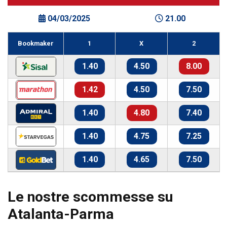
04/03/2025
21.00
Bookmaker
1
X
2
1.40
4.50
8.00
1.42
4.50
7.50
1.40
4.80
7.40
1.40
4.75
7.25
1.40
4.65
7.50
Le nostre scommesse su
Atalanta-Parma