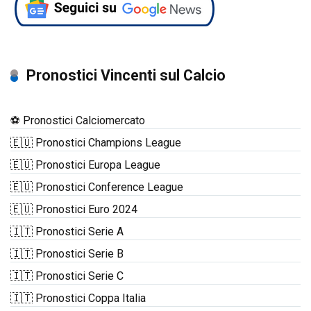
Pronostici Vincenti sul Calcio
⚽ Pronostici Calciomercato
🇪🇺 Pronostici Champions League
🇪🇺 Pronostici Europa League
🇪🇺 Pronostici Conference League
🇪🇺 Pronostici Euro 2024
🇮🇹 Pronostici Serie A
🇮🇹 Pronostici Serie B
🇮🇹 Pronostici Serie C
🇮🇹 Pronostici Coppa Italia