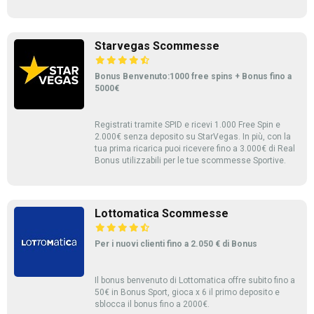
Starvegas Scommesse
Bonus Benvenuto:1000 free spins + Bonus fino a
5000€
Registrati tramite SPID e ricevi 1.000 Free Spin e
2.000€ senza deposito su StarVegas. In più, con la
tua prima ricarica puoi ricevere fino a 3.000€ di Real
Bonus utilizzabili per le tue scommesse Sportive.
Lottomatica Scommesse
Per i nuovi clienti fino a 2.050 € di Bonus
Il bonus benvenuto di Lottomatica offre subito fino a
50€ in Bonus Sport, gioca x 6 il primo deposito e
sblocca il bonus fino a 2000€.