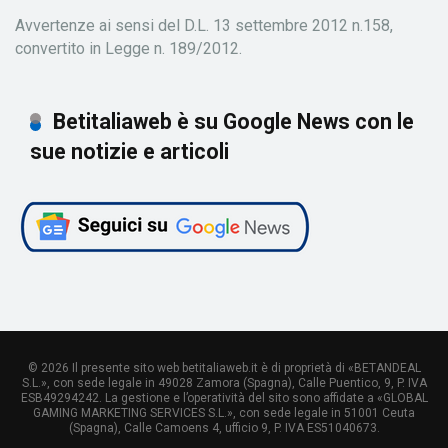
Avvertenze ai sensi del D.L. 13 settembre 2012 n.158,
convertito in Legge n. 189/2012.
Betitaliaweb è su Google News con le
sue notizie e articoli
© 2026 Il presente sito web betitaliaweb.it è di proprietà di «BETANDEAL
S.L.», con sede legale in 49028 Zamora (Spagna), Calle Puentico, 9, P. IVA
ESB49294242. La gestione e l’operatività del sito sono affidate a «GLOBAL
GAMING MARKETING SERVICES S.L.», con sede legale in 51001 Ceuta
(Spagna), Calle Camoens 4, ufficio 9, P. IVA ES51040673.