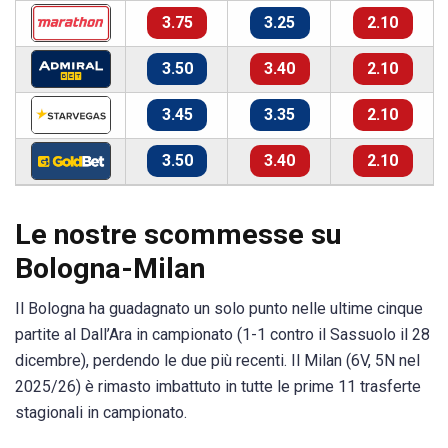
3.75
3.25
2.10
3.50
3.40
2.10
3.45
3.35
2.10
3.50
3.40
2.10
Le nostre scommesse su
Bologna-Milan
Il Bologna ha guadagnato un solo punto nelle ultime cinque
partite al Dall’Ara in campionato (1-1 contro il Sassuolo il 28
dicembre), perdendo le due più recenti. Il Milan (6V, 5N nel
2025/26) è rimasto imbattuto in tutte le prime 11 trasferte
stagionali in campionato.