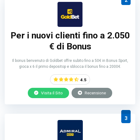
2
Per i nuovi clienti fino a 2.050
€ di Bonus
Il bonus benvenuto di Goldbet offre subito fino a 50€ in Bonus Sport,
gioca x 6 il primo depositop e sblocca il bonus fino a 2000€.
4.5
Visita il Sito
Recensione
3