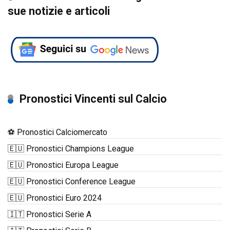
sue notizie e articoli
Pronostici Vincenti sul Calcio
⚽ Pronostici Calciomercato
🇪🇺 Pronostici Champions League
🇪🇺 Pronostici Europa League
🇪🇺 Pronostici Conference League
🇪🇺 Pronostici Euro 2024
🇮🇹 Pronostici Serie A