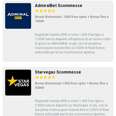
AdmiralBet Scommesse
Bonus Benvenuto: 1000 free spins + Bonus fino a
7000€
Registrati tramite SPID e ricevi 1.000 Free Spin e
2.000€ senza deposito all’apertura di un nuovo conto
di gioco su AdmiralBet. In più, con la tua prima
ricarica puoi ricevere fino a 5.000€ di Real Bonus
utilizzabili per le tue scommesse sportive.
Starvegas Scommesse
Bonus Benvenuto:1000 free spins + Bonus fino a
5000€
Registrati tramite SPID e ricevi 1.000 Free Spin e
2.000€ senza deposito su StarVegas. In più, con la
tua prima ricarica puoi ricevere fino a 3.000€ di Real
Bonus utilizzabili per le tue scommesse Sportive.