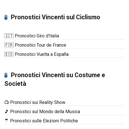
Pronostici Vincenti sul Ciclismo
🇮🇹 Pronostici Giro d’Italia
🇫🇷 Pronostici Tour de France
🇪🇸 Pronostici Vuelta a España
Pronostici Vincenti su Costume e
Società
📺 Pronostici sui Reality Show
🎵 Pronostici sul Mondo della Musica
🤵 Pronostici sulle Elezioni Politiche