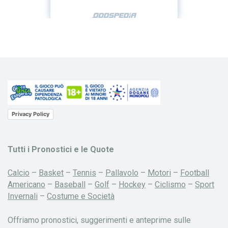
Privacy Policy
Tutti i Pronostici e le Quote
Calcio
–
Basket
–
Tennis
–
Pallavolo
–
Motori
–
Football
Americano
–
Baseball
–
Golf
–
Hockey
–
Ciclismo
–
Sport
Invernali
–
Costume e Società
Offriamo pronostici, suggerimenti e anteprime sulle