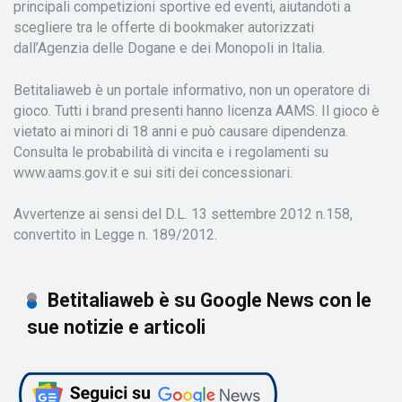
principali competizioni sportive ed eventi, aiutandoti a
scegliere tra le offerte di bookmaker autorizzati
dall’Agenzia delle Dogane e dei Monopoli in Italia.
Betitaliaweb è un portale informativo, non un operatore di
gioco. Tutti i brand presenti hanno licenza AAMS. Il gioco è
vietato ai minori di 18 anni e può causare dipendenza.
Consulta le probabilità di vincita e i regolamenti su
www.aams.gov.it e sui siti dei concessionari.
Avvertenze ai sensi del D.L. 13 settembre 2012 n.158,
convertito in Legge n. 189/2012.
Betitaliaweb è su Google News con le
sue notizie e articoli