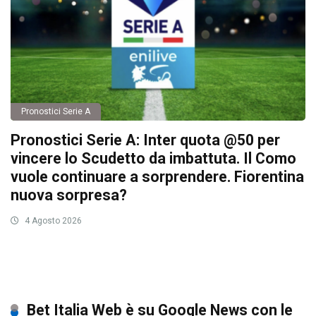
Pronostici Serie A
Pronostici Serie A: Inter quota @50 per
vincere lo Scudetto da imbattuta. Il Como
vuole continuare a sorprendere. Fiorentina
nuova sorpresa?
4 Agosto 2026
Bet Italia Web è su Google News con le