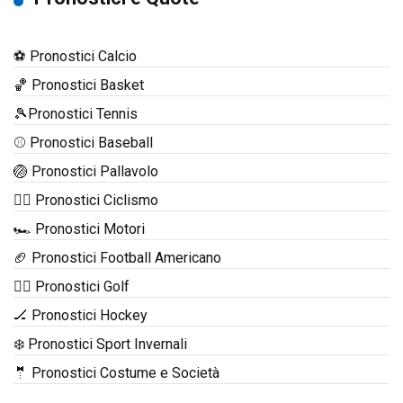
⚽ Pronostici Calcio
🏀 Pronostici Basket
🎾Pronostici Tennis
⚾ Pronostici Baseball
🏐 Pronostici Pallavolo
🚴‍♂️ Pronostici Ciclismo
🏎️ Pronostici Motori
🏈 Pronostici Football Americano
🏌️‍♂️ Pronostici Golf
🏒 Pronostici Hockey
❄️ Pronostici Sport Invernali
🤵 Pronostici Costume e Società