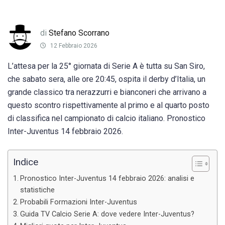
di
Stefano Scorrano
12 Febbraio 2026
L’attesa per la 25° giornata di Serie A è tutta su San Siro,
che sabato sera, alle ore 20:45, ospita il derby d’Italia, un
grande classico tra nerazzurri e bianconeri che arrivano a
questo scontro rispettivamente al primo e al quarto posto
di classifica nel campionato di calcio italiano. Pronostico
Inter-Juventus 14 febbraio 2026.
Indice
Pronostico Inter-Juventus 14 febbraio 2026: analisi e
statistiche
Probabili Formazioni Inter-Juventus
Guida TV Calcio Serie A: dove vedere Inter-Juventus?