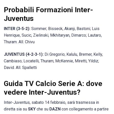
Probabili Formazioni Inter-
Juventus
INTER (3-5-2):
Sommer; Bisseck, Akanji, Bastoni; Luis
Henrique, Sucic, Zielinski, Mkhitaryan, Dimarco; Lautaro,
Thuram. All. Chivu
JUVENTUS (4-2-3-1):
Di Gregorio; Kalulu, Bremer, Kelly,
Cambiaso; Locatelli, Thuram; McKennie, Miretti, Yildiz;
David. All. Spalletti
Guida TV Calcio Serie A: dove
vedere Inter-Juventus?
Inter-Juventus, sabato 14 febbraio, sarà trasmessa in
diretta sia su
SKY
che su
DAZN
con collegamento a partire