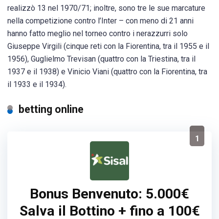
realizzò 13 nel 1970/71; inoltre, sono tre le sue marcature
nella competizione contro l’Inter – con meno di 21 anni
hanno fatto meglio nel torneo contro i nerazzurri solo
Giuseppe Virgili (cinque reti con la Fiorentina, tra il 1955 e il
1956), Guglielmo Trevisan (quattro con la Triestina, tra il
1937 e il 1938) e Vinicio Viani (quattro con la Fiorentina, tra
il 1933 e il 1934).
betting online
1
Bonus Benvenuto: 5.000€
Salva il Bottino + fino a 100€