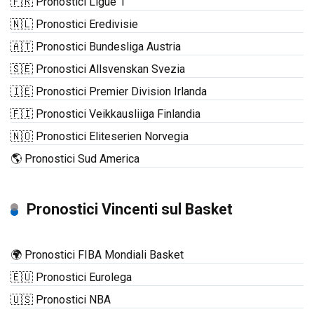
🇫🇷 Pronostici Ligue 1
🇳🇱 Pronostici Eredivisie
🇦🇹 Pronostici Bundesliga Austria
🇸🇪 Pronostici Allsvenskan Svezia
🇮🇪 Pronostici Premier Division Irlanda
🇫🇮 Pronostici Veikkausliiga Finlandia
🇳🇴 Pronostici Eliteserien Norvegia
🌎 Pronostici Sud America
Pronostici Vincenti sul Basket
🌍 Pronostici FIBA Mondiali Basket
🇪🇺 Pronostici Eurolega
🇺🇸 Pronostici NBA