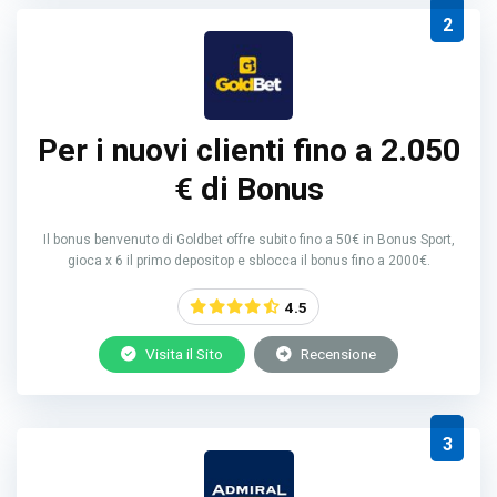
2
Per i nuovi clienti fino a 2.050
€ di Bonus
Il bonus benvenuto di Goldbet offre subito fino a 50€ in Bonus Sport,
gioca x 6 il primo depositop e sblocca il bonus fino a 2000€.
4.5
Visita il Sito
Recensione
3