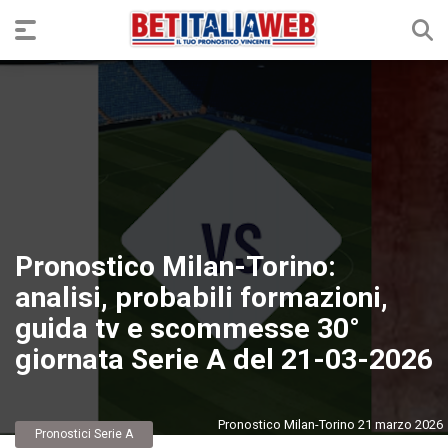
Pronostico Milan-Torino:
analisi, probabili formazioni,
guida tv e scommesse 30°
giornata Serie A del 21-03-2026
Pronostico Milan-Torino 21 marzo 2026
Pronostici Serie A