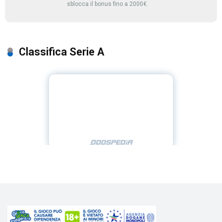
sblocca il bonus fino a 2000€.
Classifica Serie A