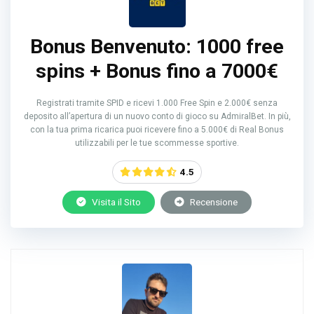
Bonus Benvenuto: 1000 free
spins + Bonus fino a 7000€
Registrati tramite SPID e ricevi 1.000 Free Spin e 2.000€ senza
deposito all’apertura di un nuovo conto di gioco su AdmiralBet. In più,
con la tua prima ricarica puoi ricevere fino a 5.000€ di Real Bonus
utilizzabili per le tue scommesse sportive.
4.5
Visita il Sito
Recensione