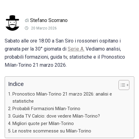
di
Stefano Scorrano
20 Marzo 2026
Sabato alle ore 18:00 a San Siro i rossoneri ospitano i
granata per la 30° giornata di
Serie A.
Vediamo analisi,
probabili formazioni, guida tv, statistiche e il Pronostico
Milan-Torino 21 marzo 2026.
Indice
Pronostico Milan-Torino 21 marzo 2026: analisi e
statistiche
Probabili Formazioni Milan-Torino
Guida TV Calcio: dove vedere Milan-Torino?
Migliori quote per Milan-Torino
Le nostre scommesse su Milan-Torino