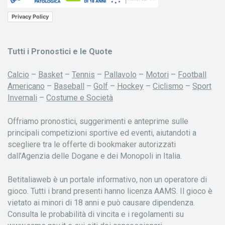
Privacy Policy
Tutti i Pronostici e le Quote
Calcio
–
Basket
–
Tennis
–
Pallavolo
–
Motori
–
Football
Americano
–
Baseball
–
Golf
–
Hockey
–
Ciclismo
–
Sport
Invernali
–
Costume e Società
Offriamo pronostici, suggerimenti e anteprime sulle
principali competizioni sportive ed eventi, aiutandoti a
scegliere tra le offerte di bookmaker autorizzati
dall’Agenzia delle Dogane e dei Monopoli in Italia.
Betitaliaweb è un portale informativo, non un operatore di
gioco. Tutti i brand presenti hanno licenza AAMS. Il gioco è
vietato ai minori di 18 anni e può causare dipendenza.
Consulta le probabilità di vincita e i regolamenti su