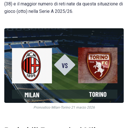
(38) e il maggior numero di reti nate da questa situazione di
gioco (otto) nella Serie A 2025/26.
Pronostico Milan-Torino 21 marzo 2026