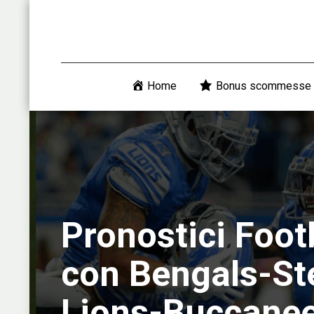
Home
Bonus scommesse
Pronostici Foot
con Bengals-Ste
Lions-Buccane