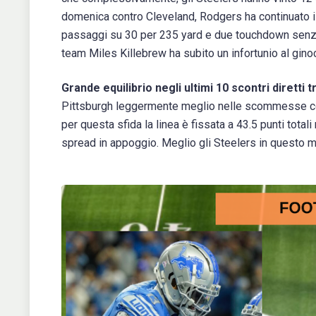
domenica contro Cleveland, Rodgers ha continuato il
passaggi su 30 per 235 yard e due touchdown senza s
team Miles Killebrew ha subito un infortunio al ginoc
Grande equilibrio negli ultimi 10 scontri diretti
Pittsburgh leggermente meglio nelle scommesse co
per questa sfida la linea è fissata a 43.5 punti tota
spread in appoggio. Meglio gli Steelers in questo m