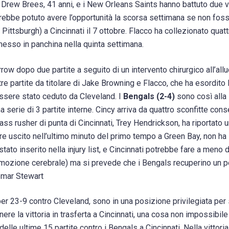
 Drew Brees, 41 anni, e i New Orleans Saints hanno battuto due 
rebbe potuto avere l’opportunità la scorsa settimana se non fos
tsburgh) a Cincinnati il ​​7 ottobre. Flacco ha collezionato quatt
esso in panchina nella quinta settimana.
ow dopo due partite a seguito di un intervento chirurgico all’all
 tre partite da titolare di Jake Browning e Flacco, che ha esordito
ssere stato ceduto da Cleveland. I
Bengals (2-4)
sono così alla
na serie di 3 partite interne. Cincy arriva da quattro sconfitte cons
ass rusher di punta di Cincinnati, Trey Hendrickson, ha riportato 
re uscito nell’ultimo minuto del primo tempo a Green Bay, non ha
tato inserito nella injury list, e Cincinnati potrebbe fare a meno d
mozione cerebrale) ma si prevede che i Bengals recuperino un 
hemar Stewart
per 23-9 contro Cleveland, sono in una posizione privilegiata per
ere la vittoria in trasferta a Cincinnati, una cosa non impossibile
le ultime 15 partite contro i Bengals a Cincinnati. Nella vittoria