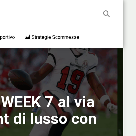
portivo
Strategie Scommesse
 WEEK 7 al via
t di lusso con