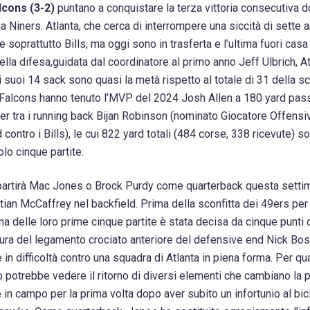
lcons (3-2)
puntano a conquistare la terza vittoria consecutiva 
a Niners. Atlanta, che cerca di interrompere una siccità di sette a
 soprattutto Bills, ma oggi sono in trasferta e l’ultima fuori casa
lla difesa,guidata dal coordinatore al primo anno Jeff Ulbrich, At
 i suoi 14 sack sono quasi la metà rispetto al totale di 31 della s
 i Falcons hanno tenuto l’MVP del 2024 Josh Allen a 180 yard pas
ader tra i running back Bijan Robinson (nominato Giocatore Offensi
ntro i Bills), le cui 822 yard totali (484 corse, 338 ricevute) so
lo cinque partite.
artirà Mac Jones o Brock Purdy come quarterback questa setti
tian McCaffrey nel backfield. Prima della sconfitta dei 49ers pe
 delle loro prime cinque partite è stata decisa da cinque punti
ttura del legamento crociato anteriore del defensive end Nick Bos
n difficoltà contro una squadra di Atlanta in piena forma. Per qu
o potrebbe vedere il ritorno di diversi elementi che cambiano la par
n campo per la prima volta dopo aver subito un infortunio al bic