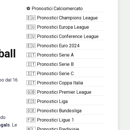
⚽ Pronostici Calciomercato
🇪🇺 Pronostici Champions League
🇪🇺 Pronostici Europa League
🇪🇺 Pronostici Conference League
🇪🇺 Pronostici Euro 2024
ball
🇮🇹 Pronostici Serie A
🇮🇹 Pronostici Serie B
🇮🇹 Pronostici Serie C
po dal 16
🇮🇹 Pronostici Coppa Italia
🇬🇧 Pronostici Premier League
🇪🇸 Pronostici Liga
🇩🇪 Pronostici Bundesliga
ndo
🇫🇷 Pronostici Ligue 1
ngals
. Le
🇳🇱 Pronostici Eredivisie