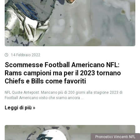
14 Febbraio 2022
Scommesse Football Americano NFL:
Rams campioni ma per il 2023 tornano
Chiefs e Bills come favoriti
NFL Quote Antepost. Mancano più di 200 giorni alla stagione 2023 di
Football Americano visto che siamo ancora ...
Leggi di più »
Pronostici Vincenti NFL