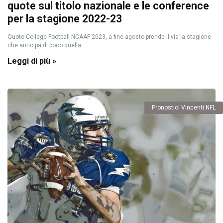
quote sul titolo nazionale e le conference
per la stagione 2022-23
Quote College Football NCAAF 2023, a fine agosto prende il via la stagione
che anticipa di poco quella ...
Leggi di più »
Pronostici Vincenti NFL