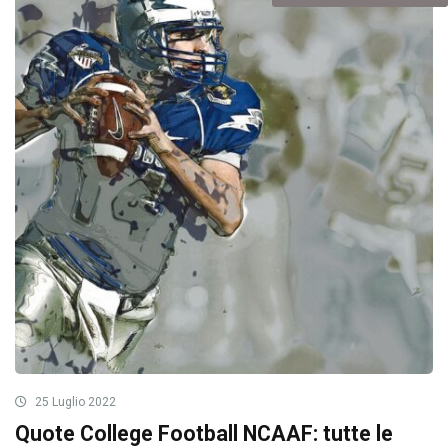
25 Luglio 2022
Quote College Football NCAAF: tutte le