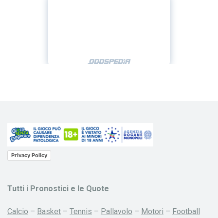
Privacy Policy
Tutti i Pronostici e le Quote
Calcio
–
Basket
–
Tennis
–
Pallavolo
–
Motori
–
Football