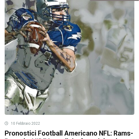
10 Febbraio 2022
Pronostici Football Americano NFL: Rams-