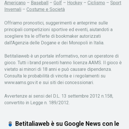
Americano
–
Baseball
–
Golf
–
Hockey
–
Ciclismo
–
Sport
Invernali
–
Costume e Società
Offriamo pronostici, suggerimenti e anteprime sulle
principali competizioni sportive ed eventi, aiutandoti a
scegliere tra le offerte di bookmaker autorizzati
dall’Agenzia delle Dogane e dei Monopoli in Italia.
Betitaliaweb è un portale informativo, non un operatore di
gioco. Tutti i brand presenti hanno licenza AAMS. Il gioco è
vietato ai minori di 18 anni e può causare dipendenza.
Consulta le probabilità di vincita e i regolamenti su
www.aams.gov.it e sui siti dei concessionari.
Avvertenze ai sensi del D.L. 13 settembre 2012 n.158,
convertito in Legge n. 189/2012.
Betitaliaweb è su Google News con le