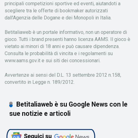
principali competizioni sportive ed eventi, aiutandoti a
scegliere tra le offerte di bookmaker autorizzati
dall’Agenzia delle Dogane e dei Monopoli in Italia.
Betitaliaweb è un portale informativo, non un operatore di
gioco. Tutti i brand presenti hanno licenza AAMS. Il gioco è
vietato ai minori di 18 anni e può causare dipendenza.
Consulta le probabilità di vincita e i regolamenti su
www.aams.gov.it e sui siti dei concessionari.
Avvertenze ai sensi del D.L. 13 settembre 2012 n.158,
convertito in Legge n. 189/2012.
Betitaliaweb è su Google News con le
sue notizie e articoli