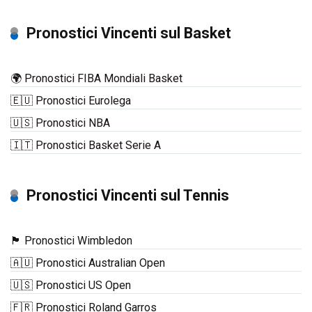
Pronostici Vincenti sul Basket
🌍 Pronostici FIBA Mondiali Basket
🇪🇺 Pronostici Eurolega
🇺🇸 Pronostici NBA
🇮🇹 Pronostici Basket Serie A
Pronostici Vincenti sul Tennis
🏴󠁧󠁢󠁥󠁮󠁧󠁿 Pronostici Wimbledon
🇦🇺 Pronostici Australian Open
🇺🇸 Pronostici US Open
🇫🇷 Pronostici Roland Garros