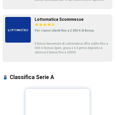
Lottomatica Scommesse
Per i nuovi clienti fino a 2.050 € di Bonus
Il bonus benvenuto di Lottomatica offre subito fino a
50€ in Bonus Sport, gioca x 6 il primo deposito e
sblocca il bonus fino a 2000€.
Classifica Serie A