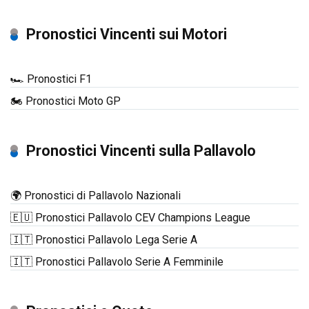
Pronostici Vincenti sui Motori
🏎️ Pronostici F1
🏍️ Pronostici Moto GP
Pronostici Vincenti sulla Pallavolo
🌍 Pronostici di Pallavolo Nazionali
🇪🇺 Pronostici Pallavolo CEV Champions League
🇮🇹 Pronostici Pallavolo Lega Serie A
🇮🇹 Pronostici Pallavolo Serie A Femminile