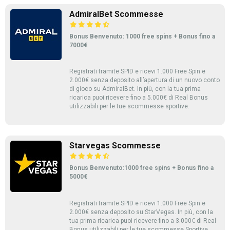
AdmiralBet Scommesse
Bonus Benvenuto: 1000 free spins + Bonus fino a
7000€
Registrati tramite SPID e ricevi 1.000 Free Spin e
2.000€ senza deposito all’apertura di un nuovo conto
di gioco su AdmiralBet. In più, con la tua prima
ricarica puoi ricevere fino a 5.000€ di Real Bonus
utilizzabili per le tue scommesse sportive.
Starvegas Scommesse
Bonus Benvenuto:1000 free spins + Bonus fino a
5000€
Registrati tramite SPID e ricevi 1.000 Free Spin e
2.000€ senza deposito su StarVegas. In più, con la
tua prima ricarica puoi ricevere fino a 3.000€ di Real
Bonus utilizzabili per le tue scommesse Sportive.