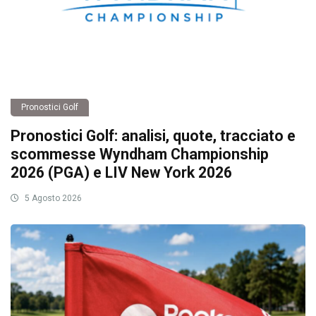
Pronostici Golf
Pronostici Golf: analisi, quote, tracciato e
scommesse Wyndham Championship
2026 (PGA) e LIV New York 2026
5 Agosto 2026