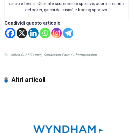
calcio e tennis. Oltre alle scommesse sportive, adoro il mondo
del poker, giochi da casinò e trading sportivo.
Condividi questo articolo
Alfred Dunhill Links
,
Sanderson Farms Championship
Altri articoli