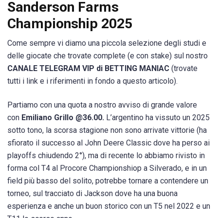
Sanderson Farms
Championship 2025
Come sempre vi diamo una piccola selezione degli studi e
delle giocate che trovate complete (e con stake) sul nostro
CANALE TELEGRAM VIP di BETTING MANIAC
(trovate
tutti i link e i riferimenti in fondo a questo articolo).
Partiamo con una quota a nostro avviso di grande valore
con
Emiliano Grillo @36.00.
L’argentino ha vissuto un 2025
sotto tono, la scorsa stagione non sono arrivate vittorie (ha
sfiorato il successo al John Deere Classic dove ha perso ai
playoffs chiudendo 2°), ma di recente lo abbiamo rivisto in
forma col T4 al Procore Championshiop a Silverado, e in un
field più basso del solito, potrebbe tornare a contendere un
torneo, sul tracciato di Jackson dove ha una buona
esperienza e anche un buon storico con un T5 nel 2022 e un