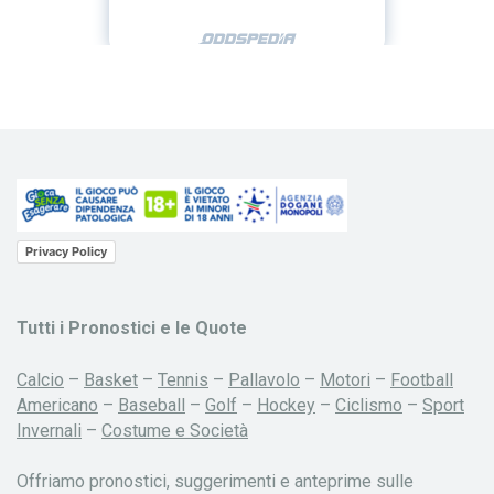
Privacy Policy
Tutti i Pronostici e le Quote
Calcio
–
Basket
–
Tennis
–
Pallavolo
–
Motori
–
Football
Americano
–
Baseball
–
Golf
–
Hockey
–
Ciclismo
–
Sport
Invernali
–
Costume e Società
Offriamo pronostici, suggerimenti e anteprime sulle