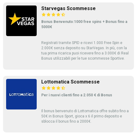
Starvegas Scommesse
Bonus Benvenuto:1000 free spins + Bonus fino a
5000€
Registrati tramite SPID e ricevi 1.000 Free Spin e
2.000€ senza deposito su StarVegas. In più, con la
tua prima ricarica puoi ricevere fino a 3.000€ di Real
Bonus utilizzabili per le tue scommesse Sportive.
Lottomatica Scommesse
Per i nuovi clienti fino a 2.050 € di Bonus
Il bonus benvenuto di Lottomatica offre subito fino a
50€ in Bonus Sport, gioca x 6 il primo deposito e
sblocca il bonus fino a 2000€.