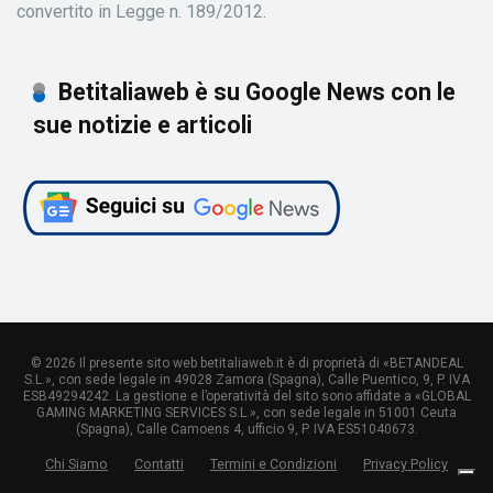
convertito in Legge n. 189/2012.
Betitaliaweb è su Google News con le
sue notizie e articoli
© 2026 Il presente sito web betitaliaweb.it è di proprietà di «BETANDEAL
S.L.», con sede legale in 49028 Zamora (Spagna), Calle Puentico, 9, P. IVA
ESB49294242. La gestione e l’operatività del sito sono affidate a «GLOBAL
GAMING MARKETING SERVICES S.L.», con sede legale in 51001 Ceuta
(Spagna), Calle Camoens 4, ufficio 9, P. IVA ES51040673.
Chi Siamo
Contatti
Termini e Condizioni
Privacy Policy