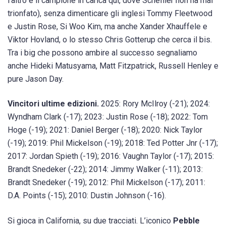
l’altro è il campione in carica qui, dove Scheffler non ha mai
trionfato), senza dimenticare gli inglesi Tommy Fleetwood
e Justin Rose, Si Woo Kim, ma anche Xander Xhauffele e
Viktor Hovland, o lo stesso Chris Gotterup che cerca il bis.
Tra i big che possono ambire al successo segnaliamo
anche Hideki Matusyama, Matt Fitzpatrick, Russell Henley e
pure Jason Day.
Vincitori ultime edizioni.
2025: Rory McIlroy (-21); 2024:
Wyndham Clark (-17); 2023: Justin Rose (-18); 2022: Tom
Hoge (-19); 2021: Daniel Berger (-18); 2020: Nick Taylor
(-19); 2019: Phil Mickelson (-19); 2018: Ted Potter Jnr (-17);
2017: Jordan Spieth (-19); 2016: Vaughn Taylor (-17); 2015:
Brandt Snedeker (-22); 2014: Jimmy Walker (-11); 2013:
Brandt Snedeker (-19); 2012: Phil Mickelson (-17); 2011:
D.A. Points (-15); 2010: Dustin Johnson (-16).
Si gioca in California, su due tracciati. L’iconico
Pebble