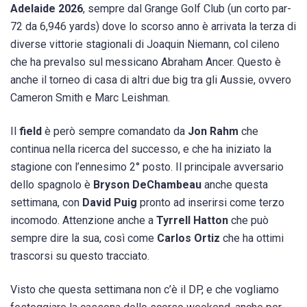
Adelaide 2026
, sempre dal Grange Golf Club (un corto par-
72 da 6,946 yards) dove lo scorso anno è arrivata la terza di
diverse vittorie stagionali di Joaquin Niemann, col cileno
che ha prevalso sul messicano Abraham Ancer. Questo è
anche il torneo di casa di altri due big tra gli Aussie, ovvero
Cameron Smith e Marc Leishman.
Il
field
è però sempre comandato da
Jon Rahm
che
continua nella ricerca del successo, e che ha iniziato la
stagione con l’ennesimo 2° posto. Il principale avversario
dello spagnolo è
Bryson DeChambeau
anche questa
settimana, con
David Puig
pronto ad inserirsi come terzo
incomodo. Attenzione anche a
Tyrrell Hatton
che può
sempre dire la sua, così come
Carlos Ortiz
che ha ottimi
trascorsi su questo tracciato.
Visto che questa settimana non c’è il DP, e che vogliamo