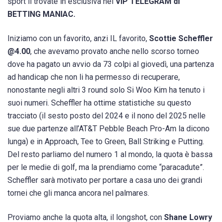
sport li trovate in esclusiva nel
VIP TELEGRAM di
BETTING MANIAC.
Iniziamo con un favorito, anzi IL favorito,
Scottie Scheffler
@4.00
, che avevamo provato anche nello scorso torneo
dove ha pagato un avvio da 73 colpi al giovedì, una partenza
ad handicap che non li ha permesso di recuperare,
nonostante negli altri 3 round solo Si Woo Kim ha tenuto i
suoi numeri. Scheffler ha ottime statistiche su questo
tracciato (il sesto posto del 2024 e il nono del 2025 nelle
sue due partenze all’AT&T Pebble Beach Pro-Am la dicono
lunga) e in Approach, Tee to Green, Ball Striking e Putting.
Del resto parliamo del numero 1 al mondo, la quota è bassa
per le medie di golf, ma la prendiamo come “paracadute”.
Scheffler sarà motivato per portare a casa uno dei grandi
tornei che gli manca ancora nel palmares.
Proviamo anche la quota alta, il longshot, con
Shane Lowry