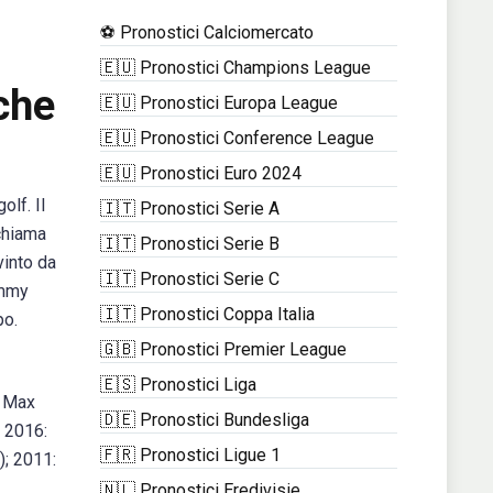
⚽ Pronostici Calciomercato
🇪🇺 Pronostici Champions League
iche
🇪🇺 Pronostici Europa League
🇪🇺 Pronostici Conference League
🇪🇺 Pronostici Euro 2024
olf. Il
🇮🇹 Pronostici Serie A
chiama
🇮🇹 Pronostici Serie B
vinto da
🇮🇹 Pronostici Serie C
ommy
🇮🇹 Pronostici Coppa Italia
po.
🇬🇧 Pronostici Premier League
🇪🇸 Pronostici Liga
: Max
🇩🇪 Pronostici Bundesliga
; 2016:
🇫🇷 Pronostici Ligue 1
); 2011:
🇳🇱 Pronostici Eredivisie