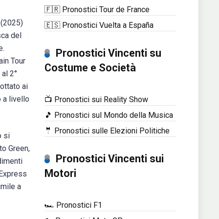
🇫🇷 Pronostici Tour de France
 (2025)
🇪🇸 Pronostici Vuelta a España
sca del
e.
Pronostici Vincenti su
ain Tour
Costume e Società
 al 2°
ottato ai
 a livello
📺 Pronostici sui Reality Show
🎵 Pronostici sul Mondo della Musica
🤵 Pronostici sulle Elezioni Politiche
 si
 to Green,
Pronostici Vincenti sui
dimenti
Motori
n Express
imile a
🏎️ Pronostici F1