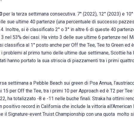
0
per la terza settimana consecutiva. 7° (2022), 12° (2023) e 10°
 delle sue ultime 40 partenze (una percentuale di successo pazze
. Inoltre, si è classificato 2° o 3° in altre 6 di queste 40 partenz
i 3 nel 53% dei casi. Ha vinto 3 delle sue ultime 6 partenze nel M
i classifica al 1° posto anche per Off the Tee, Tee to Green ed è
i problemi al primo turno delle ultime due settimane, Scottie ha l
tati hanno portato la sua striscia di piazzamenti tra i primi quattro
rsa settimana a Pebble Beach sui green di Poa Annua, l’austriaco
rimi 15 per Off the Tee, tra i primi 10 per Approach ed è T2 per Tee
, ha totalizzato -8 e -11 nelle buche finali. Straka ha ottimi ren
positivo record in California che include la vittoria all’America
se il Signature-event Truist Championship con una quota
molto s