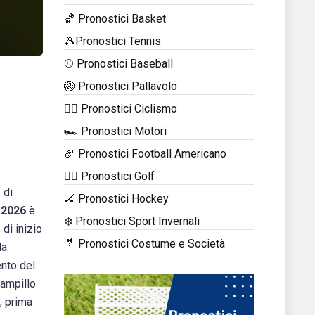
🏀 Pronostici Basket
🎾Pronostici Tennis
⚾ Pronostici Baseball
🏐 Pronostici Pallavolo
🚴‍♂️ Pronostici Ciclismo
🏎️ Pronostici Motori
🏈 Pronostici Football Americano
🏌️‍♂️ Pronostici Golf
 di
🏒 Pronostici Hockey
 2026
è
❄️ Pronostici Sport Invernali
di inizio
🤵 Pronostici Costume e Società
la
ento del
Campillo
, prima