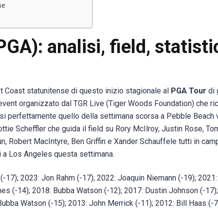
se
A): analisi, field, statist
 Coast statunitense di questo inizio stagionale al
PGA Tour
di g
e event organizzato dal TGR Live (Tiger Woods Foundation) che ri
si perfettamente quello della settimana scorsa a Pebble Beach 
ttie Scheffler che guida il field su Rory McIlroy, Justin Rose, T
n, Robert MacIntyre, Ben Griffin e Xander Schauffele tutti in cam
ti a Los Angeles questa settimana.
-17); 2023: Jon Rahm (-17); 2022: Joaquin Niemann (-19); 2021
mes (-14); 2018: Bubba Watson (-12); 2017: Dustin Johnson (-17)
bba Watson (-15); 2013: John Merrick (-11); 2012: Bill Haas (-7