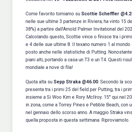
Come favorito torniamo su
Scottie Scheffler @4.2
nelle sue ultime 3 partenze in Riviera; ha vinto 15
38%) a partire dall’Arnold Palmer Invitational del 2024
Calcolando questo, Scottie vince o finisce tra i prim
e 4 delle sue ultime 8. Il texano numero 1 al mondo s
posto anche nelle statistiche di Putting. Nonostante 
piani alti, portando a casa un T3 e un T4. Questi risul
mondiale a nove di fila!
Quota alta su
Sepp Straka @46.00
. Secondo la sco
presenta tra i primi 25 del field per Putting, tra i p
insieme a Si Woo Kim e Rory McIlroy. 15° qui nel 2022
in zona, come a Torrey Pines e Pebble Beach, con un 
nel gennaio dello scorso anno. A maggio Straka vin
quella proposta in questa settimana. Riproviamolo.