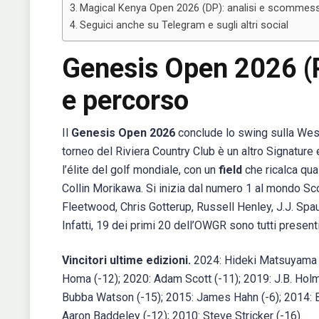
Magical Kenya Open 2026 (DP): analisi e scommes
Seguici anche su Telegram e sugli altri social
Genesis Open 2026 (PG
e percorso
Il
Genesis Open 2026
conclude lo swing sulla West
torneo del Riviera Country Club è un altro Signatur
l’élite del golf mondiale, con un
field
che ricalca qua
Collin Morikawa. Si inizia dal numero 1 al mondo Sco
Fleetwood, Chris Gotterup, Russell Henley, J.J. Spau
Infatti, 19 dei primi 20 dell’OWGR sono tutti presen
Vincitori ultime edizioni.
2024: Hideki Matsuyama (
Homa (-12); 2020: Adam Scott (-11); 2019: J.B. Hol
Bubba Watson (-15); 2015: James Hahn (-6); 2014: Bu
Aaron Baddeley (-12); 2010: Steve Stricker (-16).