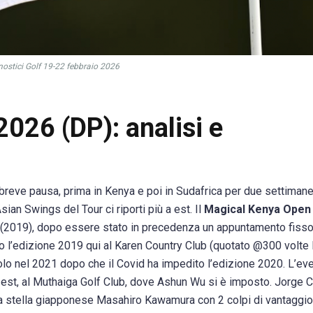
ostici Golf 19-22 febbraio 2026
026 (DP): analisi e
reve pausa, prima in Kenya e poi in Sudafrica per due settimane
ian Swings del Tour ci riporti più a est. Il
Magical Kenya Open
e (2019), dopo essere stato in precedenza un appuntamento fisso 
o l’edizione 2019 qui al Karen Country Club (quotato @300 volte 
itolo nel 2021 dopo che il Covid ha impedito l’edizione 2020. L’ev
-est, al Muthaiga Golf Club, dove Ashun Wu si è imposto. Jorge 
 la stella giapponese Masahiro Kawamura con 2 colpi di vantaggio