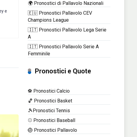
🌍 Pronostici di Pallavolo Nazionali
ey e
🇪🇺 Pronostici Pallavolo CEV
Champions League
🇮🇹 Pronostici Pallavolo Lega Serie
A
🇮🇹 Pronostici Pallavolo Serie A
Femminile
Pronostici e Quote
⚽ Pronostici Calcio
🏀 Pronostici Basket
🎾Pronostici Tennis
⚾ Pronostici Baseball
🏐 Pronostici Pallavolo