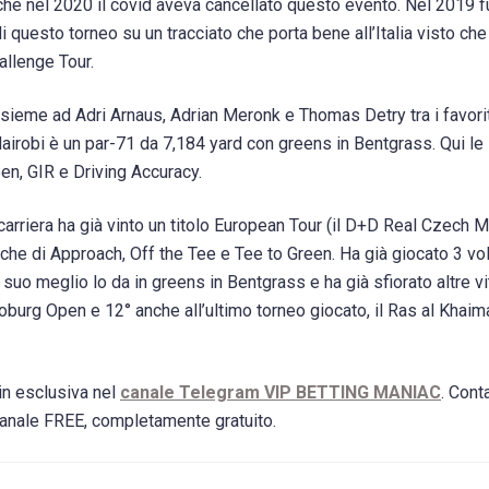
he nel 2020 il covid aveva cancellato questo evento. Nel 2019 fu
 questo torneo su un tracciato che porta bene all’Italia visto che
allenge Tour.
sieme ad Adri Arnaus, Adrian Meronk e Thomas Detry tra i favorit
airobi è un par-71 da 7,184 yard con greens in Bentgrass. Qui le
een, GIR e Driving Accuracy.
carriera ha già vinto un titolo European Tour (il D+D Real Czech 
che di Approach, Off the Tee e Tee to Green. Ha già giocato 3 vol
 suo meglio lo da in greens in Bentgrass e ha già sfiorato altre vi
 Joburg Open e 12° anche all’ultimo torneo giocato, il Ras al Khaim
 in esclusiva nel
canale Telegram VIP BETTING MANIAC
. Cont
canale FREE, completamente gratuito.