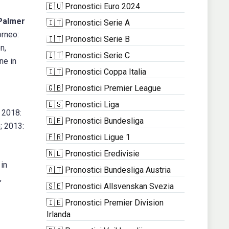
🇪🇺 Pronostici Euro 2024
Palmer
🇮🇹 Pronostici Serie A
orneo:
🇮🇹 Pronostici Serie B
n,
🇮🇹 Pronostici Serie C
ne in
🇮🇹 Pronostici Coppa Italia
🇬🇧 Pronostici Premier League
🇪🇸 Pronostici Liga
 2018:
🇩🇪 Pronostici Bundesliga
; 2013:
🇫🇷 Pronostici Ligue 1
🇳🇱 Pronostici Eredivisie
 in
🇦🇹 Pronostici Bundesliga Austria
,
🇸🇪 Pronostici Allsvenskan Svezia
🇮🇪 Pronostici Premier Division
Irlanda