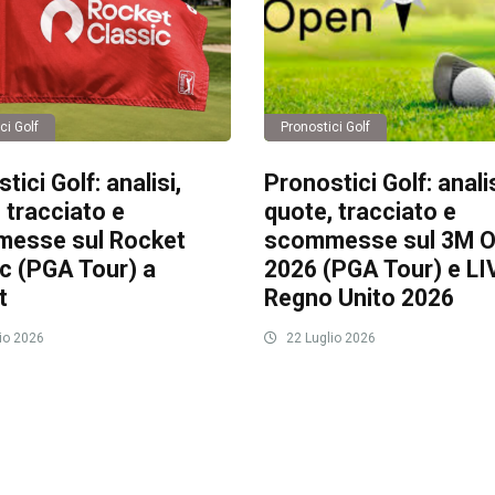
ci Golf
Pronostici Golf
tici Golf: analisi,
Pronostici Golf: analis
 tracciato e
quote, tracciato e
esse sul Rocket
scommesse sul 3M 
c (PGA Tour) a
2026 (PGA Tour) e LI
t
Regno Unito 2026
io 2026
22 Luglio 2026