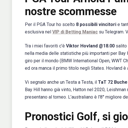
nostre scommesse
Per il PGA Tour ho scelto
8 possibili vincitori
e tan
esclusiva nel
VIP di Betting Maniac
su Telegram. Vi
Tra i miei favoriti c’è
Viktor Hovland @18.00
salito
nella media delle statistiche più importanti per Bay H
giro per il mondo (BMW International Open, WWT C
ed ora manca il primo titolo negli States. Hovland è
Vi segnalo anche un Testa a Testa, il
TaT 72 Buche
Bay Hill hanno già vinto, Hatton nel 2020, Leishman n
presentano al torneo. L’australiano è l’8° migliore de
Pronostici Golf, si g