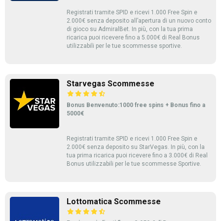
Registrati tramite SPID e ricevi 1.000 Free Spin e
2.000€ senza deposito all’apertura di un nuovo conto
di gioco su AdmiralBet. In più, con la tua prima
ricarica puoi ricevere fino a 5.000€ di Real Bonus
utilizzabili per le tue scommesse sportive.
Starvegas Scommesse
Bonus Benvenuto:1000 free spins + Bonus fino a
5000€
Registrati tramite SPID e ricevi 1.000 Free Spin e
2.000€ senza deposito su StarVegas. In più, con la
tua prima ricarica puoi ricevere fino a 3.000€ di Real
Bonus utilizzabili per le tue scommesse Sportive.
Lottomatica Scommesse