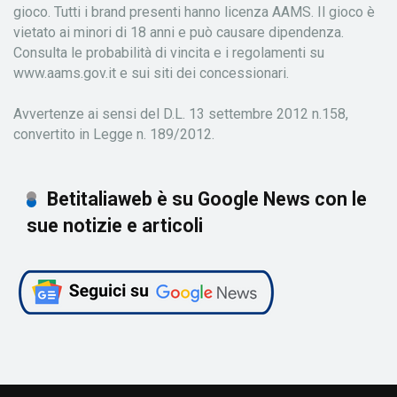
gioco. Tutti i brand presenti hanno licenza AAMS. Il gioco è
vietato ai minori di 18 anni e può causare dipendenza.
Consulta le probabilità di vincita e i regolamenti su
www.aams.gov.it e sui siti dei concessionari.
Avvertenze ai sensi del D.L. 13 settembre 2012 n.158,
convertito in Legge n. 189/2012.
Betitaliaweb è su Google News con le
sue notizie e articoli