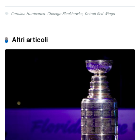
Carolina Hurricanes
,
Chicago Blackhawks
,
Detroit Red Wings
Altri articoli