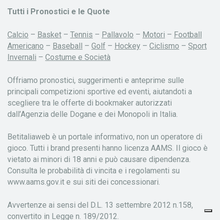
Tutti i Pronostici e le Quote
Calcio
–
Basket
–
Tennis
–
Pallavolo
–
Motori
–
Football
Americano
–
Baseball
–
Golf
–
Hockey
–
Ciclismo
–
Sport
Invernali
–
Costume e Società
Offriamo pronostici, suggerimenti e anteprime sulle
principali competizioni sportive ed eventi, aiutandoti a
scegliere tra le offerte di bookmaker autorizzati
dall’Agenzia delle Dogane e dei Monopoli in Italia.
Betitaliaweb è un portale informativo, non un operatore di
gioco. Tutti i brand presenti hanno licenza AAMS. Il gioco è
vietato ai minori di 18 anni e può causare dipendenza.
Consulta le probabilità di vincita e i regolamenti su
www.aams.gov.it e sui siti dei concessionari.
Avvertenze ai sensi del D.L. 13 settembre 2012 n.158,
convertito in Legge n. 189/2012.