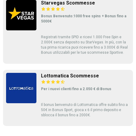
Starvegas Scommesse
Bonus Benvenuto:1000 free spins + Bonus fino a
5000€
Registrati tramite SPID e ricevi 1.000 Free Spin e
2.000€ senza deposito su StarVegas. In più, con la
tua prima ricarica puoi ricevere fino a 3.000€ di Real
Bonus utilizzabili per le tue scommesse Sportive.
Lottomatica Scommesse
Per i nuovi clienti fino a 2.050 € di Bonus
Il bonus benvenuto di Lottomatica offre subito fino a
50€ in Bonus Sport, gioca x 6 il primo deposito e
sblocca il bonus fino a 2000€.