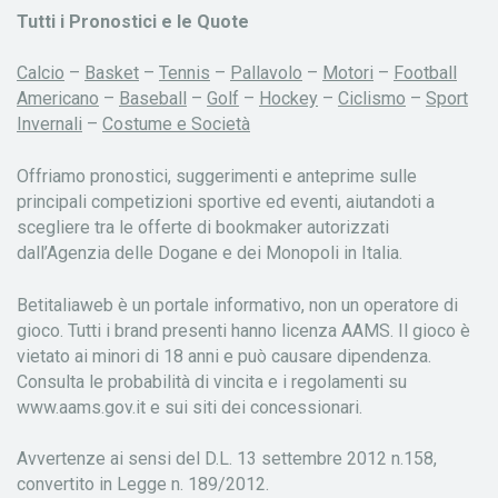
Tutti i Pronostici e le Quote
Calcio
–
Basket
–
Tennis
–
Pallavolo
–
Motori
–
Football
Americano
–
Baseball
–
Golf
–
Hockey
–
Ciclismo
–
Sport
Invernali
–
Costume e Società
Offriamo pronostici, suggerimenti e anteprime sulle
principali competizioni sportive ed eventi, aiutandoti a
scegliere tra le offerte di bookmaker autorizzati
dall’Agenzia delle Dogane e dei Monopoli in Italia.
Betitaliaweb è un portale informativo, non un operatore di
gioco. Tutti i brand presenti hanno licenza AAMS. Il gioco è
vietato ai minori di 18 anni e può causare dipendenza.
Consulta le probabilità di vincita e i regolamenti su
www.aams.gov.it e sui siti dei concessionari.
Avvertenze ai sensi del D.L. 13 settembre 2012 n.158,
convertito in Legge n. 189/2012.