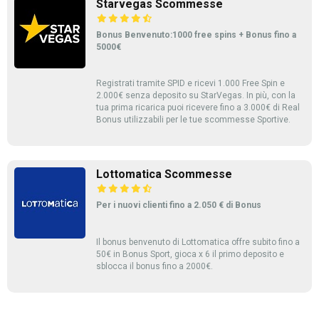
Starvegas Scommesse
Bonus Benvenuto:1000 free spins + Bonus fino a
5000€
Registrati tramite SPID e ricevi 1.000 Free Spin e
2.000€ senza deposito su StarVegas. In più, con la
tua prima ricarica puoi ricevere fino a 3.000€ di Real
Bonus utilizzabili per le tue scommesse Sportive.
Lottomatica Scommesse
Per i nuovi clienti fino a 2.050 € di Bonus
Il bonus benvenuto di Lottomatica offre subito fino a
50€ in Bonus Sport, gioca x 6 il primo deposito e
sblocca il bonus fino a 2000€.