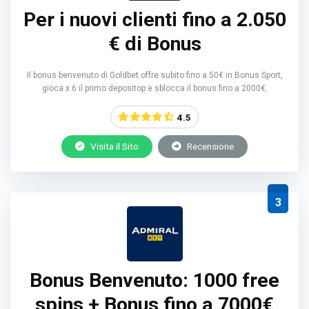
Per i nuovi clienti fino a 2.050
€ di Bonus
Il bonus benvenuto di Goldbet offre subito fino a 50€ in Bonus Sport,
gioca x 6 il primo depositop e sblocca il bonus fino a 2000€.
4.5
Visita il Sito
Recensione
3
Bonus Benvenuto: 1000 free
spins + Bonus fino a 7000€