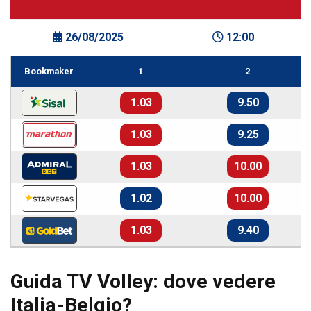
26/08/2025
12:00
Bookmaker
1
2
1.03
9.50
1.03
9.25
1.03
10.00
1.02
10.00
1.03
9.40
Guida TV Volley: dove vedere
Italia-Belgio?