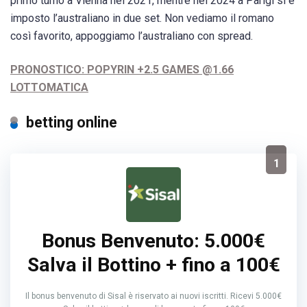
primo turno a Vienna nel 2021, mentre nel 2024 a Parigi si è
imposto l’australiano in due set. Non vediamo il romano
così favorito, appoggiamo l’australiano con spread.
PRONOSTICO: POPYRIN +2.5 GAMES @1.66
LOTTOMATICA
betting online
1
Bonus Benvenuto: 5.000€
Salva il Bottino + fino a 100€
Il bonus benvenuto di Sisal è riservato ai nuovi iscritti. Ricevi 5.000€