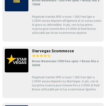
Bonus Benvenuto: 1000 free spins + Bonus fino a
7000€
Registrati tramite SPID e ricevi 1.000 Free Spin e
2.000€ senza deposito all’apertura di un nuovo conto
di gioco su AdmiralBet. In più, con la tua prima
ricarica puoi ricevere fino a 5.000€ di Real Bonus
utilizzabili per le tue scommesse sportive.
Starvegas Scommesse
Bonus Benvenuto:1000 free spins + Bonus fino a
5000€
Registrati tramite SPID e ricevi 1.000 Free Spin e
2.000€ senza deposito su StarVegas. In più, con la
tua prima ricarica puoi ricevere fino a 3.000€ di Real
Bonus utilizzabili per le tue scommesse Sportive.