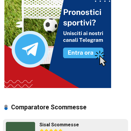
Comparatore Scommesse
Sisal Scommesse