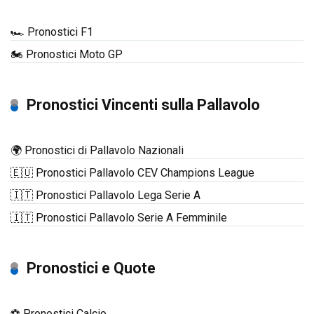
🏎️ Pronostici F1
🏍️ Pronostici Moto GP
Pronostici Vincenti sulla Pallavolo
🌍 Pronostici di Pallavolo Nazionali
🇪🇺 Pronostici Pallavolo CEV Champions League
🇮🇹 Pronostici Pallavolo Lega Serie A
🇮🇹 Pronostici Pallavolo Serie A Femminile
Pronostici e Quote
⚽ Pronostici Calcio