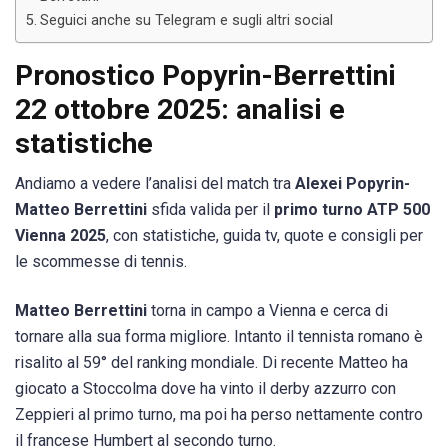
Seguici anche su Telegram e sugli altri social
Pronostico Popyrin-Berrettini
22 ottobre 2025: analisi e
statistiche
Andiamo a vedere l’analisi del match tra
Alexei Popyrin-
Matteo Berrettini
sfida valida per il
primo turno ATP 500
Vienna 2025
, con statistiche, guida tv, quote e consigli per
le scommesse di tennis.
Matteo Berrettini
torna in campo a Vienna e cerca di
tornare alla sua forma migliore. Intanto il tennista romano è
risalito al 59° del ranking mondiale. Di recente Matteo ha
giocato a Stoccolma dove ha vinto il derby azzurro con
Zeppieri al primo turno, ma poi ha perso nettamente contro
il francese Humbert al secondo turno.