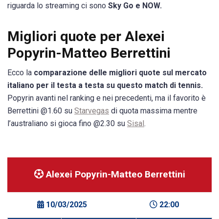
riguarda lo streaming ci sono
Sky Go e NOW.
Migliori quote per Alexei
Popyrin-Matteo Berrettini
Ecco la
comparazione delle migliori quote sul mercato
italiano per il testa a testa su questo match di tennis.
Popyrin avanti nel ranking e nei precedenti, ma il favorito è
Berrettini @1.60 su
Starvegas
di quota massima mentre
l’australiano si gioca fino @2.30 su
Sisal
.
Alexei Popyrin-Matteo Berrettini
10/03/2025
22:00