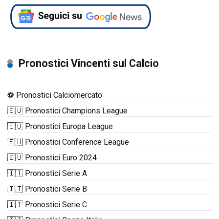
Pronostici Vincenti sul Calcio
⚽ Pronostici Calciomercato
🇪🇺 Pronostici Champions League
🇪🇺 Pronostici Europa League
🇪🇺 Pronostici Conference League
🇪🇺 Pronostici Euro 2024
🇮🇹 Pronostici Serie A
🇮🇹 Pronostici Serie B
🇮🇹 Pronostici Serie C