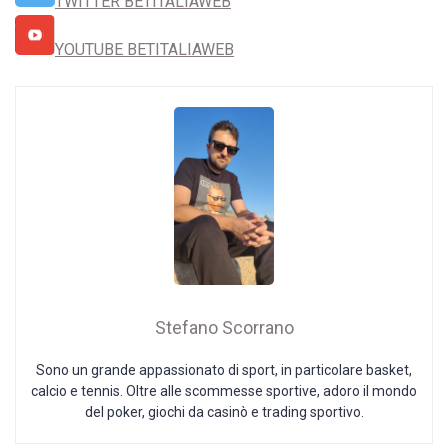
TWITTER BETITALIAWEB
YOUTUBE BETITALIAWEB
Stefano Scorrano
Sono un grande appassionato di sport, in particolare basket,
calcio e tennis. Oltre alle scommesse sportive, adoro il mondo
del poker, giochi da casinò e trading sportivo.