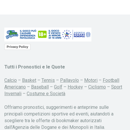
Privacy Policy
Tutti i Pronostici e le Quote
Calcio
–
Basket
–
Tennis
–
Pallavolo
–
Motori
–
Football
Americano
–
Baseball
–
Golf
–
Hockey
–
Ciclismo
–
Sport
Invernali
–
Costume e Società
Offriamo pronostici, suggerimenti e anteprime sulle
principali competizioni sportive ed eventi, aiutandoti a
scegliere tra le offerte di bookmaker autorizzati
dall’Agenzia delle Dogane e dei Monopoli in Italia.