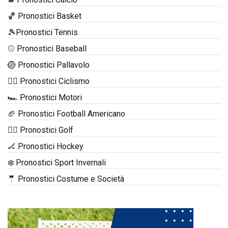
🏀 Pronostici Basket
🎾Pronostici Tennis
⚾ Pronostici Baseball
🏐 Pronostici Pallavolo
🚴‍♂️ Pronostici Ciclismo
🏎️ Pronostici Motori
🏈 Pronostici Football Americano
🏌️‍♂️ Pronostici Golf
🏒 Pronostici Hockey
❄️ Pronostici Sport Invernali
🤵 Pronostici Costume e Società