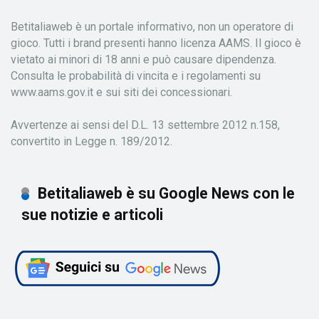
Betitaliaweb è un portale informativo, non un operatore di
gioco. Tutti i brand presenti hanno licenza AAMS. Il gioco è
vietato ai minori di 18 anni e può causare dipendenza.
Consulta le probabilità di vincita e i regolamenti su
www.aams.gov.it e sui siti dei concessionari.
Avvertenze ai sensi del D.L. 13 settembre 2012 n.158,
convertito in Legge n. 189/2012.
Betitaliaweb è su Google News con le
sue notizie e articoli