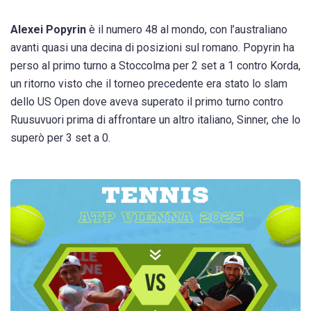
Alexei Popyrin
è il numero 48 al mondo, con l’australiano
avanti quasi una decina di posizioni sul romano. Popyrin ha
perso al primo turno a Stoccolma per 2 set a 1 contro Korda,
un ritorno visto che il torneo precedente era stato lo slam
dello US Open dove aveva superato il primo turno contro
Ruusuvuori prima di affrontare un altro italiano, Sinner, che lo
superò per 3 set a 0.