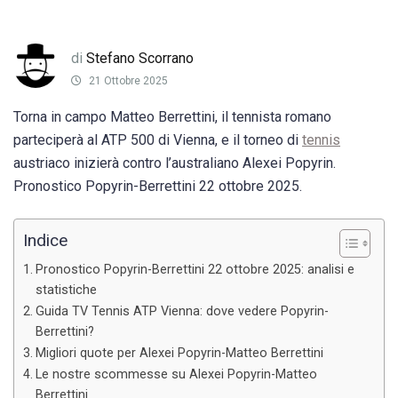
di
Stefano Scorrano
21 Ottobre 2025
Torna in campo Matteo Berrettini, il tennista romano
parteciperà al ATP 500 di Vienna, e il torneo di
tennis
austriaco inizierà contro l’australiano Alexei Popyrin.
Pronostico Popyrin-Berrettini 22 ottobre 2025.
Indice
Pronostico Popyrin-Berrettini 22 ottobre 2025: analisi e
statistiche
Guida TV Tennis ATP Vienna: dove vedere Popyrin-
Berrettini?
Migliori quote per Alexei Popyrin-Matteo Berrettini
Le nostre scommesse su Alexei Popyrin-Matteo
Berrettini