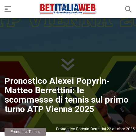
Pronostico Alexei Popyrin-
Matteo Berrettini: le
scommesse di tennis sul primo
turno ATP Vienna 2025
Pronostico Popyrin-Berrettini 22 ottobre 2025
Pronostici Tennis