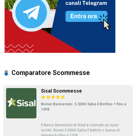
Comparatore Scommesse
Sisal Scommesse
Bonus Benvenuto: 5.000€ Salva il Bottino + fino a
100€
Il bonus benvenuto di Sisal è riservato ai nuovi
iscritti. Ricevi 5.000€ Salva il bottino + bonus di
benvenuto fino a 100€