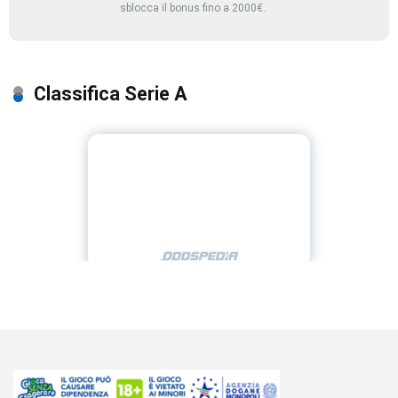
sblocca il bonus fino a 2000€.
Classifica Serie A