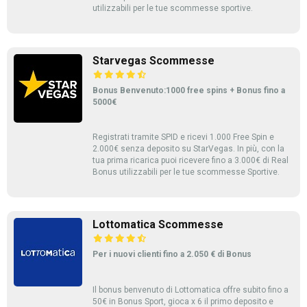
utilizzabili per le tue scommesse sportive.
Starvegas Scommesse
Bonus Benvenuto:1000 free spins + Bonus fino a
5000€
Registrati tramite SPID e ricevi 1.000 Free Spin e
2.000€ senza deposito su StarVegas. In più, con la
tua prima ricarica puoi ricevere fino a 3.000€ di Real
Bonus utilizzabili per le tue scommesse Sportive.
Lottomatica Scommesse
Per i nuovi clienti fino a 2.050 € di Bonus
Il bonus benvenuto di Lottomatica offre subito fino a
50€ in Bonus Sport, gioca x 6 il primo deposito e