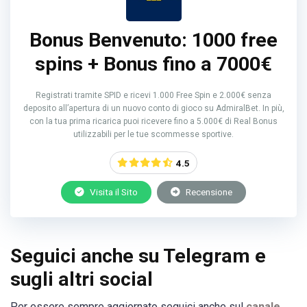
Bonus Benvenuto: 1000 free
spins + Bonus fino a 7000€
Registrati tramite SPID e ricevi 1.000 Free Spin e 2.000€ senza
deposito all’apertura di un nuovo conto di gioco su AdmiralBet. In più,
con la tua prima ricarica puoi ricevere fino a 5.000€ di Real Bonus
utilizzabili per le tue scommesse sportive.
4.5
Visita il Sito
Recensione
Seguici anche su Telegram e
sugli altri social
Per essere sempre aggiornato seguici anche sul
canale