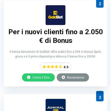
2
Per i nuovi clienti fino a 2.050
€ di Bonus
Il bonus benvenuto di Goldbet offre subito fino a 50€ in Bonus Sport,
gioca x 6 il primo depositop e sblocca il bonus fino a 2000€.
4.5
Visita il Sito
Recensione
3