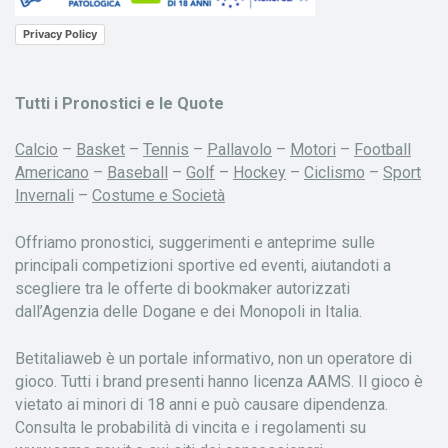
Privacy Policy
Tutti i Pronostici e le Quote
Calcio
–
Basket
–
Tennis
–
Pallavolo
–
Motori
–
Football
Americano
–
Baseball
–
Golf
–
Hockey
–
Ciclismo
–
Sport
Invernali
–
Costume e Società
Offriamo pronostici, suggerimenti e anteprime sulle
principali competizioni sportive ed eventi, aiutandoti a
scegliere tra le offerte di bookmaker autorizzati
dall’Agenzia delle Dogane e dei Monopoli in Italia.
Betitaliaweb è un portale informativo, non un operatore di
gioco. Tutti i brand presenti hanno licenza AAMS. Il gioco è
vietato ai minori di 18 anni e può causare dipendenza.
Consulta le probabilità di vincita e i regolamenti su