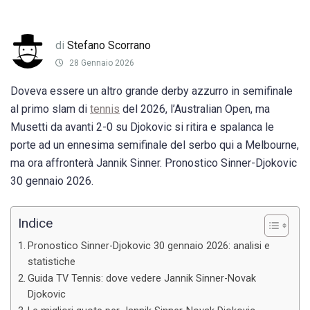
di
Stefano Scorrano
28 Gennaio 2026
Doveva essere un altro grande derby azzurro in semifinale
al primo slam di
tennis
del 2026, l’Australian Open, ma
Musetti da avanti 2-0 su Djokovic si ritira e spalanca le
porte ad un ennesima semifinale del serbo qui a Melbourne,
ma ora affronterà Jannik Sinner. Pronostico Sinner-Djokovic
30 gennaio 2026.
Indice
Pronostico Sinner-Djokovic 30 gennaio 2026: analisi e
statistiche
Guida TV Tennis: dove vedere Jannik Sinner-Novak
Djokovic