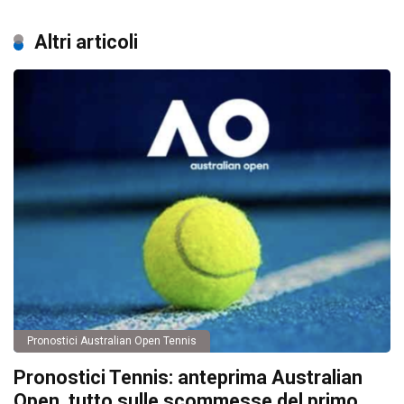
Altri articoli
Pronostici Australian Open Tennis
Pronostici Tennis: anteprima Australian
Open, tutto sulle scommesse del primo