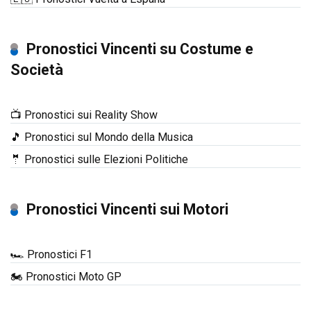
Pronostici Vincenti su Costume e
Società
📺 Pronostici sui Reality Show
🎵 Pronostici sul Mondo della Musica
🤵 Pronostici sulle Elezioni Politiche
Pronostici Vincenti sui Motori
🏎️ Pronostici F1
🏍️ Pronostici Moto GP