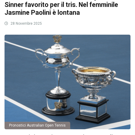
Sinner favorito per il tris. Nel femminile
Jasmine Paolini è lontana
28 Novembre 2025
Pronostici Australian Open Tennis