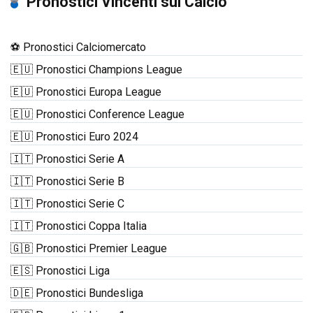
Pronostici Vincenti sul Calcio
⚽ Pronostici Calciomercato
🇪🇺 Pronostici Champions League
🇪🇺 Pronostici Europa League
🇪🇺 Pronostici Conference League
🇪🇺 Pronostici Euro 2024
🇮🇹 Pronostici Serie A
🇮🇹 Pronostici Serie B
🇮🇹 Pronostici Serie C
🇮🇹 Pronostici Coppa Italia
🇬🇧 Pronostici Premier League
🇪🇸 Pronostici Liga
🇩🇪 Pronostici Bundesliga