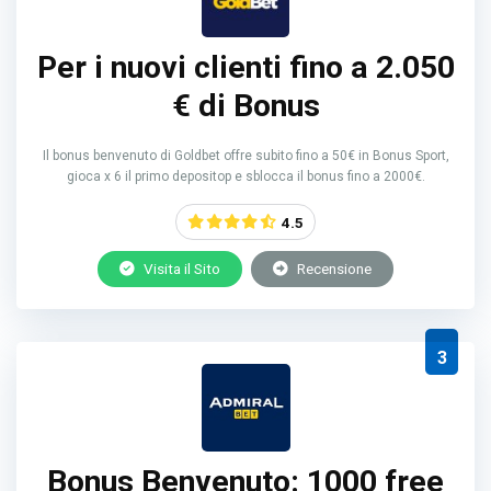
Per i nuovi clienti fino a 2.050
€ di Bonus
Il bonus benvenuto di Goldbet offre subito fino a 50€ in Bonus Sport,
gioca x 6 il primo depositop e sblocca il bonus fino a 2000€.
4.5
Visita il Sito
Recensione
3
Bonus Benvenuto: 1000 free