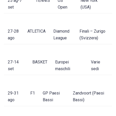
25 ag-7
TENNIS
US
New York
set
Open
(USA)
27-28
ATLETICA
Diamond
Finali – Zurigo
ago
League
(Svizzera)
27-14
BASKET
Europei
Varie
set
maschili
sedi
29-31
F1
GP Paesi
Zandvoort (Paesi
ago
Bassi
Bassi)