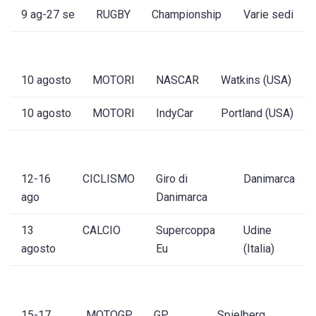
9 ag-27 se
RUGBY
Championship
Varie sedi
10 agosto
MOTORI
NASCAR
Watkins (USA)
10 agosto
MOTORI
IndyCar
Portland (USA)
12-16
CICLISMO
Giro di
Danimarca
ago
Danimarca
13
CALCIO
Supercoppa
Udine
agosto
Eu
(Italia)
15-17
MOTOGP
GP
Spielberg