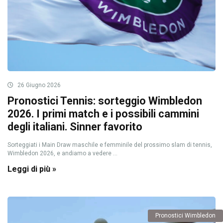
26 Giugno 2026
Pronostici Tennis: sorteggio Wimbledon
2026. I primi match e i possibili cammini
degli italiani. Sinner favorito
Sorteggiati i Main Draw maschile e femminile del prossimo slam di tennis,
Wimbledon 2026, e andiamo a vedere ...
Leggi di più »
Pronostici Wimbledon