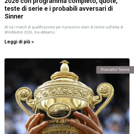
2026 con programma completo, quote,
teste di serie e i probabili avversari di
Sinner
Al via I match di qualificazione per il prossimo slam di tennis sull’erba di
Wimbledon 2026, ma abbiamo ...
Leggi di più »
Pronostici Tennis