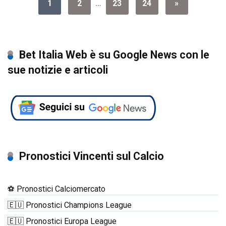
1
2
…
23
24
»
Bet Italia Web è su Google News con le
sue notizie e articoli
Pronostici Vincenti sul Calcio
⚽ Pronostici Calciomercato
🇪🇺 Pronostici Champions League
🇪🇺 Pronostici Europa League