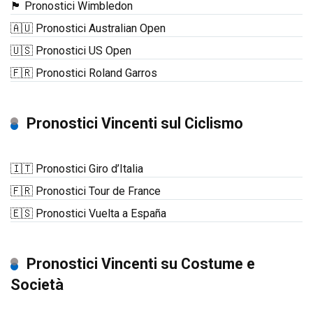
🏴󠁧󠁢󠁥󠁮󠁧󠁿 Pronostici Wimbledon
🇦🇺 Pronostici Australian Open
🇺🇸 Pronostici US Open
🇫🇷 Pronostici Roland Garros
Pronostici Vincenti sul Ciclismo
🇮🇹 Pronostici Giro d’Italia
🇫🇷 Pronostici Tour de France
🇪🇸 Pronostici Vuelta a España
Pronostici Vincenti su Costume e
Società