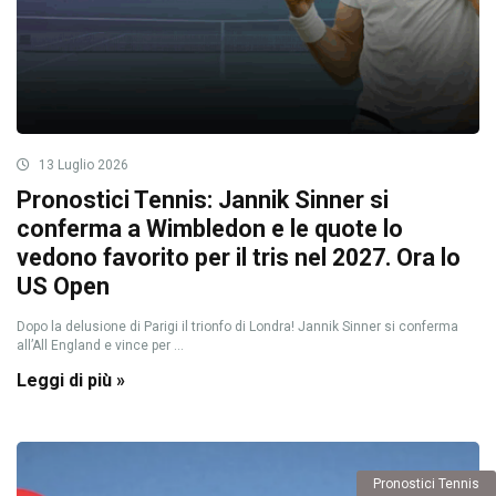
13 Luglio 2026
Pronostici Tennis: Jannik Sinner si
conferma a Wimbledon e le quote lo
vedono favorito per il tris nel 2027. Ora lo
US Open
Dopo la delusione di Parigi il trionfo di Londra! Jannik Sinner si conferma
all’All England e vince per ...
Leggi di più »
Pronostici Tennis