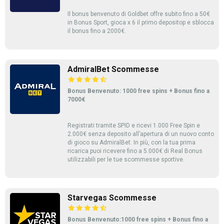
Il bonus benvenuto di Goldbet offre subito fino a 50€
in Bonus Sport, gioca x 6 il primo depositop e sblocca
il bonus fino a 2000€.
AdmiralBet Scommesse
Bonus Benvenuto: 1000 free spins + Bonus fino a
7000€
Registrati tramite SPID e ricevi 1.000 Free Spin e
2.000€ senza deposito all’apertura di un nuovo conto
di gioco su AdmiralBet. In più, con la tua prima
ricarica puoi ricevere fino a 5.000€ di Real Bonus
utilizzabili per le tue scommesse sportive.
Starvegas Scommesse
Bonus Benvenuto:1000 free spins + Bonus fino a