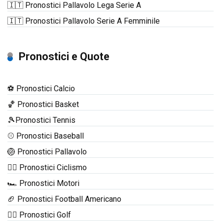
🇮🇹 Pronostici Pallavolo Lega Serie A
🇮🇹 Pronostici Pallavolo Serie A Femminile
Pronostici e Quote
⚽ Pronostici Calcio
🏀 Pronostici Basket
🎾Pronostici Tennis
⚾ Pronostici Baseball
🏐 Pronostici Pallavolo
🚴‍♂️ Pronostici Ciclismo
🏎️ Pronostici Motori
🏈 Pronostici Football Americano
🏌️‍♂️ Pronostici Golf