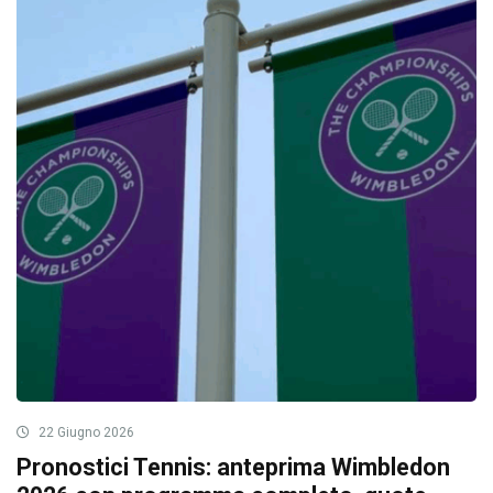
22 Giugno 2026
Pronostici Tennis: anteprima Wimbledon