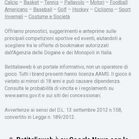
Calcio
–
Basket
–
Tennis
–
Pallavolo
–
Motori
–
Football
Americano
–
Baseball
–
Golf
–
Hockey
–
Ciclismo
–
Sport
Invernali
–
Costume e Società
Offriamo pronostici, suggerimenti e anteprime sulle
principali competizioni sportive ed eventi, aiutandoti a
scegliere tra le offerte di bookmaker autorizzati
dall’Agenzia delle Dogane e dei Monopoli in Italia.
Betitaliaweb è un portale informativo, non un operatore di
gioco. Tutti i brand presenti hanno licenza AAMS. Il gioco è
vietato ai minori di 18 anni e può causare dipendenza.
Consulta le probabilità di vincita e i regolamenti su
www.aams.gov.it e sui siti dei concessionari.
Avvertenze ai sensi del D.L. 13 settembre 2012 n.158,
convertito in Legge n. 189/2012.