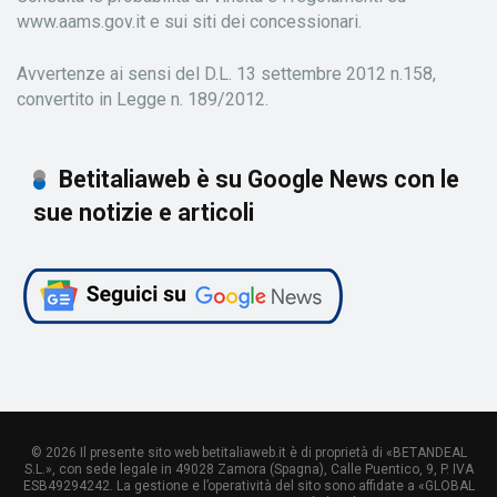
www.aams.gov.it e sui siti dei concessionari.
Avvertenze ai sensi del D.L. 13 settembre 2012 n.158,
convertito in Legge n. 189/2012.
Betitaliaweb è su Google News con le
sue notizie e articoli
© 2026 Il presente sito web betitaliaweb.it è di proprietà di «BETANDEAL
S.L.», con sede legale in 49028 Zamora (Spagna), Calle Puentico, 9, P. IVA
ESB49294242. La gestione e l’operatività del sito sono affidate a «GLOBAL