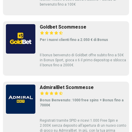
benvenuto fino a 100€
Goldbet Scommesse
Per i nuovi clienti fino a 2.050 € di Bonus
Il bonus benvenuto di Goldbet offre subito fino a 50€
in Bonus Sport, gioca x 6 il primo depositop e sblocca
il bonus fino a 2000€.
AdmiralBet Scommesse
Bonus Benvenuto: 1000 free spins + Bonus fino a
7000€
Registrati tramite SPID e ricevi 1.000 Free Spin e
2.000€ senza deposito all’apertura di un nuovo conto
di gioco su AdmiralBet. In più, con la tua prima