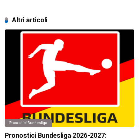
Altri articoli
Pronostici Bundesliga
Pronostici Bundesliga 2026-2027: