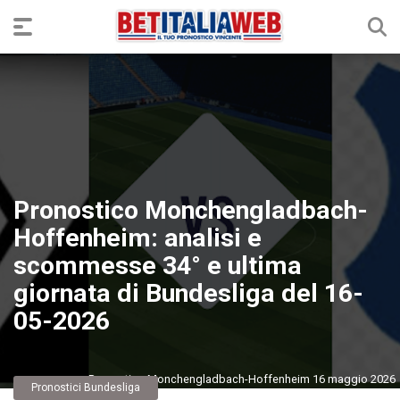
Pronostico Monchengladbach-
Hoffenheim: analisi e
scommesse 34° e ultima
giornata di Bundesliga del 16-
05-2026
Pronostico Monchengladbach-Hoffenheim 16 maggio 2026
Pronostici Bundesliga