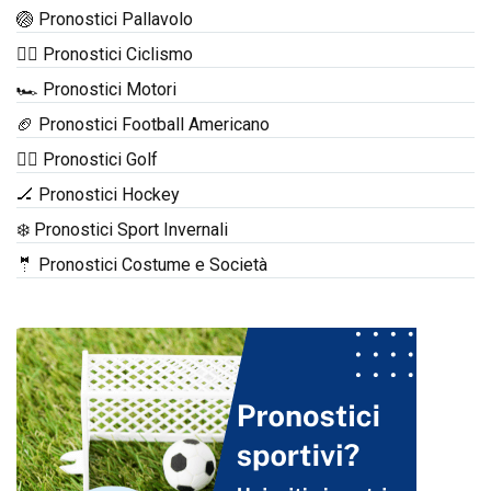
🏐 Pronostici Pallavolo
🚴‍♂️ Pronostici Ciclismo
🏎️ Pronostici Motori
🏈 Pronostici Football Americano
🏌️‍♂️ Pronostici Golf
🏒 Pronostici Hockey
❄️ Pronostici Sport Invernali
🤵 Pronostici Costume e Società