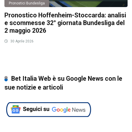
Pronostici Bundesliga
Pronostico Hoffenheim-Stoccarda: analisi
e scommesse 32° giornata Bundesliga del
2 maggio 2026
30 Aprile 2026
Bet Italia Web è su Google News con le
sue notizie e articoli