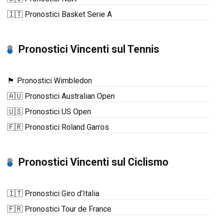
🇮🇹 Pronostici Basket Serie A
Pronostici Vincenti sul Tennis
🏴󠁧󠁢󠁥󠁮󠁧󠁿 Pronostici Wimbledon
🇦🇺 Pronostici Australian Open
🇺🇸 Pronostici US Open
🇫🇷 Pronostici Roland Garros
Pronostici Vincenti sul Ciclismo
🇮🇹 Pronostici Giro d’Italia
🇫🇷 Pronostici Tour de France