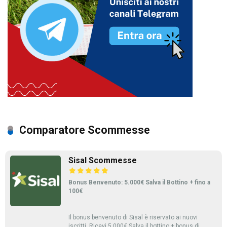
Comparatore Scommesse
Sisal Scommesse
Bonus Benvenuto: 5.000€ Salva il Bottino + fino a
100€
Il bonus benvenuto di Sisal è riservato ai nuovi
iscritti. Ricevi 5.000€ Salva il bottino + bonus di