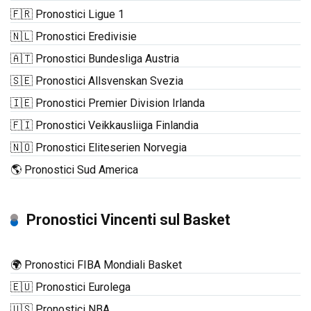
🇫🇷 Pronostici Ligue 1
🇳🇱 Pronostici Eredivisie
🇦🇹 Pronostici Bundesliga Austria
🇸🇪 Pronostici Allsvenskan Svezia
🇮🇪 Pronostici Premier Division Irlanda
🇫🇮 Pronostici Veikkausliiga Finlandia
🇳🇴 Pronostici Eliteserien Norvegia
🌎 Pronostici Sud America
Pronostici Vincenti sul Basket
🌍 Pronostici FIBA Mondiali Basket
🇪🇺 Pronostici Eurolega
🇺🇸 Pronostici NBA