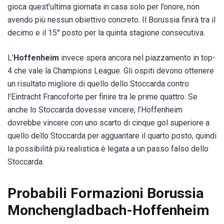
gioca quest’ultima giornata in casa solo per l’onore, non
avendo più nessun obiettivo concreto. Il Borussia finirà tra il
decimo e il 15° posto per la quinta stagione consecutiva.
L’
Hoffenheim
invece spera ancora nel piazzamento in top-
4 che vale la Champions League. Gli ospiti devono ottenere
un risultato migliore di quello dello Stoccarda contro
l’Eintracht Francoforte per finire tra le prime quattro. Se
anche lo Stoccarda dovesse vincere, l’Hoffenheim
dovrebbe vincere con uno scarto di cinque gol superiore a
quello dello Stoccarda per agguantare il quarto posto, quindi
la possibilità più realistica è legata a un passo falso dello
Stoccarda.
Probabili Formazioni Borussia
Monchengladbach-Hoffenheim