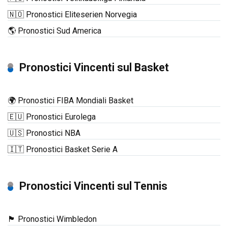
🇳🇴 Pronostici Eliteserien Norvegia
🌎 Pronostici Sud America
Pronostici Vincenti sul Basket
🌍 Pronostici FIBA Mondiali Basket
🇪🇺 Pronostici Eurolega
🇺🇸 Pronostici NBA
🇮🇹 Pronostici Basket Serie A
Pronostici Vincenti sul Tennis
🏴󠁧󠁢󠁥󠁮󠁧󠁿 Pronostici Wimbledon