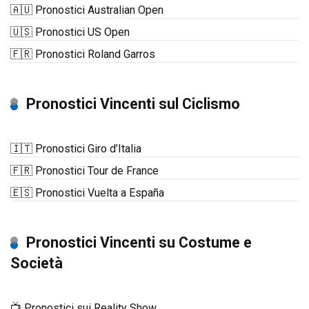
🇦🇺 Pronostici Australian Open
🇺🇸 Pronostici US Open
🇫🇷 Pronostici Roland Garros
Pronostici Vincenti sul Ciclismo
🇮🇹 Pronostici Giro d’Italia
🇫🇷 Pronostici Tour de France
🇪🇸 Pronostici Vuelta a España
Pronostici Vincenti su Costume e
Società
📺 Pronostici sui Reality Show