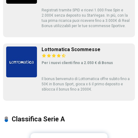
Registrati tramite SPID e ricevi 1.000 Free Spin e
2.000€ senza deposito su StarVegas. In più, con la
tua prima ricarica puoi ricevere fino a 3.000€ di Real
Bonus utilizzabili per le tue scommesse Sportive.
Lottomatica Scommesse
Per i nuovi clienti fino a 2.050 € di Bonus
Il bonus benvenuto di Lottomatica offre subito fino a
50€ in Bonus Sport, gioca x 6 il primo deposito e
sblocca il bonus fino a 2000€.
Classifica Serie A