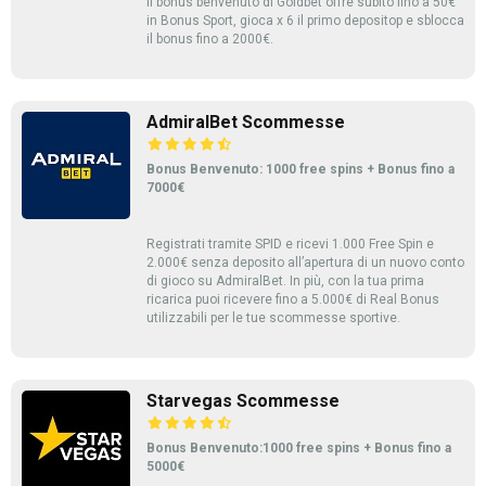
Il bonus benvenuto di Goldbet offre subito fino a 50€
in Bonus Sport, gioca x 6 il primo depositop e sblocca
il bonus fino a 2000€.
AdmiralBet Scommesse
Bonus Benvenuto: 1000 free spins + Bonus fino a
7000€
Registrati tramite SPID e ricevi 1.000 Free Spin e
2.000€ senza deposito all’apertura di un nuovo conto
di gioco su AdmiralBet. In più, con la tua prima
ricarica puoi ricevere fino a 5.000€ di Real Bonus
utilizzabili per le tue scommesse sportive.
Starvegas Scommesse
Bonus Benvenuto:1000 free spins + Bonus fino a
5000€