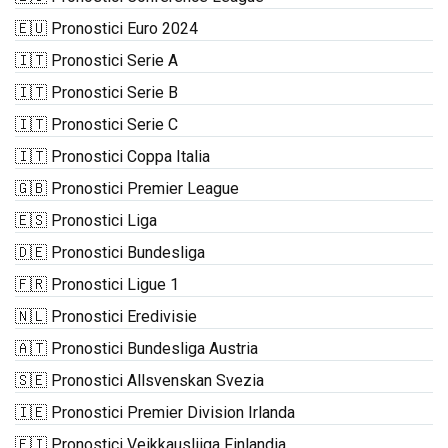
🇪🇺 Pronostici Euro 2024
🇮🇹 Pronostici Serie A
🇮🇹 Pronostici Serie B
🇮🇹 Pronostici Serie C
🇮🇹 Pronostici Coppa Italia
🇬🇧 Pronostici Premier League
🇪🇸 Pronostici Liga
🇩🇪 Pronostici Bundesliga
🇫🇷 Pronostici Ligue 1
🇳🇱 Pronostici Eredivisie
🇦🇹 Pronostici Bundesliga Austria
🇸🇪 Pronostici Allsvenskan Svezia
🇮🇪 Pronostici Premier Division Irlanda
🇫🇮 Pronostici Veikkausliiga Finlandia