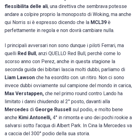
flessibilitа delle ali
, una direttiva che sembrava potesse
andare a colpire proprio la monoposto di Woking, ma anche
qui Norris si è espresso dicendo che la
MCL39
è
perfettamente in regola e non dovrà cambiare nulla.
I principali avversari non sono dunque i piloti Ferrari, ma
quelli
Red Bull
, anzi QUELLO Red Bull, perchè come lo
scorso anno con Perez, anche in questa stagione la
seconda guida dei bibitari lascia molti dubbi, parliamo di
Liam Lawson
che ha esordito con. un ritiro. Non ci sono
invece dubbi ovviamente sul campione del mondo in carica,
Max Verstappen,
che nel primo round contro Lando ha
limitato i danni chiudendo al 2° posto, davanti alla
Mercedes
di
George Russell
sul podio, e molto bene
anche
Kimi Antonelli,
4° in rimonta e uno dei pochi rookie a
salvarsi sotto l’acqua di Albert Park. In Cina la Mercedes va
a caccia del 300° podio della sua storia.