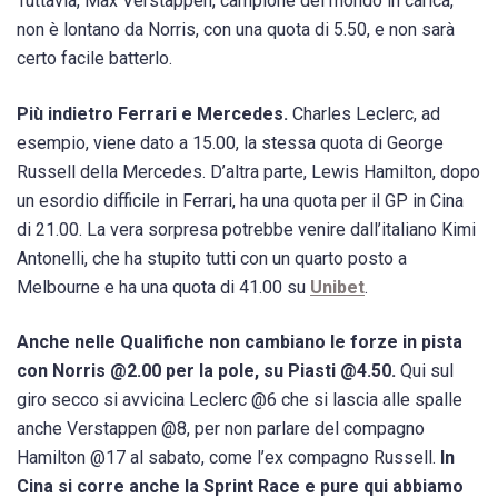
Tuttavia, Max Verstappen, campione del mondo in carica,
non è lontano da Norris, con una quota di 5.50, e non sarà
certo facile batterlo.
Più indietro Ferrari e Mercedes.
Charles Leclerc, ad
esempio, viene dato a 15.00, la stessa quota di George
Russell della Mercedes. D’altra parte, Lewis Hamilton, dopo
un esordio difficile in Ferrari, ha una quota per il GP in Cina
di 21.00. La vera sorpresa potrebbe venire dall’italiano Kimi
Antonelli, che ha stupito tutti con un quarto posto a
Melbourne e ha una quota di 41.00 su
Unibet
.
Anche nelle Qualifiche non cambiano le forze in pista
con Norris @2.00 per la pole, su Piasti @4.50.
Qui sul
giro secco si avvicina Leclerc @6 che si lascia alle spalle
anche Verstappen @8, per non parlare del compagno
Hamilton @17 al sabato, come l’ex compagno Russell.
In
Cina si corre anche la Sprint Race e pure qui abbiamo