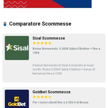
Comparatore Scommesse
Sisal Scommesse
Bonus Benvenuto: 5.000€ Salva il Bottino + fino a
100€
Il bonus benvenuto di Sisal è riservato ai nuovi
iscritti. Ricevi 5.000€ Salva il bottino + bonus di
benvenuto fino a 100€
Goldbet Scommesse
Per i nuovi clienti fino a 2.050 € di Bonus