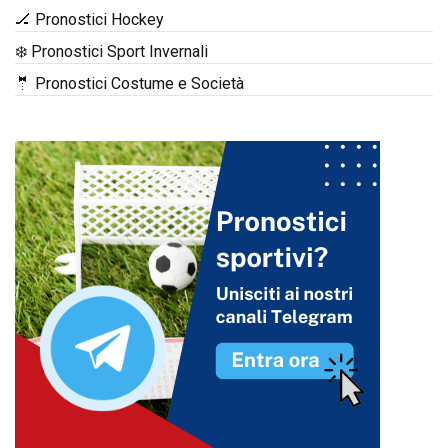
🏒 Pronostici Hockey
❄️ Pronostici Sport Invernali
🤵 Pronostici Costume e Società