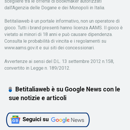
scegliere tra le offerte di bookmaker autorizzati
dall’Agenzia delle Dogane e dei Monopoli in Italia.
Betitaliaweb è un portale informativo, non un operatore di
gioco. Tutti i brand presenti hanno licenza AAMS. Il gioco è
vietato ai minori di 18 anni e può causare dipendenza.
Consulta le probabilità di vincita e i regolamenti su
www.aams.gov.it e sui siti dei concessionari.
Avvertenze ai sensi del D.L. 13 settembre 2012 n.158,
convertito in Legge n. 189/2012.
Betitaliaweb è su Google News con le
sue notizie e articoli