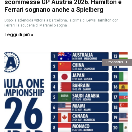
scommesse GP Austria 2026. Hamilton e
Ferrari sognano anche a Spielberg
Dopo la splendida vittoria a Barcellona, la prima di Lewis Hamilton con
Ferrari, la scuderia di Maranello sogna ...
Leggi di più »
Pronostici F1