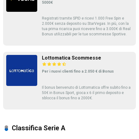
5000€
Registrati tramite SPID e ricevi 1.000 Free Spin e
2.000€ senza deposito su StarVegas. In più, con la
tua prima ricarica puoi ricevere fino a 3.000€ di Real
Bonus utilizzabili per le tue scommesse Sportive.
Lottomatica Scommesse
Per i nuovi clienti fino a 2.050 € di Bonus
Il bonus benvenuto di Lottomatica offre subito fino a
50€ in Bonus Sport, gioca x 6 il primo deposito e
sblocca il bonus fino a 2000€.
Classifica Serie A