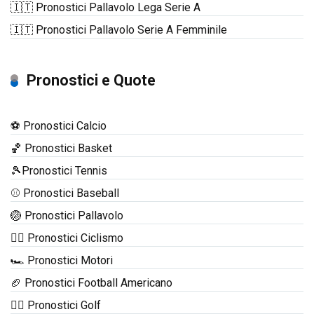
🇮🇹 Pronostici Pallavolo Lega Serie A
🇮🇹 Pronostici Pallavolo Serie A Femminile
Pronostici e Quote
⚽ Pronostici Calcio
🏀 Pronostici Basket
🎾Pronostici Tennis
⚾ Pronostici Baseball
🏐 Pronostici Pallavolo
🚴‍♂️ Pronostici Ciclismo
🏎️ Pronostici Motori
🏈 Pronostici Football Americano
🏌️‍♂️ Pronostici Golf