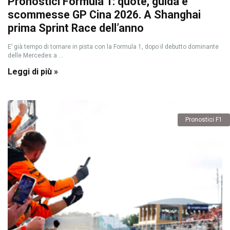
Pronostici Formula 1: quote, guida e
scommesse GP Cina 2026. A Shanghai
prima Sprint Race dell’anno
E’ già tempo di tornare in pista con la Formula 1, dopo il debutto dominante
delle Mercedes a ...
Leggi di più »
Pronostici F1