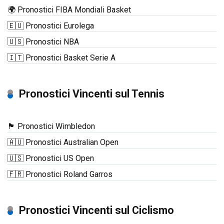
🌍 Pronostici FIBA Mondiali Basket
🇪🇺 Pronostici Eurolega
🇺🇸 Pronostici NBA
🇮🇹 Pronostici Basket Serie A
Pronostici Vincenti sul Tennis
🏴󠁧󠁢󠁥󠁮󠁧󠁿 Pronostici Wimbledon
🇦🇺 Pronostici Australian Open
🇺🇸 Pronostici US Open
🇫🇷 Pronostici Roland Garros
Pronostici Vincenti sul Ciclismo