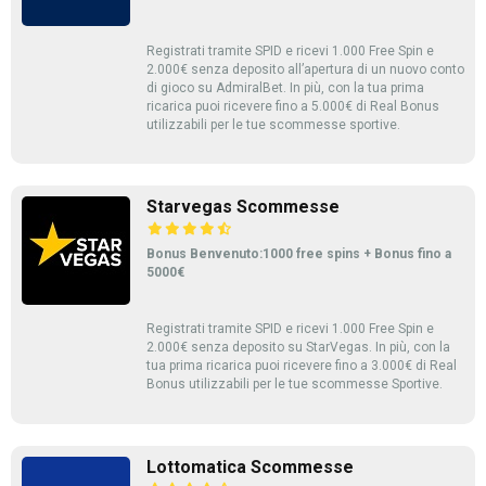
Registrati tramite SPID e ricevi 1.000 Free Spin e
2.000€ senza deposito all’apertura di un nuovo conto
di gioco su AdmiralBet. In più, con la tua prima
ricarica puoi ricevere fino a 5.000€ di Real Bonus
utilizzabili per le tue scommesse sportive.
Starvegas Scommesse
Bonus Benvenuto:1000 free spins + Bonus fino a
5000€
Registrati tramite SPID e ricevi 1.000 Free Spin e
2.000€ senza deposito su StarVegas. In più, con la
tua prima ricarica puoi ricevere fino a 3.000€ di Real
Bonus utilizzabili per le tue scommesse Sportive.
Lottomatica Scommesse