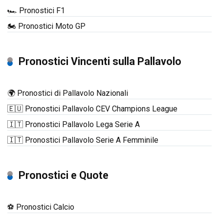
🏎️ Pronostici F1
🏍️ Pronostici Moto GP
Pronostici Vincenti sulla Pallavolo
🌍 Pronostici di Pallavolo Nazionali
🇪🇺 Pronostici Pallavolo CEV Champions League
🇮🇹 Pronostici Pallavolo Lega Serie A
🇮🇹 Pronostici Pallavolo Serie A Femminile
Pronostici e Quote
⚽ Pronostici Calcio