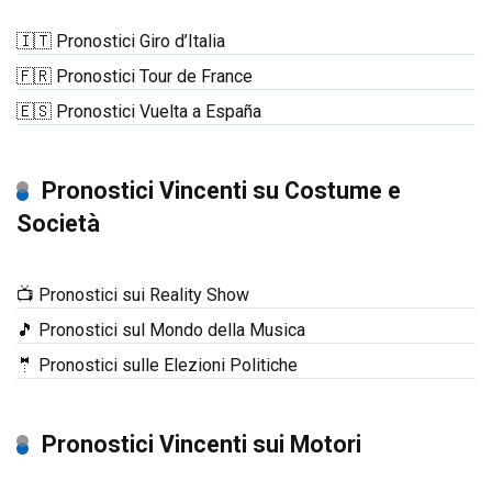
🇮🇹 Pronostici Giro d’Italia
🇫🇷 Pronostici Tour de France
🇪🇸 Pronostici Vuelta a España
Pronostici Vincenti su Costume e
Società
📺 Pronostici sui Reality Show
🎵 Pronostici sul Mondo della Musica
🤵 Pronostici sulle Elezioni Politiche
Pronostici Vincenti sui Motori