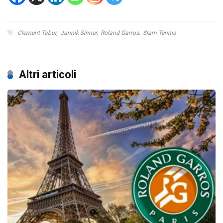
Clement Tabur
,
Jannik Sinner
,
Roland Garros
,
Slam Tennis
Altri articoli