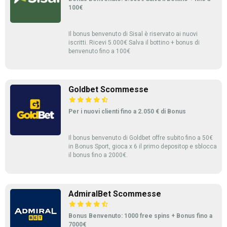
100€
Il bonus benvenuto di Sisal è riservato ai nuovi
iscritti. Ricevi 5.000€ Salva il bottino + bonus di
benvenuto fino a 100€
Goldbet Scommesse
Per i nuovi clienti fino a 2.050 € di Bonus
Il bonus benvenuto di Goldbet offre subito fino a 50€
in Bonus Sport, gioca x 6 il primo depositop e sblocca
il bonus fino a 2000€.
AdmiralBet Scommesse
Bonus Benvenuto: 1000 free spins + Bonus fino a
7000€