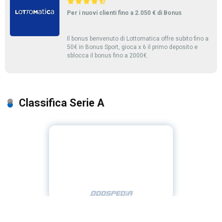
Per i nuovi clienti fino a 2.050 € di Bonus
Il bonus benvenuto di Lottomatica offre subito fino a
50€ in Bonus Sport, gioca x 6 il primo deposito e
sblocca il bonus fino a 2000€.
Classifica Serie A