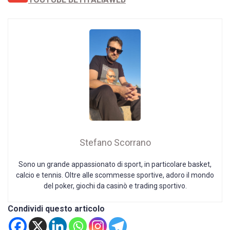
Stefano Scorrano
Sono un grande appassionato di sport, in particolare basket,
calcio e tennis. Oltre alle scommesse sportive, adoro il mondo
del poker, giochi da casinò e trading sportivo.
Condividi questo articolo