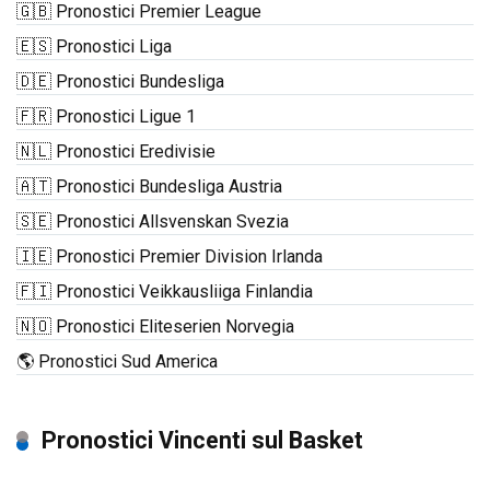
🇬🇧 Pronostici Premier League
🇪🇸 Pronostici Liga
🇩🇪 Pronostici Bundesliga
🇫🇷 Pronostici Ligue 1
🇳🇱 Pronostici Eredivisie
🇦🇹 Pronostici Bundesliga Austria
🇸🇪 Pronostici Allsvenskan Svezia
🇮🇪 Pronostici Premier Division Irlanda
🇫🇮 Pronostici Veikkausliiga Finlandia
🇳🇴 Pronostici Eliteserien Norvegia
🌎 Pronostici Sud America
Pronostici Vincenti sul Basket