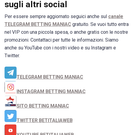
sugli altri social
Per essere sempre aggiornato seguici anche sul
canale
TELEGRAM BETTING MANIAC
gratuito. Se vuoi tutto entra
nel VIP con una piccola spesa, o anche gratis con le nostre
promozioni. Contattaci per tutte le informazioni. Siamo
anche su YouTube con i nostri video e su Instagram e
Twitter.
TELEGRAM BETTING MANIAC
INSTAGRAM BETTING MANIAC
SITO BETTING MANIAC
TWITTER BETITALIAWEB
YOUTUBE BETITALIAWEB