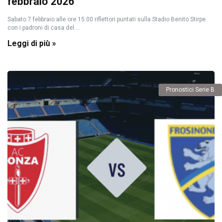
febbraio 2026
Sabato 7 febbraio alle ore 15:00 riflettori puntati sulla Stadio Benito Stirpe
con i padroni di casa del ...
Leggi di più »
Pronostici Serie B