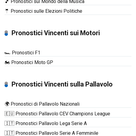
🎵 Pronostici sul Mondo della Musica
🤵 Pronostici sulle Elezioni Politiche
Pronostici Vincenti sui Motori
🏎️ Pronostici F1
🏍️ Pronostici Moto GP
Pronostici Vincenti sulla Pallavolo
🌍 Pronostici di Pallavolo Nazionali
🇪🇺 Pronostici Pallavolo CEV Champions League
🇮🇹 Pronostici Pallavolo Lega Serie A
🇮🇹 Pronostici Pallavolo Serie A Femminile