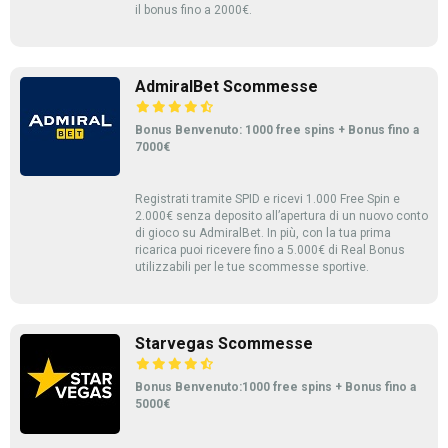
il bonus fino a 2000€.
AdmiralBet Scommesse
Bonus Benvenuto: 1000 free spins + Bonus fino a
7000€
Registrati tramite SPID e ricevi 1.000 Free Spin e
2.000€ senza deposito all’apertura di un nuovo conto
di gioco su AdmiralBet. In più, con la tua prima
ricarica puoi ricevere fino a 5.000€ di Real Bonus
utilizzabili per le tue scommesse sportive.
Starvegas Scommesse
Bonus Benvenuto:1000 free spins + Bonus fino a
5000€