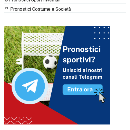
🤵 Pronostici Costume e Società