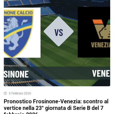
5 Febbraio 2026
Pronostico Frosinone-Venezia: scontro al
vertice nella 23° giornata di Serie B del 7