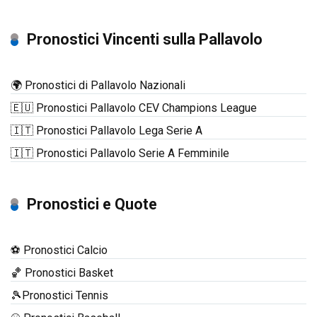
Pronostici Vincenti sulla Pallavolo
🌍 Pronostici di Pallavolo Nazionali
🇪🇺 Pronostici Pallavolo CEV Champions League
🇮🇹 Pronostici Pallavolo Lega Serie A
🇮🇹 Pronostici Pallavolo Serie A Femminile
Pronostici e Quote
⚽ Pronostici Calcio
🏀 Pronostici Basket
🎾Pronostici Tennis