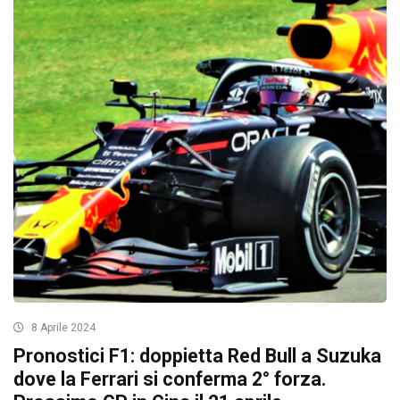
8 Aprile 2024
Pronostici F1: doppietta Red Bull a Suzuka
dove la Ferrari si conferma 2° forza.