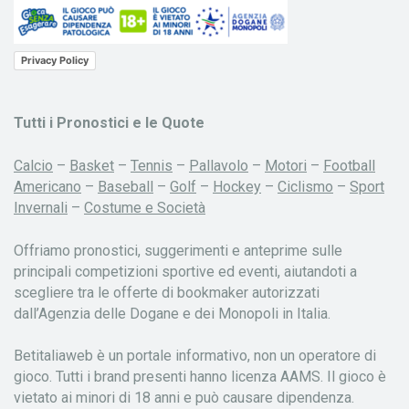
Privacy Policy
Tutti i Pronostici e le Quote
Calcio
–
Basket
–
Tennis
–
Pallavolo
–
Motori
–
Football
Americano
–
Baseball
–
Golf
–
Hockey
–
Ciclismo
–
Sport
Invernali
–
Costume e Società
Offriamo pronostici, suggerimenti e anteprime sulle
principali competizioni sportive ed eventi, aiutandoti a
scegliere tra le offerte di bookmaker autorizzati
dall’Agenzia delle Dogane e dei Monopoli in Italia.
Betitaliaweb è un portale informativo, non un operatore di
gioco. Tutti i brand presenti hanno licenza AAMS. Il gioco è
vietato ai minori di 18 anni e può causare dipendenza.