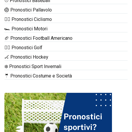
⚾ Pronostici Baseball
🏐 Pronostici Pallavolo
🚴‍♂️ Pronostici Ciclismo
🏎️ Pronostici Motori
🏈 Pronostici Football Americano
🏌️‍♂️ Pronostici Golf
🏒 Pronostici Hockey
❄️ Pronostici Sport Invernali
🤵 Pronostici Costume e Società