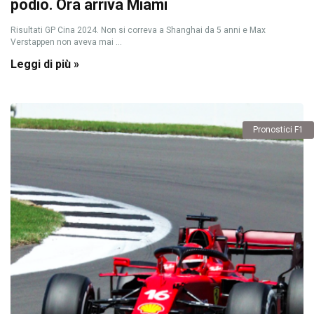
podio. Ora arriva Miami
Risultati GP Cina 2024. Non si correva a Shanghai da 5 anni e Max
Verstappen non aveva mai ...
Leggi di più »
Pronostici F1