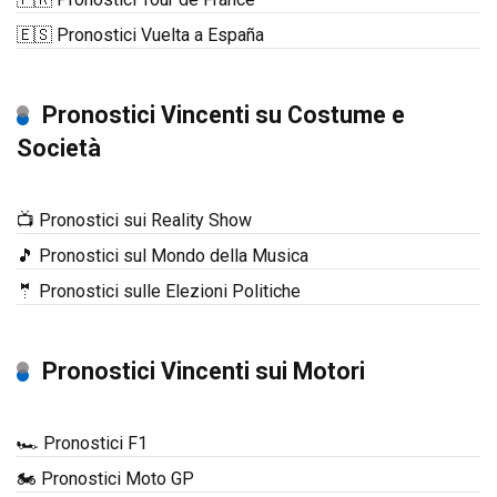
🇪🇸 Pronostici Vuelta a España
Pronostici Vincenti su Costume e
Società
📺 Pronostici sui Reality Show
🎵 Pronostici sul Mondo della Musica
🤵 Pronostici sulle Elezioni Politiche
Pronostici Vincenti sui Motori
🏎️ Pronostici F1
🏍️ Pronostici Moto GP