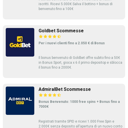
iscritti. Ricevi 5.000€ Salva il bottino + bonus di
benvenuto fino a 100€
Goldbet Scommesse
Per i nuovi clienti fino a 2.050 € di Bonus
Il bonus benvenuto di Goldbet offre subito fino a 50€
in Bonus Sport, gioca x 6 il primo depositop e sblocca
il bonus fino a 2000€.
AdmiralBet Scommesse
Bonus Benvenuto: 1000 free spins + Bonus fino a
7000€
Registrati tramite SPID e ricevi 1.000 Free Spin e
2.000€ senza deposito all’apertura di un nuovo conto