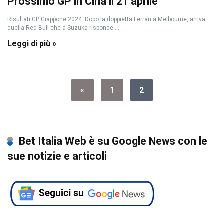
Prossimo GP in Cina il 21 aprile
Risultati GP Giappone 2024. Dopo la doppietta Ferrari a Melbourne, arriva
quella Red Bull che a Suzuka risponde ...
Leggi di più »
«
1
2
Bet Italia Web è su Google News con le
sue notizie e articoli