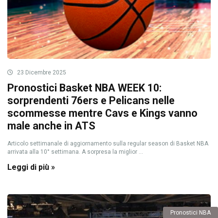
23 Dicembre 2025
Pronostici Basket NBA WEEK 10:
sorprendenti 76ers e Pelicans nelle
scommesse mentre Cavs e Kings vanno
male anche in ATS
Articolo settimanale di aggiornamento sulla regular season di Basket NBA
arrivata alla 10° settimana. A sorpresa la miglior ...
Leggi di più »
Pronostici NBA