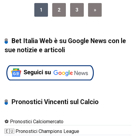
1
2
3
»
Bet Italia Web è su Google News con le
sue notizie e articoli
Pronostici Vincenti sul Calcio
⚽ Pronostici Calciomercato
🇪🇺 Pronostici Champions League