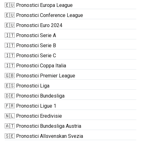
🇪🇺 Pronostici Europa League
🇪🇺 Pronostici Conference League
🇪🇺 Pronostici Euro 2024
🇮🇹 Pronostici Serie A
🇮🇹 Pronostici Serie B
🇮🇹 Pronostici Serie C
🇮🇹 Pronostici Coppa Italia
🇬🇧 Pronostici Premier League
🇪🇸 Pronostici Liga
🇩🇪 Pronostici Bundesliga
🇫🇷 Pronostici Ligue 1
🇳🇱 Pronostici Eredivisie
🇦🇹 Pronostici Bundesliga Austria
🇸🇪 Pronostici Allsvenskan Svezia