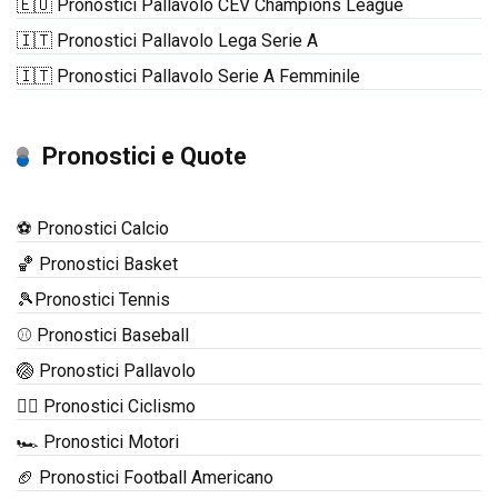
🇪🇺 Pronostici Pallavolo CEV Champions League
🇮🇹 Pronostici Pallavolo Lega Serie A
🇮🇹 Pronostici Pallavolo Serie A Femminile
Pronostici e Quote
⚽ Pronostici Calcio
🏀 Pronostici Basket
🎾Pronostici Tennis
⚾ Pronostici Baseball
🏐 Pronostici Pallavolo
🚴‍♂️ Pronostici Ciclismo
🏎️ Pronostici Motori
🏈 Pronostici Football Americano