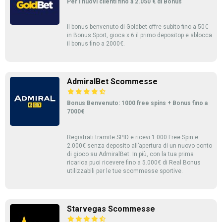
Per i nuovi clienti fino a 2.050 € di Bonus
Il bonus benvenuto di Goldbet offre subito fino a 50€
in Bonus Sport, gioca x 6 il primo depositop e sblocca
il bonus fino a 2000€.
AdmiralBet Scommesse
Bonus Benvenuto: 1000 free spins + Bonus fino a
7000€
Registrati tramite SPID e ricevi 1.000 Free Spin e
2.000€ senza deposito all’apertura di un nuovo conto
di gioco su AdmiralBet. In più, con la tua prima
ricarica puoi ricevere fino a 5.000€ di Real Bonus
utilizzabili per le tue scommesse sportive.
Starvegas Scommesse