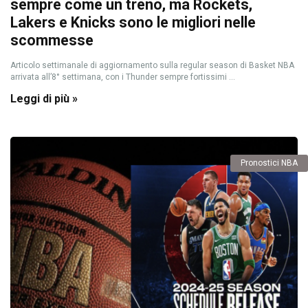
sempre come un treno, ma Rockets,
Lakers e Knicks sono le migliori nelle
scommesse
Articolo settimanale di aggiornamento sulla regular season di Basket NBA
arrivata all’8° settimana, con i Thunder sempre fortissimi ...
Leggi di più »
Pronostici NBA