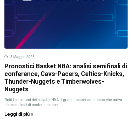
5 Maggio 2025
Pronostici Basket NBA: analisi semifinali di
conference, Cavs-Pacers, Celtics-Knicks,
Thunder-Nuggets e Timberwolves-
Nuggets
Finiti i primi turni dei playoffs NBA, il grande basket americano che arriva
alle semifinali di conference con ...
Leggi di più »