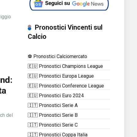
riggio
Pronostici Vincenti sul
Calcio
⚽ Pronostici Calciomercato
🇪🇺 Pronostici Champions League
🇪🇺 Pronostici Europa League
nd:
🇪🇺 Pronostici Conference League
ta
🇪🇺 Pronostici Euro 2024
🇮🇹 Pronostici Serie A
tch del
🇮🇹 Pronostici Serie B
🇮🇹 Pronostici Serie C
🇮🇹 Pronostici Coppa Italia