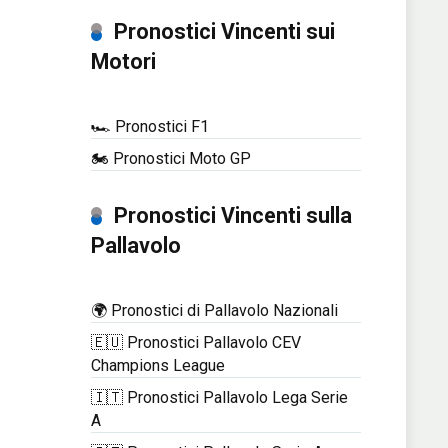
Pronostici Vincenti sui
Motori
🏎️ Pronostici F1
🏍️ Pronostici Moto GP
Pronostici Vincenti sulla
Pallavolo
🌍 Pronostici di Pallavolo Nazionali
🇪🇺 Pronostici Pallavolo CEV
Champions League
🇮🇹 Pronostici Pallavolo Lega Serie
A