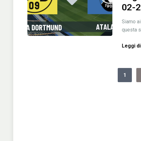
02-
Siamo ai
questa s
Leggi di
1