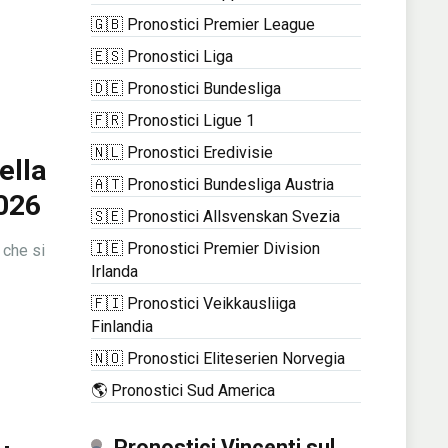
🇬🇧 Pronostici Premier League
🇪🇸 Pronostici Liga
🇩🇪 Pronostici Bundesliga
🇫🇷 Pronostici Ligue 1
🇳🇱 Pronostici Eredivisie
ella
🇦🇹 Pronostici Bundesliga Austria
2026
🇸🇪 Pronostici Allsvenskan Svezia
🇮🇪 Pronostici Premier Division
 che si
Irlanda
🇫🇮 Pronostici Veikkausliiga
Finlandia
🇳🇴 Pronostici Eliteserien Norvegia
🌎 Pronostici Sud America
Pronostici Vincenti sul