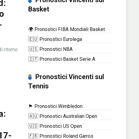
d:
Basket
o
-
🌍 Pronostici FIBA Mondiali Basket
🇪🇺 Pronostici Eurolega
🇺🇸 Pronostici NBA
i ritorno
🇮🇹 Pronostici Basket Serie A
Pronostici Vincenti sul
Tennis
🏴󠁧󠁢󠁥󠁮󠁧󠁿 Pronostici Wimbledon
a:
🇦🇺 Pronostici Australian Open
🇺🇸 Pronostici US Open
17-
🇫🇷 Pronostici Roland Garros