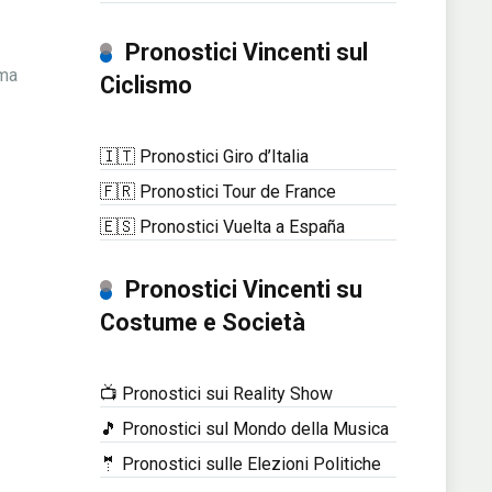
Pronostici Vincenti sul
 ma
Ciclismo
🇮🇹 Pronostici Giro d’Italia
🇫🇷 Pronostici Tour de France
🇪🇸 Pronostici Vuelta a España
Pronostici Vincenti su
Costume e Società
📺 Pronostici sui Reality Show
🎵 Pronostici sul Mondo della Musica
🤵 Pronostici sulle Elezioni Politiche