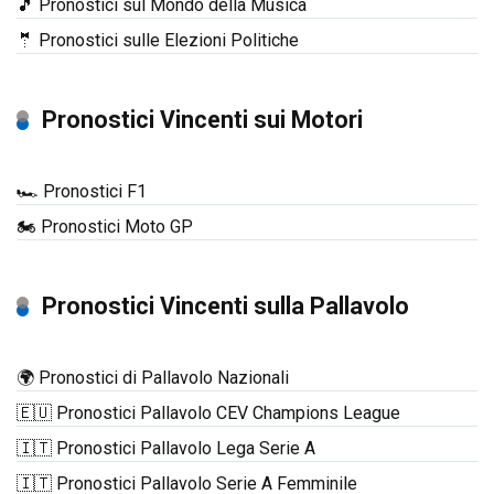
🎵 Pronostici sul Mondo della Musica
🤵 Pronostici sulle Elezioni Politiche
Pronostici Vincenti sui Motori
🏎️ Pronostici F1
🏍️ Pronostici Moto GP
Pronostici Vincenti sulla Pallavolo
🌍 Pronostici di Pallavolo Nazionali
🇪🇺 Pronostici Pallavolo CEV Champions League
🇮🇹 Pronostici Pallavolo Lega Serie A
🇮🇹 Pronostici Pallavolo Serie A Femminile