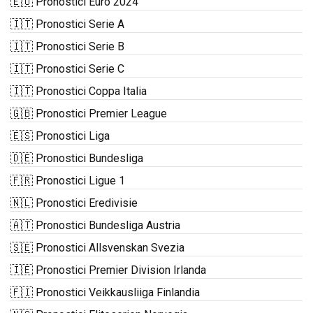
🇪🇺 Pronostici Euro 2024
🇮🇹 Pronostici Serie A
🇮🇹 Pronostici Serie B
🇮🇹 Pronostici Serie C
🇮🇹 Pronostici Coppa Italia
🇬🇧 Pronostici Premier League
🇪🇸 Pronostici Liga
🇩🇪 Pronostici Bundesliga
🇫🇷 Pronostici Ligue 1
🇳🇱 Pronostici Eredivisie
🇦🇹 Pronostici Bundesliga Austria
🇸🇪 Pronostici Allsvenskan Svezia
🇮🇪 Pronostici Premier Division Irlanda
🇫🇮 Pronostici Veikkausliiga Finlandia