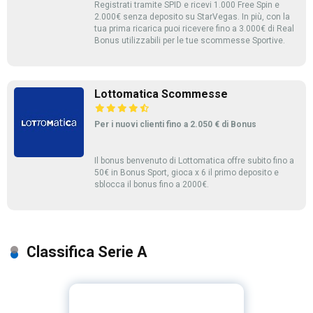
Registrati tramite SPID e ricevi 1.000 Free Spin e
2.000€ senza deposito su StarVegas. In più, con la
tua prima ricarica puoi ricevere fino a 3.000€ di Real
Bonus utilizzabili per le tue scommesse Sportive.
Lottomatica Scommesse
Per i nuovi clienti fino a 2.050 € di Bonus
Il bonus benvenuto di Lottomatica offre subito fino a
50€ in Bonus Sport, gioca x 6 il primo deposito e
sblocca il bonus fino a 2000€.
Classifica Serie A