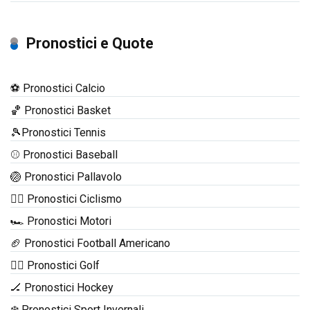
Pronostici e Quote
⚽ Pronostici Calcio
🏀 Pronostici Basket
🎾Pronostici Tennis
⚾ Pronostici Baseball
🏐 Pronostici Pallavolo
🚴‍♂️ Pronostici Ciclismo
🏎️ Pronostici Motori
🏈 Pronostici Football Americano
🏌️‍♂️ Pronostici Golf
🏒 Pronostici Hockey
❄️ Pronostici Sport Invernali