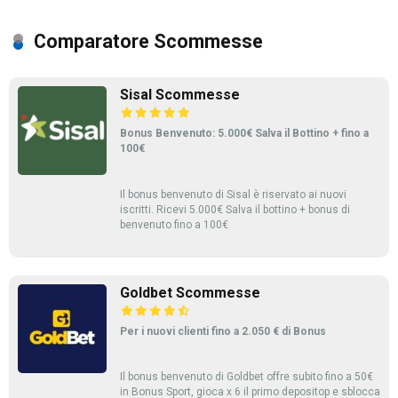
Comparatore Scommesse
Sisal Scommesse
Bonus Benvenuto: 5.000€ Salva il Bottino + fino a
100€
Il bonus benvenuto di Sisal è riservato ai nuovi
iscritti. Ricevi 5.000€ Salva il bottino + bonus di
benvenuto fino a 100€
Goldbet Scommesse
Per i nuovi clienti fino a 2.050 € di Bonus
Il bonus benvenuto di Goldbet offre subito fino a 50€
in Bonus Sport, gioca x 6 il primo depositop e sblocca