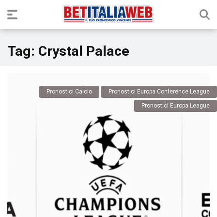
Tag:
Crystal Palace
Pronostici Calcio
Pronostici Europa Conference League
Pronostici Europa League