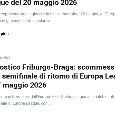
ue del 20 maggio 2026
 coppa europea a giocare la finale, mercoledì 20 giugno, è l’Euro
e giocherà l’atto conclusivo ...
 più »
io 2026
ostico Friburgo-Braga: scommess
a semifinale di ritorno di Europa L
7 maggio 2026
era in Germania, dall’Europa-Park Stadion,si gioca il match di rit
nale di Europa League, con ...