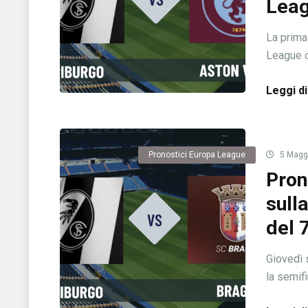
Leag
La prima
League ch
Leggi di
Pronostici Europa League
5 Magg
Pron
sull
del 
Giovedì s
la semifi