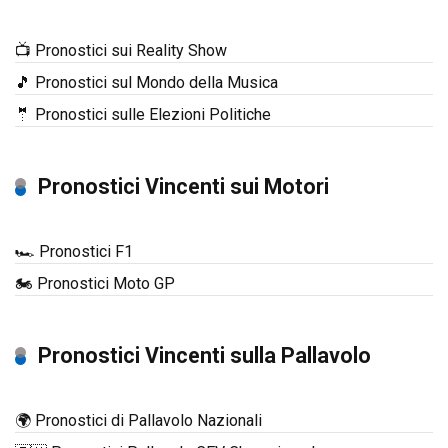
📺 Pronostici sui Reality Show
🎵 Pronostici sul Mondo della Musica
🤵 Pronostici sulle Elezioni Politiche
Pronostici Vincenti sui Motori
🏎️ Pronostici F1
🏍️ Pronostici Moto GP
Pronostici Vincenti sulla Pallavolo
🌍 Pronostici di Pallavolo Nazionali