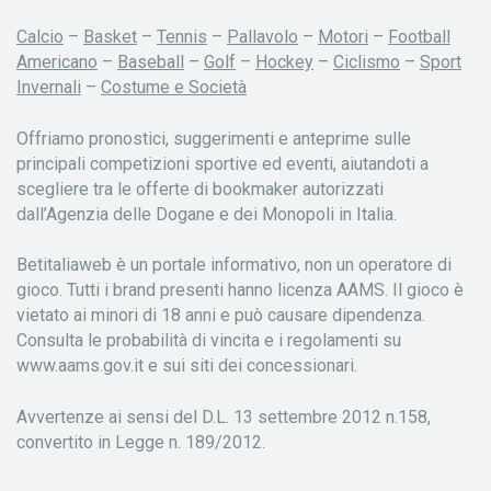
Calcio
–
Basket
–
Tennis
–
Pallavolo
–
Motori
–
Football
Americano
–
Baseball
–
Golf
–
Hockey
–
Ciclismo
–
Sport
Invernali
–
Costume e Società
Offriamo pronostici, suggerimenti e anteprime sulle
principali competizioni sportive ed eventi, aiutandoti a
scegliere tra le offerte di bookmaker autorizzati
dall’Agenzia delle Dogane e dei Monopoli in Italia.
Betitaliaweb è un portale informativo, non un operatore di
gioco. Tutti i brand presenti hanno licenza AAMS. Il gioco è
vietato ai minori di 18 anni e può causare dipendenza.
Consulta le probabilità di vincita e i regolamenti su
www.aams.gov.it e sui siti dei concessionari.
Avvertenze ai sensi del D.L. 13 settembre 2012 n.158,
convertito in Legge n. 189/2012.