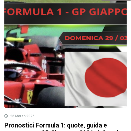
26 Marzo 2026
Pronostici Formula 1: quote, guida e