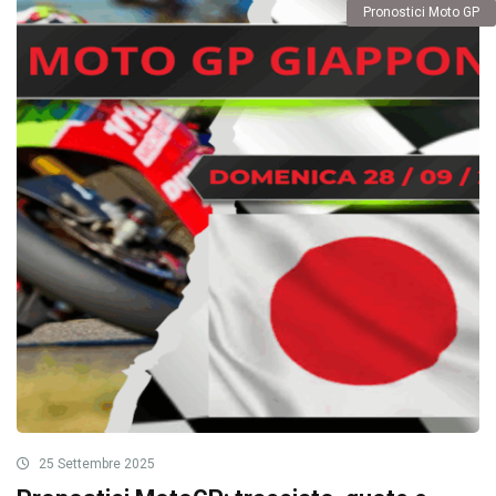
Pronostici Moto GP
25 Settembre 2025