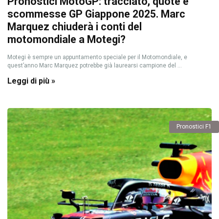
Pronostici MotoGP: tracciato, quote e
scommesse GP Giappone 2025. Marc
Marquez chiuderà i conti del
motomondiale a Motegi?
Motegi è sempre un appuntamento speciale per il Motomondiale, e
quest’anno Marc Marquez potrebbe già laurearsi campione del ...
Leggi di più »
Pronostici F1