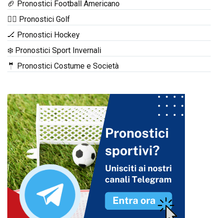
🏈 Pronostici Football Americano
🏌️‍♂️ Pronostici Golf
🏒 Pronostici Hockey
❄️ Pronostici Sport Invernali
🤵 Pronostici Costume e Società