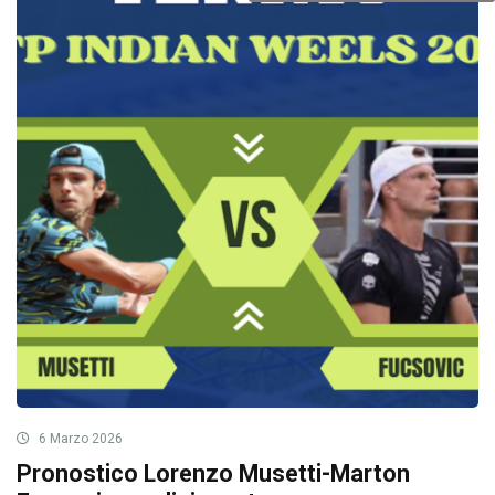
6 Marzo 2026
Pronostico Lorenzo Musetti-Marton