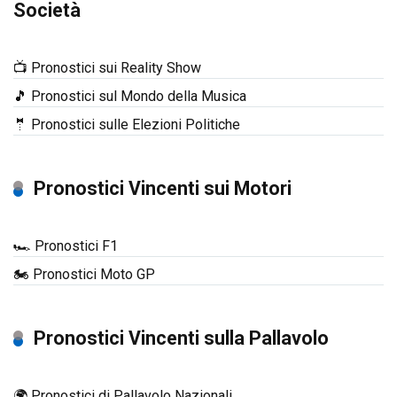
Società
📺 Pronostici sui Reality Show
🎵 Pronostici sul Mondo della Musica
🤵 Pronostici sulle Elezioni Politiche
Pronostici Vincenti sui Motori
🏎️ Pronostici F1
🏍️ Pronostici Moto GP
Pronostici Vincenti sulla Pallavolo
🌍 Pronostici di Pallavolo Nazionali