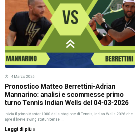
4 Marzo 2026
Pronostico Matteo Berrettini-Adrian
Mannarino: analisi e scommesse primo
turno Tennis Indian Wells del 04-03-2026
Inizia il primo Master 1000 della stagione di Tennis, Indian Wells 2026 che
apre il breve swing statunitense. ...
Leggi di più »