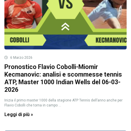
6 Marzo 2026
Pronostico Flavio Cobolli-Miomir
Kecmanovic: analisi e scommesse tennis
ATP, Master 1000 Indian Wells del 06-03-
2026
Inizia il primo master 1000 della stagione ATP Tennis dell’anno anche per
Flavio Cobolli che torna in campo ...
Leggi di più »