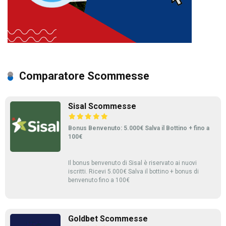
Comparatore Scommesse
Sisal Scommesse
Bonus Benvenuto: 5.000€ Salva il Bottino + fino a
100€
Il bonus benvenuto di Sisal è riservato ai nuovi
iscritti. Ricevi 5.000€ Salva il bottino + bonus di
benvenuto fino a 100€
Goldbet Scommesse