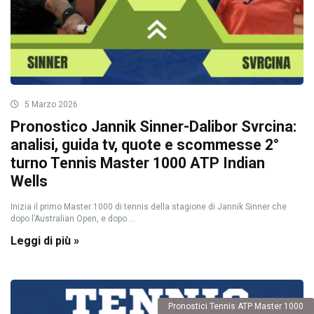
5 Marzo 2026
Pronostico Jannik Sinner-Dalibor Svrcina:
analisi, guida tv, quote e scommesse 2°
turno Tennis Master 1000 ATP Indian
Wells
Inizia il primo Master 1000 di tennis della stagione di Jannik Sinner che
dopo l’Australian Open, e dopo ...
Leggi di più »
Pronostici Tennis ATP Master 1000