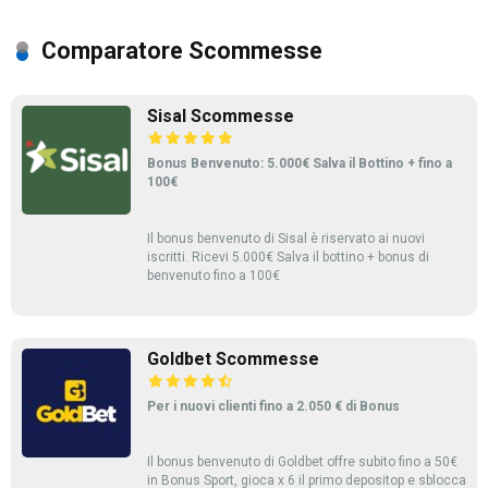
Comparatore Scommesse
Sisal Scommesse
Bonus Benvenuto: 5.000€ Salva il Bottino + fino a
100€
Il bonus benvenuto di Sisal è riservato ai nuovi
iscritti. Ricevi 5.000€ Salva il bottino + bonus di
benvenuto fino a 100€
Goldbet Scommesse
Per i nuovi clienti fino a 2.050 € di Bonus
Il bonus benvenuto di Goldbet offre subito fino a 50€
in Bonus Sport, gioca x 6 il primo depositop e sblocca