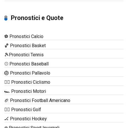
Pronostici e Quote
⚽ Pronostici Calcio
🏀 Pronostici Basket
🎾Pronostici Tennis
⚾ Pronostici Baseball
🏐 Pronostici Pallavolo
🚴‍♂️ Pronostici Ciclismo
🏎️ Pronostici Motori
🏈 Pronostici Football Americano
🏌️‍♂️ Pronostici Golf
🏒 Pronostici Hockey
❄️ Pronostici Sport Invernali