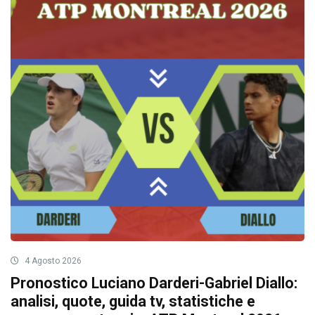
4 Agosto 2026
Pronostico Luciano Darderi-Gabriel Diallo:
analisi, quote, guida tv, statistiche e