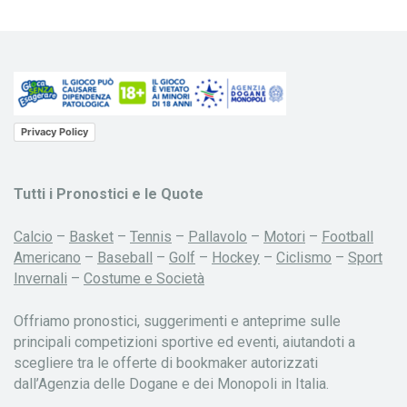
Privacy Policy
Tutti i Pronostici e le Quote
Calcio
–
Basket
–
Tennis
–
Pallavolo
–
Motori
–
Football
Americano
–
Baseball
–
Golf
–
Hockey
–
Ciclismo
–
Sport
Invernali
–
Costume e Società
Offriamo pronostici, suggerimenti e anteprime sulle
principali competizioni sportive ed eventi, aiutandoti a
scegliere tra le offerte di bookmaker autorizzati
dall’Agenzia delle Dogane e dei Monopoli in Italia.