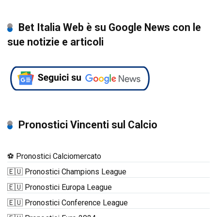
Bet Italia Web è su Google News con le
sue notizie e articoli
Pronostici Vincenti sul Calcio
⚽ Pronostici Calciomercato
🇪🇺 Pronostici Champions League
🇪🇺 Pronostici Europa League
🇪🇺 Pronostici Conference League