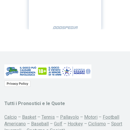
Privacy Policy
Tutti i Pronostici e le Quote
Calcio
–
Basket
–
Tennis
–
Pallavolo
–
Motori
–
Football
Americano
–
Baseball
–
Golf
–
Hockey
–
Ciclismo
–
Sport