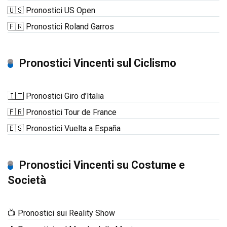
🇺🇸 Pronostici US Open
🇫🇷 Pronostici Roland Garros
Pronostici Vincenti sul Ciclismo
🇮🇹 Pronostici Giro d’Italia
🇫🇷 Pronostici Tour de France
🇪🇸 Pronostici Vuelta a España
Pronostici Vincenti su Costume e
Società
📺 Pronostici sui Reality Show