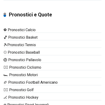
Pronostici e Quote
⚽ Pronostici Calcio
🏀 Pronostici Basket
🎾Pronostici Tennis
⚾ Pronostici Baseball
🏐 Pronostici Pallavolo
🚴‍♂️ Pronostici Ciclismo
🏎️ Pronostici Motori
🏈 Pronostici Football Americano
🏌️‍♂️ Pronostici Golf
🏒 Pronostici Hockey
❄️ Pronostici Sport Invernali