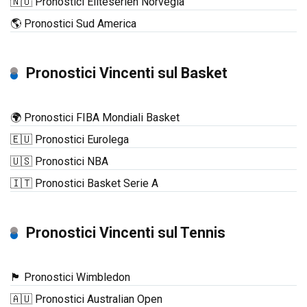
🇳🇴 Pronostici Eliteserien Norvegia
🌎 Pronostici Sud America
Pronostici Vincenti sul Basket
🌍 Pronostici FIBA Mondiali Basket
🇪🇺 Pronostici Eurolega
🇺🇸 Pronostici NBA
🇮🇹 Pronostici Basket Serie A
Pronostici Vincenti sul Tennis
🏴󠁧󠁢󠁥󠁮󠁧󠁿 Pronostici Wimbledon
🇦🇺 Pronostici Australian Open