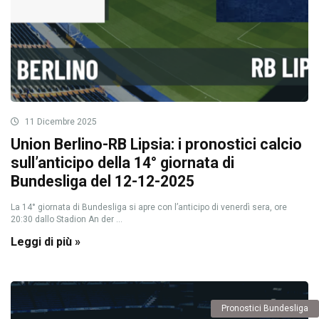
11 Dicembre 2025
Union Berlino-RB Lipsia: i pronostici calcio
sull’anticipo della 14° giornata di
Bundesliga del 12-12-2025
La 14° giornata di Bundesliga si apre con l’anticipo di venerdì sera, ore
20:30 dallo Stadion An der ...
Leggi di più »
Pronostici Bundesliga