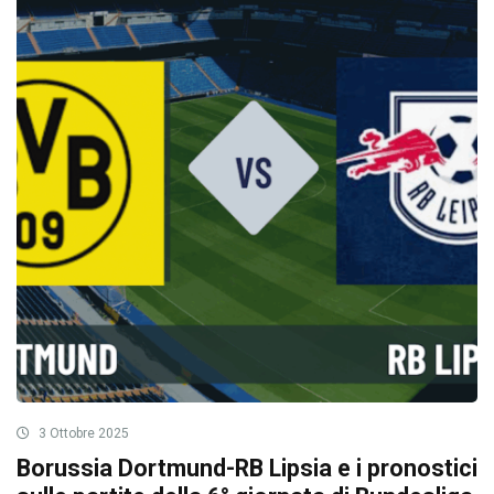
3 Ottobre 2025
Borussia Dortmund-RB Lipsia e i pronostici