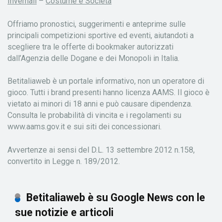
Invernali
–
Costume e Società
Offriamo pronostici, suggerimenti e anteprime sulle
principali competizioni sportive ed eventi, aiutandoti a
scegliere tra le offerte di bookmaker autorizzati
dall’Agenzia delle Dogane e dei Monopoli in Italia.
Betitaliaweb è un portale informativo, non un operatore di
gioco. Tutti i brand presenti hanno licenza AAMS. Il gioco è
vietato ai minori di 18 anni e può causare dipendenza.
Consulta le probabilità di vincita e i regolamenti su
www.aams.gov.it e sui siti dei concessionari.
Avvertenze ai sensi del D.L. 13 settembre 2012 n.158,
convertito in Legge n. 189/2012.
Betitaliaweb è su Google News con le
sue notizie e articoli