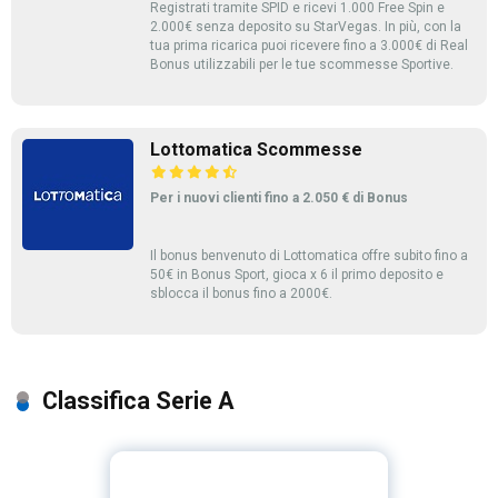
Registrati tramite SPID e ricevi 1.000 Free Spin e
2.000€ senza deposito su StarVegas. In più, con la
tua prima ricarica puoi ricevere fino a 3.000€ di Real
Bonus utilizzabili per le tue scommesse Sportive.
Lottomatica Scommesse
Per i nuovi clienti fino a 2.050 € di Bonus
Il bonus benvenuto di Lottomatica offre subito fino a
50€ in Bonus Sport, gioca x 6 il primo deposito e
sblocca il bonus fino a 2000€.
Classifica Serie A