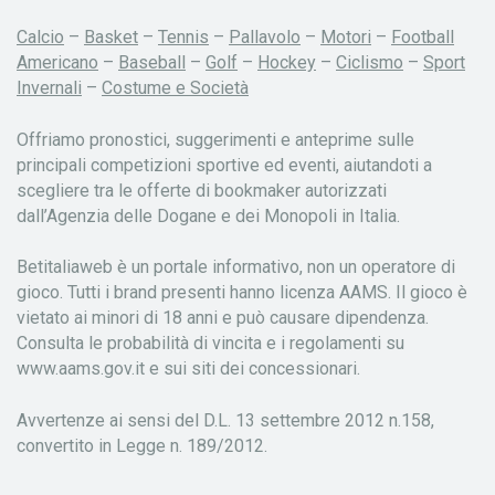
Calcio
–
Basket
–
Tennis
–
Pallavolo
–
Motori
–
Football
Americano
–
Baseball
–
Golf
–
Hockey
–
Ciclismo
–
Sport
Invernali
–
Costume e Società
Offriamo pronostici, suggerimenti e anteprime sulle
principali competizioni sportive ed eventi, aiutandoti a
scegliere tra le offerte di bookmaker autorizzati
dall’Agenzia delle Dogane e dei Monopoli in Italia.
Betitaliaweb è un portale informativo, non un operatore di
gioco. Tutti i brand presenti hanno licenza AAMS. Il gioco è
vietato ai minori di 18 anni e può causare dipendenza.
Consulta le probabilità di vincita e i regolamenti su
www.aams.gov.it e sui siti dei concessionari.
Avvertenze ai sensi del D.L. 13 settembre 2012 n.158,
convertito in Legge n. 189/2012.