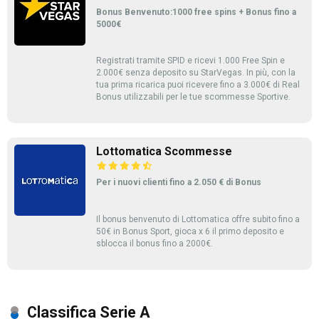
Bonus Benvenuto:1000 free spins + Bonus fino a
5000€
Registrati tramite SPID e ricevi 1.000 Free Spin e
2.000€ senza deposito su StarVegas. In più, con la
tua prima ricarica puoi ricevere fino a 3.000€ di Real
Bonus utilizzabili per le tue scommesse Sportive.
Lottomatica Scommesse
Per i nuovi clienti fino a 2.050 € di Bonus
Il bonus benvenuto di Lottomatica offre subito fino a
50€ in Bonus Sport, gioca x 6 il primo deposito e
sblocca il bonus fino a 2000€.
Classifica Serie A