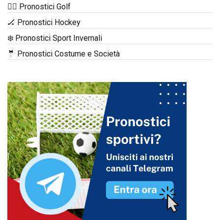
🏌️‍♂️ Pronostici Golf
🏒 Pronostici Hockey
❄️ Pronostici Sport Invernali
🤵 Pronostici Costume e Società