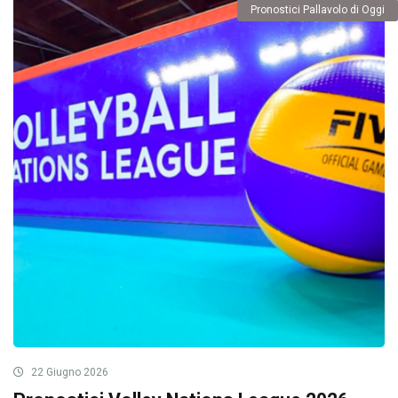
Pronostici Pallavolo di Oggi
22 Giugno 2026