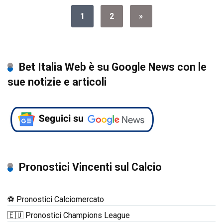
1
2
»
Bet Italia Web è su Google News con le
sue notizie e articoli
Pronostici Vincenti sul Calcio
⚽ Pronostici Calciomercato
🇪🇺 Pronostici Champions League