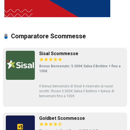
Comparatore Scommesse
Sisal Scommesse
Bonus Benvenuto: 5.000€ Salva il Bottino + fino a
100€
Il bonus benvenuto di Sisal è riservato ai nuovi
iscritti. Ricevi 5.000€ Salva il bottino + bonus di
benvenuto fino a 100€
Goldbet Scommesse