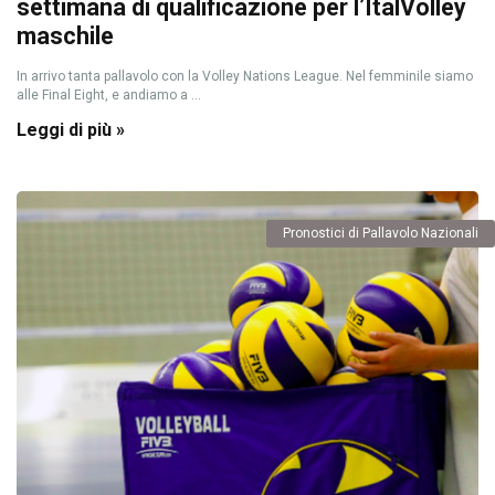
settimana di qualificazione per l’ItalVolley
maschile
In arrivo tanta pallavolo con la Volley Nations League. Nel femminile siamo
alle Final Eight, e andiamo a ...
Leggi di più »
Pronostici di Pallavolo Nazionali